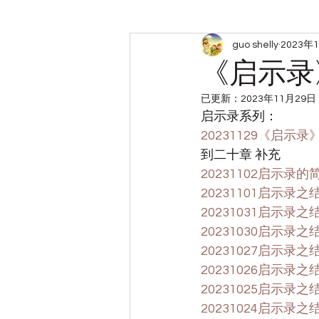
guo shelly
2023年
周六查经小组笔记
带娃
《启示录
已更新：
2023年11月29日
启示录系列：
20231129《启
到二十章 补充
20231102启示录
20231101启示录之
20231031启示录之
20231030启示录之
20231027启示录之
20231026启示录之
20231025启示录之
20231024启示录之