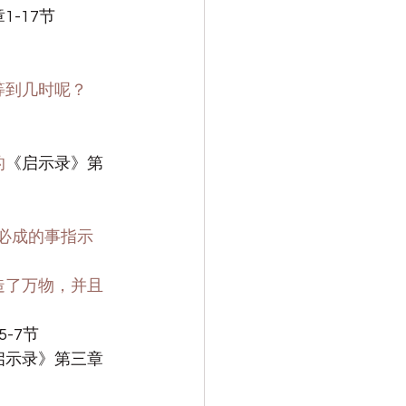
-17节
等到几时呢？
的
《启示录》第
后必成的事指示
造了万物，并且
-7节
启示录》第三章