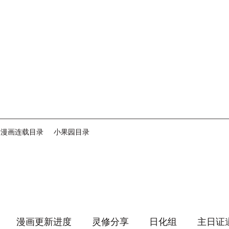
音漫画连载目录
小果园目录
漫画更新进度
灵修分享
日化组
主日证