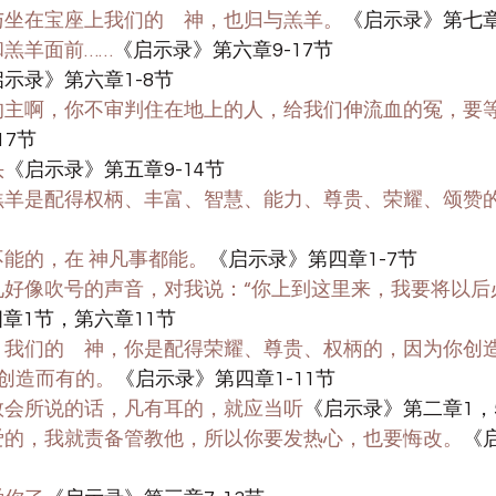
恩归与坐在宝座上我们的　神，也归与羔羊。
《启示录》第七章1
座和羔羊面前……
《启示录》第六章9-17节
示录》第六章1-8节
真实的主啊，你不审判住在地上的人，给我们伸流血的冤，要
17节
头
《启示录》第五章9-14节
杀的羔羊是配得权柄、丰富、智慧、能力、尊贵、荣耀、颂赞
是不能的，在 神凡事都能。
《启示录》第四章1-7节
次听见好像吹号的声音，对我说：“你上到这里来，我要将以
章1节，第六章11节
的主，我们的　神，你是配得荣耀、尊贵、权柄的，因为你创
创造而有的。
《启示录》第四章1-11节
向众教会所说的话，凡有耳的，就应当听
《启示录》第二章1，5
所疼爱的，我就责备管教他，所以你要发热心，也要悔改。
《