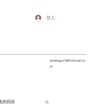
登入
shellyguo7@hotmail.co
m
道的回应