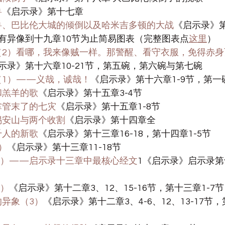
兽
《启示录》第十七章
妇与兽、巴比伦大城的倾倒以及哈米吉多顿的大战
《启示录》
有异像到十九章10节为止简易图表（完整图表点
这里
）
大灾（2）看哪，我来像贼一样。那警醒、看守衣服，免得赤
示录》第十六章10-21节，第五碗，第六碗与第七碗
灾（1）——义哉，诚哉！
《启示录》第十六章1-9节，第一
歌和羔羊的歌
《启示录》第十五章3-4节
使掌管末了的七灾
《启示录》第十五章1-8节
在锡安山与两个收割
《启示录》第十四章全
四千人的新歌
《启示录》第十三章16-18，第十四章1-5节
3）
《启示录》第十三章11-18节
个兽（2）——启示录十三章中最核心经文
1《启示录》启示录第
1）
《启示录》第十二章3、12、15-16节，第十三章1-7节
龙的异象（3）
《启示录》第十二章3、4-6、12、13-17节，