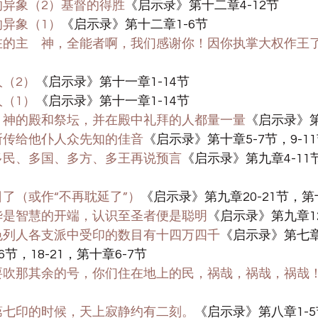
龙的异象（2）基督的得胜
《启示录》第十二章4-12节
龙的异象（1）
《启示录》第十二章1-6节
、今在的主　神，全能者啊，我们感谢你！因你执掌大权作王
人（2）
《启示录》第十一章1-14节
人（1）
《启示录》第十一章1-14节
，将　神的殿和祭坛，并在殿中礼拜的人都量一量
《启示录》第
　神所传给他仆人众先知的佳音
《启示录》第十章5-7节，9-1
指着多民、多国、多方、多王再说预言
《启示录》第九章4-11节
时日了（或作“不再耽延了”）
《启示录》第九章20-21节，第
耶和华是智慧的开端，认识至圣者便是聪明
《启示录》第九章12
见以色列人各支派中受印的数目有十四万四千
《启示录》第七章
节，18-21，第十章6-7节
天使要吹那其余的号，你们住在地上的民，祸哉，祸哉，祸哉
揭开第七印的时候，天上寂静约有二刻。
《启示录》第八章1-5