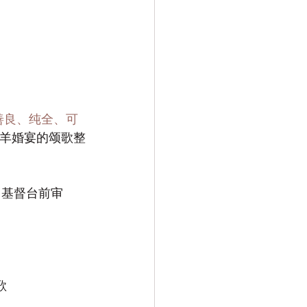
善良、纯全、可
羔羊婚宴的颂歌整
：基督台前审
歌