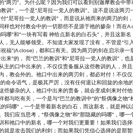
的“两刃”。为什么呢？因为我们可以看到别迦摩教会中带
的教训”，一个是“尼哥拉一党人的教训”。这不是说这两刃
对付“尼哥拉一党人的教训”，而是说从祂而来的两刃的剑
同样也对付教会中的一切那些不是源于祂的掺杂！而在A.cl
的吗哪”和“一块有写着 神给点新名的白石头”，并且这新名
人，无人能够领受。不知道大家发现了没有，不管是“引入”（
祝福”(A.close)，都和口有关。因为两刃的剑在启示录一
出来”的， 而“巴兰的教训”和“尼哥拉一党人的教训”，
从主的口中出来的，不仅仅责备服从这些教训的人，并且
内，教会外的。祂口中出来的两刃剑，都必对付！不仅仅
节的命令语气，是极其严厉，没有任何退让和回旋的余地
这些掺杂的人，祂口中出来的责备，就会变成剑来对付他们。而
样都与吃有关，一个是与“巴兰的教训中”的“祭偶像之物”
藏的吗哪”，一个是带着新名的白石，而这新名，就是神以
。我们应当思考，“祭偶像之物”和“那隐藏的吗哪”，哪一
训和祂口中的新名，哪一个对我们更重要！如果我们选择
的就是攻击我们的利剑；而如果我们凭信心选择的是那暂