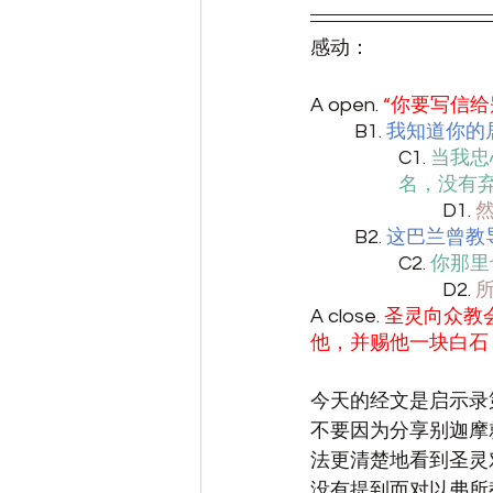
感动：
A open. 
“你要写信
B1. 
我知道你的
C1. 
当我忠
名，没有
D1. 
B2. 
这巴兰曾教
C2. 
你那里
		D2. 
A close. 
圣灵向众教
他，并赐他一块白石
今天的经文是启示录
不要因为分享别迦摩
法更清楚地看到圣灵
没有提到而对以弗所