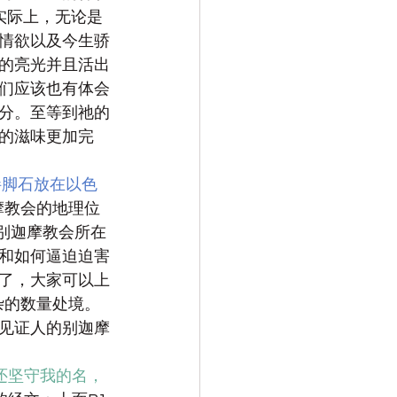
实际上，无论是
情欲以及今生骄
的亮光并且活出
们应该也有体会
分。至等到祂的
的滋味更加完
绊脚石放在以色
摩教会的地理位
别迦摩教会所在
和如何逼迫迫害
了，大家可以上
杂的数量处境。
见证人的别迦摩
还坚守我的名，