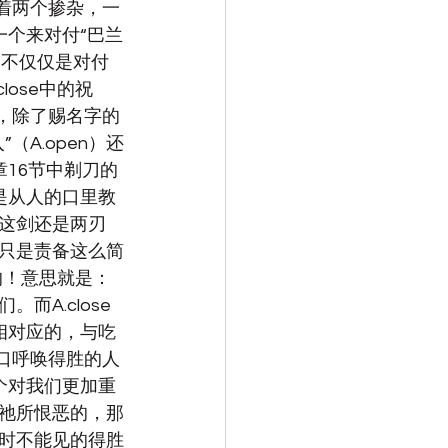
着两个掺杂，一
一个来对付“巴兰
，不仅仅是对付
ose中的祝
，除了赐名字的 
A.open）还
章16节中剃刀的
也是从人的口里教
这剑还是两刃
只是责备这么简
的！意思就是：
A.close
相对应的，与吃
口呼唤得胜的人
个对我们更加重
祂所恨恶的，那
时不能见的得胜