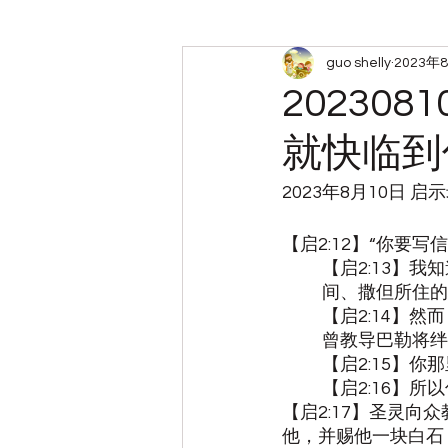
guo shelly
2023年
周六查经小组笔记
带娃
20230
就快临到
2023年8月10日 启
【启2:12】“你要
【启2:13】
间、撒但所住的
【启2:14】
曾教导巴勒将绊
【启2:15】
【启2:16】
【启2:17】圣灵
他，并赐他一块白石