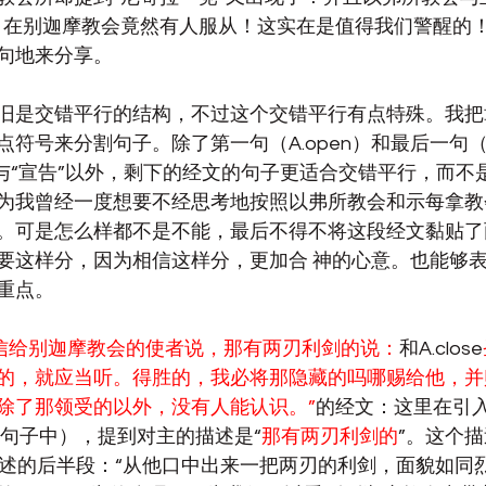
，在别迦摩教会竟然有人服从！这实在是值得我们警醒的
句地来分享。
旧是交错平行的结构，不过这个交错平行有点特殊。我把
符号来分割句子。除了第一句（A.open）和最后一句（A.
”与“宣告”以外，剩下的经文的句子更适合交错平行，而不
为我曾经一度想要不经思考地按照以弗所教会和示每拿教
。可是怎么样都不是不能，最后不得不将这段经文黏贴了
要这样分，因为相信这样分，更加合 神的心意。也能够
重点。
写信给别迦摩教会的使者说，那有两刃利剑的说：
和A.close
的，就应当听。得胜的，我必将那隐藏的吗哪赐给他，并
除了那领受的以外，没有人能认识。”
的经文：这里在引
n的句子中），提到对主的描述是“
那有两刃利剑的
”。这个
描述的后半段：“从他口中出来一把两刃的利剑，面貌如同