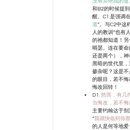
没有弃绝我的道
和B2的时候提
醒。C1.是强
道
”。与C2中
人的教训
”也有
的祂都知道！另
嘚瑟。连在要命
还是两个），神
黑暗的世代里，
掺杂呢？这是不
的眼目，若不悔
悔改回转！
D1. 
然而，有几
当悔改，若不悔
主要约翰达于别
“
我就快临到你
的人是何等地爱