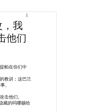
改，我
击他们
安提帕在你们中
兰的教训；这巴兰
的事。
剑攻击他们。
那隐藏的吗哪赐给