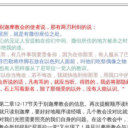
给别迦摩教会的使者说，那有两刃利剑的说：
居所，就是有撒但座位之处。
心的见证人安提帕在你们中间、撒但所住的地方被杀之时
弃绝我的道。
然而，有几件事我要责备你，因为在你那里，有人服从了
导巴勒将绊脚石放在以色列人面前，叫他们吃祭偶像之物
也有人照样服从了尼哥拉一党人的教训。
所以你当悔改，若不悔改，我就快临到你那里，用我口中
会所说的话，凡有耳的，就应当听。得胜的，我必将那隐
，石上写着新名，除了那领受的以外，没有人能认识。”
第二章12-17节关于别迦摩教会的信息。再次提醒顺序读
就只读别迦摩，要好好地顺序读经哦，几个教会没对比就
对我们光照需要照亮的我们自身的问题。在这个教会中，
教会所却提到“尼哥拉一党”又出现了！并且以弗所教会与