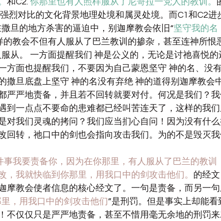
。
和C2. 
你那里也有人照样服从了尼哥拉一党人的教训。
到强烈对比的文化背景地理处境和属灵处境。而C1和C2进
调在撒旦的地方杀害的逼迫中，别迦摩教会依旧“
坚守我的名
这样的教会不但有人服从了巴兰教训的掺杂，甚至连神所恨
人服从。 一方面提醒我们 神是公义的，无论是讨祂喜悦
一方面也提醒我们，不要因为自己蒙恩坚守 神的名、没有
的撒旦底盘上坚守 神的名没有弃绝 神的道得别迦摩教会
都严严地责备，并且若不回转就要对付。何况是我们？我
遇到一点点不要命的患难都已经叫苦连天了，这样的我们
是对我们灵魂的拷问？我们应当扪心自问！因为没有什么
改回转，祂口中的剑也会指向攻击我们。为的不是毁灭我
件事我要责备你，因为在你那里，有人服从了巴兰的教训
改，我就快临到你那里，用我口中的剑攻击他们。
的经文
迦摩教会使者信息的核心经文了。一句是责备，而另一句
那里，用我口中的剑攻击他们
”是刑罚。但是事实上却能看
！不仅仅只是严严地责备，甚至不惜用毫无余地的刑罚来