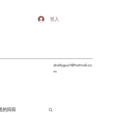
登入
shellyguo7@hotmail.co
m
道的回应