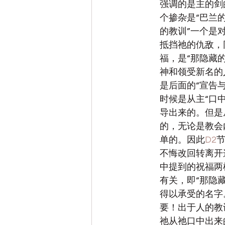
强调的是主的剑
个掺杂是“巴兰
的教训”一个是
抵挡祂的仇敌，
福，是“那隐藏
神和领受新名的
是后面的“宣告与
时候是从主“口中
导出来的。但是
的，无论是教会
单的。因此
D2
不悔改回转离开
中提到的祝福两
有关，即“那隐
得以承受的名字
要！出于人的教
祂从祂口中出来