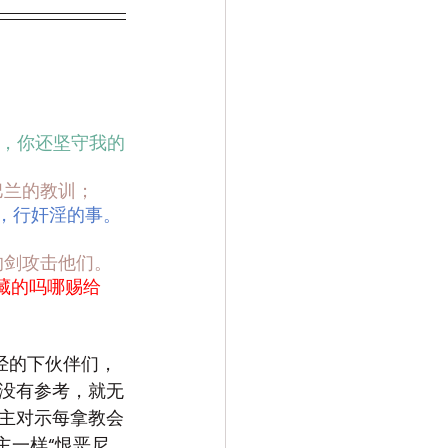
，你还坚守我的
巴兰的教训；
，行奸淫的事。
的剑攻击他们。
藏的吗哪赐给
经的下伙伴们，
没有参考，就无
主对示每拿教会
主一样“恨恶尼