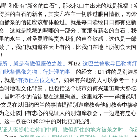
吗哪”和带有“新名的白石”，那么祂口中出来的就是祝福！
得胜的白石的新名，其实凡靠主一切胜过眼目情欲，肉体
面掺杂的信徒应该都体验过。就是每日读经日日都有更新
命，这就是隐藏的吗哪的一部分，而那有新名的白石，我
里的永生，对圣灵呼唤责备我们的声音敏感，这也是一部
赎了，我们就知道在天上有的，比我们在地上所初尝天国
！
居所，就是有撒但座位之处。
和
B2. 
这巴兰曾教导巴勒将
们吃祭偶像之物，行奸淫的事。
的经文：B1.讲的是别迦
，就是“
有撒但座位之处
”。如果有兴趣的人可以参考一下
当时地理文化背景，也包括这个城市如何兴建
宙斯大祭坛
，当时不少的信徒都在这里殉道。这里就不一一详细说明
的经文是在以旧约巴兰的事情提醒别迦摩教会他们教会中掺
为之处依旧有忠心的见证人的别迦摩教会，一边是有忠心
。这一点在C1和C2中的对比更加强烈。
见证人安提帕在你们中间、撒但所住的地方被杀之时，你