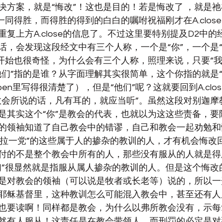
决方案，就是“悔改”！这也是目的！若是悔改了 ，就是
一同得胜，而得胜的得到的白白的嘱咐祝福刚才在A.clos
复上方A.close的信息了。不过这里要特别提及D2中
话，会发现这段经文中有三个人称，一个是“你”，一个是“
一开始也很奇怪，为什么会有三个人称，照理来说，只要“我”
他们”指的是谁？从字面理解其实很简单，这个你指的就是
open里写得很清楚了），但是“他们”呢？这就要回到A.clo
教会所说的话，凡有耳的，就应当听
”。虽然这段对别迦摩
是其实这个“你”是教会的代表，也就以为这这些责备，要
的领袖知道了自己教会中的错谬，自己和教会一起劝勉和
尼哥拉一党”的这些属于人的掺杂的教训的人，才有机会悔改
付的不是整个教会中所有的人，那些没有服从的人就是得
们”很显然就是指服从属人掺杂的教训的人。但是这个悔改
是对教会的领袖（可以说是牧者或长老等）说的，所以一开
耶稣基督里，这种教训怎么可能混入教会中，甚至还有人
也要读啊！同样都是教会，为什么以弗所教会没有，示每
然有人服从！这责任是在教会带领人，而刑罚的必定是对