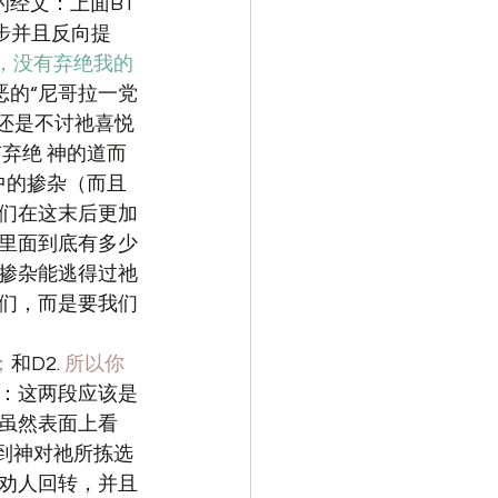
的经文：上面B1
步并且反向提
，没有弃绝我的
恶的“
尼哥拉一党
的还是不讨祂喜悦
弃绝 神的道而
中的掺杂（而且
们在这末后更加
里面到底有多少
掺杂能逃得过祂
们，而是要我们
；
和D2. 
所以你
：这两段应该是
虽然表面上看
到神对祂所拣选
劝人回转，并且