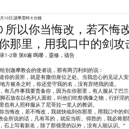
8月10日
讀畢需時 8 分鐘
读经
宋典的日常
810 所以你当悔改，若不悔
你那里，用我口中的剑攻
示录1-2章 第6遍 嗎哪，靈修，禱告
写信给别迦摩教会的使者说，那有两刃利剑的说：
我知道你的居所，就是有撒但座位之处。当我忠心的见证人
地方被杀之时，你还坚守我的名，没有弃绝我的道。
然而，有几件事我要责备你，因为在你那里，有人服从了巴
脚石放在以色列人面前，叫他们吃祭偶像之物，行奸淫
你那里也有人照样服从了尼哥拉一党人的教训。
所以你当悔改，若不悔改，我就快临到你那里，用我口中的
向众教会所说的话，凡有耳的，就应当听。得胜的，我必将
，石上写着新名，除了那领受的以外，没有人能认识。”