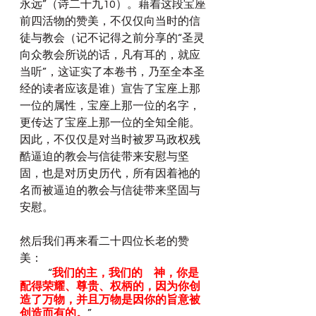
永远”（诗二十九10）。藉着这段宝座
前四活物的赞美，不仅仅向当时的信
徒与教会（记不记得之前分享的“圣灵
向众教会所说的话，凡有耳的，就应
当听”，这证实了本卷书，乃至全本圣
经的读者应该是谁）宣告了宝座上那
一位的属性，宝座上那一位的名字，
更传达了宝座上那一位的全知全能。
因此，不仅仅是对当时被罗马政权残
酷逼迫的教会与信徒带来安慰与坚
固，也是对历史历代，所有因着祂的
名而被逼迫的教会与信徒带来坚固与
安慰。
然后我们再来看二十四位长老的赞
美：
	“
我们的主，我们的　神，你是
配得荣耀、尊贵、权柄的，因为你创
造了万物，并且万物是因你的旨意被
创造而有的。
”