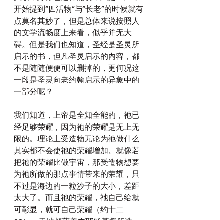
开始提到“四活物”与“长老”的时候就有
点莫名其妙了，但是总体来说按照人
的文学流畅度上来看，似乎并无大
碍。但是我们也知道，圣经是圣灵所
启示的书，但凡圣灵启示的内容，都
不是随随便便可以删掉的，更何况这
一段是圣灵向老约翰启示的异象中的
一部分呢？
我们知道，上帝是全知全能的，祂已
经足够荣耀，因为祂的荣耀是无上无
限的。理论上受造物无论为祂做什么
其实都不会使祂的荣耀增加。就像若
把祂的荣耀比做宇宙，那受造物想要
为祂所做的那点事情带来的荣耀，只
不过是海边的一粒沙子的大小，差距
太大了。而且祂的荣耀，祂自己给就
可彰显，就可自己荣耀（约十二