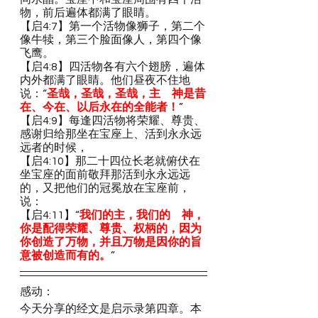
物，前后遍体都满了眼睛。
【启4:7】第一个活物像狮子，第二个
像牛犊，第三个脸面像人，第四个像
飞鹰。
【启4:8】四活物各有六个翅膀，遍体
内外都满了眼睛。他们昼夜不住地
说：“
圣哉，圣哉，圣哉，主　神是昔
在、今在、以后永在的全能者！
”
【启4:9】每逢四活物将荣耀、尊贵、
感谢归给那坐在宝座上、活到永永远
远者的时候，
【启4:10】那二十四位长老就俯伏在
坐宝座的面前敬拜那活到永永远远
的，又把他们的冠冕放在宝座前，
说：
【启4:11】“
我们的主，我们的　神，
你是配得荣耀、尊贵、权柄的，因为
你创造了万物，并且万物是因你的旨
意被创造而有的。
”
感动：
今天分享的经文是启示录第四章。本