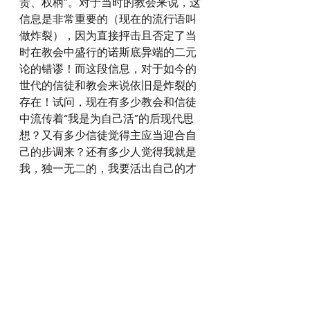
贵、权柄”。对于当时的教会来说，这
信息是非常重要的（现在的流行语叫
做炸裂），因为直接抨击且否定了当
时在教会中盛行的诺斯底异端的二元
论的错谬！而这段信息，对于如今的
世代的信徒和教会来说依旧是炸裂的
存在！试问，现在有多少教会和信徒
中流传着“我是为自己活”的后现代思
想？又有多少信徒觉得主应当迎合自
己的步调来？还有多少人觉得我就是
我，独一无二的，我要活出自己的才
是祂喜悦的？岂不知这些被后现代忽
悠走的思想，是祂极其厌恶的。祂都
配得一切“荣耀、尊贵、权柄”了，万
物都藉着祂的旨意而造，为了彰显祂
的“荣耀、尊贵、权柄”了，结果还有
一群受造物（人），反而觉得这位“荣
耀、尊贵、权柄”祂是自己的仆人，这
位全能的老仆人要按照人（自己）的