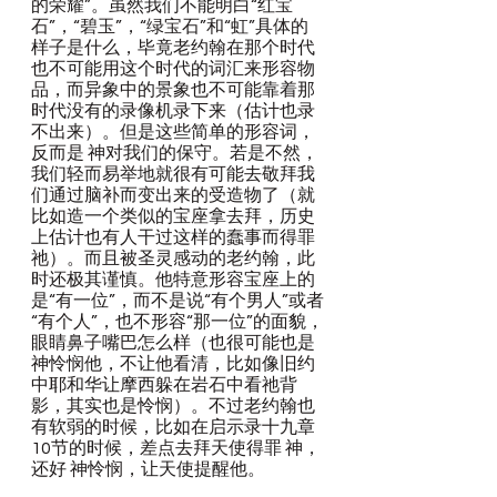
的荣耀”。虽然我们不能明白“红宝
石”，“碧玉”，“绿宝石”和“虹”具体的
样子是什么，毕竟老约翰在那个时代
也不可能用这个时代的词汇来形容物
品，而异象中的景象也不可能靠着那
时代没有的录像机录下来（估计也录
不出来）。但是这些简单的形容词，
反而是 神对我们的保守。若是不然，
我们轻而易举地就很有可能去敬拜我
们通过脑补而变出来的受造物了（就
比如造一个类似的宝座拿去拜，历史
上估计也有人干过这样的蠢事而得罪
祂）。而且被圣灵感动的老约翰，此
时还极其谨慎。他特意形容宝座上的
是“有一位”，而不是说“有个男人”或者
“有个人”，也不形容“那一位”的面貌，
眼睛鼻子嘴巴怎么样（也很可能也是 
神怜悯他，不让他看清，比如像旧约
中耶和华让摩西躲在岩石中看祂背
影，其实也是怜悯）。不过老约翰也
有软弱的时候，比如在启示录十九章
10节的时候，差点去拜天使得罪 神，
还好 神怜悯，让天使提醒他。