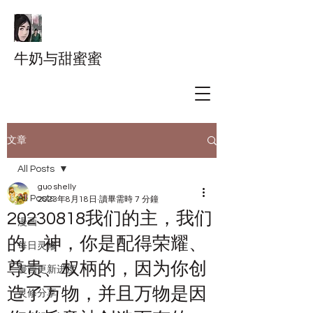
牛奶与甜蜜蜜
文章
All Posts
guo shelly
All Posts
2023年8月18日
讀畢需時 7 分鐘
20230818我们的主，我们
漫画
的 神，你是配得荣耀、
每日灵修
尊贵、权柄的，因为你创
漫画更新进度
造了万物，并且万物是因
灵修分享