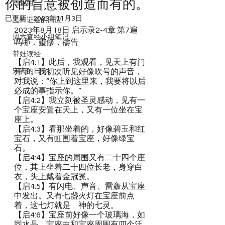
你的旨意被创造而有的。
日化组
已更新：
2023年11月3日
主日证道的回应
2023年8月18日 启示录2-4章 第7遍 
周六查经小组笔记
嗎哪，靈修，禱告
带娃读经
【启4:1】此后，我观看，见天上有门
宋典的日常
开了。我初次听见好像吹号的声音，
对我说：“你上到这里来，我要将以后
必成的事指示你。”
【启4:2】我立刻被圣灵感动，见有一
个宝座安置在天上，又有一位坐在宝
座上。
【启4:3】看那坐着的，好像碧玉和红
宝石，又有虹围着宝座，好像绿宝
石。
【启4:4】宝座的周围又有二十四个座
位，其上坐着二十四位长老，身穿白
衣，头上戴着金冠冕。
【启4:5】有闪电、声音、雷轰从宝座
中发出。又有七盏火灯在宝座前点
着，这七灯就是　神的七灵。
【启4:6】宝座前好像一个玻璃海，如
同水晶。宝座中和宝座周围有四个活