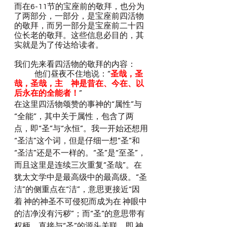
而在6-11节的宝座前的敬拜，也分为
了两部分，一部分，是宝座前四活物
的敬拜，而另一部分是宝座前二十四
位长老的敬拜。这些信息必目的，其
实就是为了传达给读者。
我们先来看四活物的敬拜的内容：
	他们昼夜不住地说：“
圣哉，圣
哉，圣哉，主　神是昔在、今在、以
后永在的全能者！
”
在这里四活物颂赞的事神的“属性”与
“全能”，其中关于属性，包含了两
点，即“圣”与“永恒”。我一开始还想用
“圣洁”这个词，但是仔细一想“圣”和
“圣洁”还是不一样的。“圣”是“至圣”，
而且这里是连续三次重复“圣哉”。在
犹太文学中是最高级中的最高级。“圣
洁”的侧重点在“洁”，意思更接近“因
着 神的神圣不可侵犯而成为在 神眼中
的洁净没有污秽”；而“圣”的意思带有
权柄，直接与“圣”的源头关联，即 神