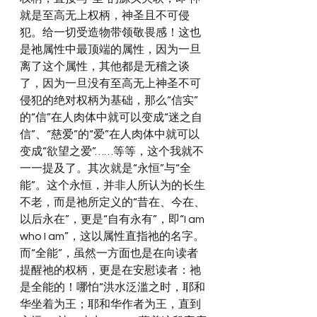
就是至高无上权柄，神圣且不可侵
犯。给一切受造物带领敬畏感！这也
是祂属性中最顶端的属性，因为一旦
离了这个属性，其他都是无稽之谈
了，因为一旦没有至高无上神圣不可
侵犯的绝对权柄为基础，那么“信实”
的“信”在人肉体中就可以变成“迷之自
信”、“慈爱”的“爱”在人肉体中就可以
变成“欲望之爱”……等等，这个我就不
一一提及了。其次就是“永恒”与“全
能”。这个永恒，并非人所认为的长生
不老，而是祂所定义的“昔在、今在、
以后永在”，更是“自有永有”，即“I am 
who I am”，这以属性直指祂的名字。
而“全能”，虽然一方面也是在向读者
提醒祂的权柄，更是在安慰读者：祂
是全能的！哪怕“洪水泛滥之时，耶和
华坐着为王；耶和华作者为王，直到