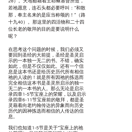
28）。天地都藉着主耶稣基督所造，
若祂愿意，连石头都必要呼叫：“和散
那，奉主名来的是应当称颂的！”（路
十九40）。那这里的四活物和二十四
位长老的敬拜的目的是要说明什么
呢？
在思考这个问题的时候，我们必须又
要回到圣经的大前提，圣经是圣灵启
示的一本独一无二的书。不错，确实
如此，但是不仅仅如此。还有一个信
息是这本书还是给历史历代所有相信
祂的人读的！就是所有因祂的拣选而
完全相信这本书是圣灵所启示的独一
无二的一本书的人。那么无论是启示
录四章1-5节宝座上的荣耀，以及启示
录四章6-11节宝座前的敬拜，都是圣
灵藉着向老约翰传达的异象而向历史
历代的因神拣选而相信的人传达的信
息。
我们也知道1-5节是关于“宝座上的祂