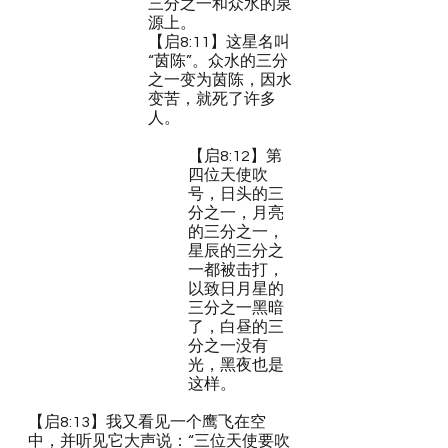
三分之一和众水的泉
源上。
【启8:11】这星名叫
“茵陈”。众水的三分
之一变为茵陈，因水
变苦，就死了许多
人。
【启8:12】第
四位天使吹
号，日头的三
分之一，月亮
的三分之一，
星辰的三分之
一都被击打，
以致日月星的
三分之一黑暗
了，白昼的三
分之一没有
光，黑夜也是
这样。
【启8:13】我又看见一个鹰飞在空
中，并听见它大声说：“三位天使要吹