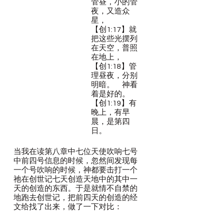
管昼，小的管
夜，又造众
星，
【创1:17】就
把这些光摆列
在天空，普照
在地上，
【创1:18】管
理昼夜，分别
明暗。　神看
着是好的。
【创1:19】有
晚上，有早
晨，是第四
日。
当我在读第八章中七位天使吹响七号
中前四号信息的时候，忽然间发现每
一个号吹响的时候，神都要击打一个
祂在创世记七天创造天地中的其中一
天的创造的东西。于是就情不自禁的
地跑去创世记，把前四天的创造的经
文给找了出来，做了一下对比：