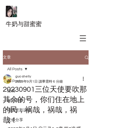
牛奶与甜蜜蜜
文章
All Posts
guo shelly
All Posts
2023年9月1日
讀畢需時 6 分鐘
20230901三位天使要吹那
漫画
其余的号，你们住在地上
每日灵修
的民，祸哉，祸哉，祸
漫画更新进度
哉！
灵修分享