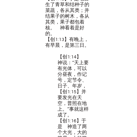
生了青草和结种子的
菜蔬，各从其类；并
结果子的树木，各从
其类，果子都包着
核。　神看着是好
的。
【创1:13】有晚上，
有早晨，是第三日。
【创1:14】　
神说：“天上要
有光体，可以
分昼夜，作记
号，定节令、
日子、年岁，
【创1:15】并
要发光在天
空，普照在地
上。”事就这样
成了。
【创1:16】于
是　神造了两
个大光，大的