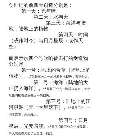
创世记的前四天创造分别是：
	第一天：光与暗
		第二天：水与天
			第三天：海洋与陆
地，陆地上的植物
				第四天：时间
（或作时令）与日月星辰（或作天
空）
而启示录四个号吹响被击打的受造物
分别是：
	第一号：地上的青草（陆地上的
植物）。
结果是三分之一的地和树木损失，青草全灭。
		第二号：海洋（陆地的大
山扔入海洋）。
结果是三分之一海洋变为血，海中
活物与船都是三分之一的损失。
			第三号：陆地上的江
河泉源（天上大星落下）。
结果是三分之一
淡水变苦，开始死人。
				第四号：日月
星辰，光变暗淡。
结果依旧是三分之一被毁坏，
白天黑夜都失去了三分之一的光。