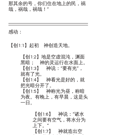
那其余的号，你们住在地上的民，祸
哉，祸哉，祸哉！”
感动：
【创1:1】起初　神创造天地。
【创1:2】地是空虚混沌，渊面
黑暗；　神的灵运行在水面上。
【创1:3】　神说：“要有光”，
就有了光。
【创1:4】　神看光是好的，就
把光暗分开了。
【创1:5】　神称光为昼，称暗
为夜。有晚上，有早晨，这是头
一日。
【创1:6】　神说：“诸水
之间要有空气，将水分为
上下。”
【创1:7】　神就造出空