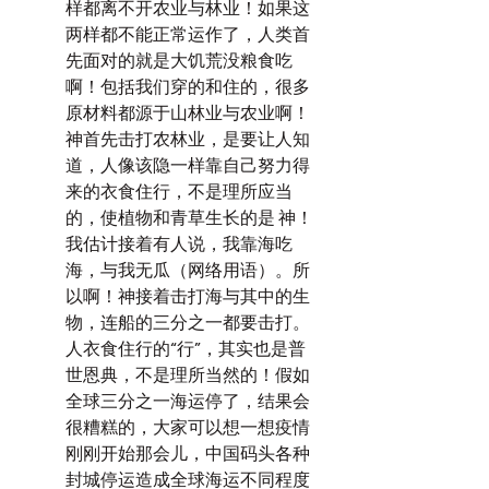
样都离不开农业与林业！如果这
两样都不能正常运作了，人类首
先面对的就是大饥荒没粮食吃
啊！包括我们穿的和住的，很多
原材料都源于山林业与农业啊！ 
神首先击打农林业，是要让人知
道，人像该隐一样靠自己努力得
来的衣食住行，不是理所应当
的，使植物和青草生长的是 神！
我估计接着有人说，我靠海吃
海，与我无瓜（网络用语）。所
以啊！神接着击打海与其中的生
物，连船的三分之一都要击打。
人衣食住行的“行”，其实也是普
世恩典，不是理所当然的！假如
全球三分之一海运停了，结果会
很糟糕的，大家可以想一想疫情
刚刚开始那会儿，中国码头各种
封城停运造成全球海运不同程度