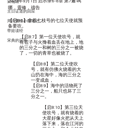
2023年9月1日 启示录6-8章 第7遍 嗎
日化组
哪，靈修，禱告
主日证道的回应
【启8:6】拿着七枝号的七位天使就预
周六查经小组笔记
备要吹。
带娃读经
【启8:7】第一位天使吹号，就
宋典的日常
有雹子与火搀着血丢在地上，地
的三分之一和树的三分之一被烧
了，一切的青草也被烧了。
【启8:8】第二位天使吹
号，就有仿佛火烧着的大
山扔在海中，海的三分之
一变成血，
【启8:9】海中的活物死了
三分之一，船只也坏了三
分之一。
【启8:10】第三位天
使吹号，就有烧着的
大星好像火把从天上
落下来，落在江河的