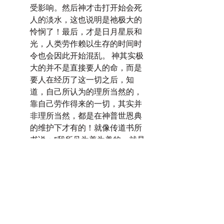
受影响。然后神才击打开始会死
人的淡水，这也说明是祂极大的
怜悯了！最后，才是日月星辰和
光，人类劳作赖以生存的时间时
令也会因此开始混乱。 神其实极
大的并不是直接要人的命，而是
要人在经历了这一切之后，知
道，自己所认为的理所当然的，
靠自己劳作得来的一切，其实并
非理所当然，都是在神普世恩典
的维护下才有的！就像传道书所
书说：”我所见为善为美的，就是
人在　神赐他一生的日子吃喝，
享受日光之下劳碌得来的好处，
因为这是他的分。”（传道书五
18）。为什么说是“为善为美”
呢？因为人若在神的心意中，尽
他的份，享受日光之下劳碌来的