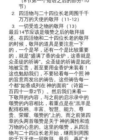
（8节第一个短语之后的部分-10
节）
四活物与二十四位长老周围千千
万万的天使的敬拜（11-12）
一切受造之物的敬拜（13）
最后14节应该是颂赞之后的敬拜描
述。在四活物和二十四位长老的敬拜
的时候，敬拜的道具是要注意一下
的，一个是琴，还有一个是比较重要
的，就是“盛满了香的金炉，这香就是
众圣徒的祈祷”。众圣徒的祈祷是如此
地被宝贵，甚至要用金香炉来装着！
这也勉励我们，不要轻看每一个照 神
的旨意而发出的祷告。这些祷告每一
个都“如香成列在 神的面前”（诗篇一
百四十一章2节）。然后我们来看一
下敬拜的内容，与之前的启示录中的
颂赞的内容相比，着重点是在“羔羊是
配得权柄、丰富、智慧、能力、尊
贵、荣耀、颂赞的”上的。而之前第四
章的头两首颂赞是关于 神的属性和造
万物的心意的。这里的颂赞，从四活
物与二十四位长老开始，继而到周围
的千万天使一同敬拜，最后，再扩大