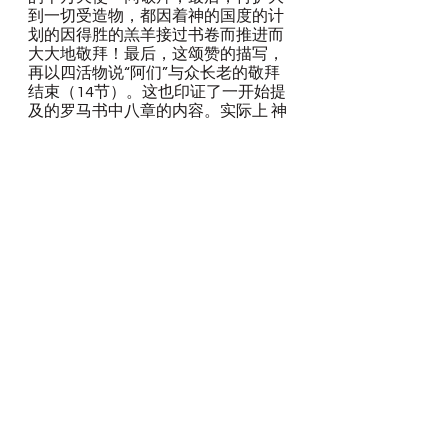
到一切受造物，都因着神的国度的计
划的因得胜的羔羊接过书卷而推进而
大大地敬拜！最后，这颂赞的描写，
再以四活物说“阿们”与众长老的敬拜
结束（14节）。这也印证了一开始提
及的罗马书中八章的内容。实际上 神
国度的计划的成就是与一切受造之物
息息相关的！哪怕是不信的人，他们
虽然不信，但也不意味着他们因着不
信就不在 神的计划中，因为对于不信
的人，神对他们的计划最终就是永
死，投入火湖地狱之中。不会因着他
们的不信，神在他们 身上的计划就不
会成就。
这也是为什么，这么一只看上去得胜
的复活的羔羊，在第六章揭开第六印
的时候，祂在地上君王、臣宰、将
军、富户、壮士和一切为奴的、自主
的人眼中的形象却是“忿怒”的“羔羊”
（当然也包括忿怒的面目的坐宝座
者，启示录六章16-17节）。对于祂
因祂拣选而信的人来说，羔羊是“权