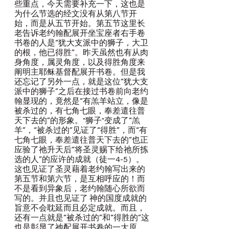
些重点，今天需要补充一下，这也是
为什么节选的经文没有从第八节开
始，而是从五节开始。第五节这里长
老告诉老约翰配展开坐宝座者右手卷
书卷的人是“犹大支派中的狮子，大卫
的根，他已得胜”。昨天虽然也有从肉
身角度，属灵角度，以及得胜角度来
阐明主耶稣基督配展开书卷。但是我
还忘记了另外一点，就是这位“犹大支
派中的狮子”之后在接过书卷前向老约
翰显现的，竟然是“有羔羊站立，像是
被杀过的，有七角七眼，奉差遣往普
天下去的”的形象。"狮子"变成了“羔
羊”，“被杀过的”见证了“得胜”，而“有
七角七眼，奉差遣往普天下去的”也正
应验了祂升天后“将圣灵赐下给祂所拣
选的人”的应许的成就（徒一4-5）。
这也见证了圣灵藉着老约翰写出来的
第五节和第六节，是互相呼应的！而
不是看到异象后，老约翰随心所欲而
写的。并且也见证了 神的国度成就的
旨意不会耽延而且必定成就。而且，
还有一点就是“被杀过的”和“得胜的”这
也是彰显了祂配展开书卷的一大原