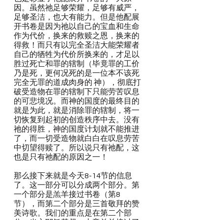
因。虽然祂足够荣耀，足够有威严，
足够圣洁，也大有能力。但是他配展
开书卷是因为祂以自己的宝血和生命
作为代价，换来的救赎之恩，换来的
得救！而只有以完全圣洁大能荣耀者
自己的牺牲为代价所换来的，才足以
胜过死亡和罪的辖制（毕竟罪的工价
乃是死，更何况死的是一位本不该死
完全无罪的道成肉身的 神），彻底打
破受造物在罪的辖制下只能劳苦叹息
的可悲境况。而神的国度的最终目的
就是为此，就是消除罪的辖制，将一
切恢复到起初的创造秩序中去。没有
祂的得胜，神的国度计划就不能推进
了，而一切受造物就白白在叹息劳苦
中切望得赎了。所以说只有祂配，这
也是只有祂配的原因之一！
那么接下来就是今天8-14节的信息
了。这一部分可以分成两个部分。第
一个部分是羔羊接过书卷（第8
节），而第二个部分是三首敬拜的赞
美诗歌。我们的重点是在第二个部