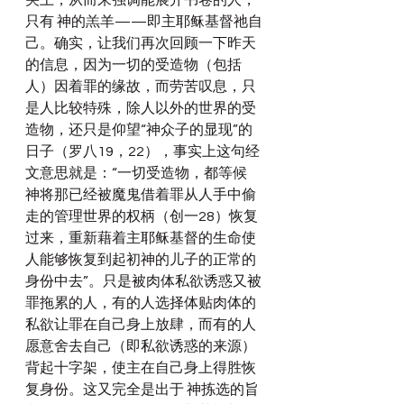
哭上，从而来强调能展开书卷的人，
只有 神的羔羊——即主耶稣基督祂自
己。确实，让我们再次回顾一下昨天
的信息，因为一切的受造物（包括
人）因着罪的缘故，而劳苦叹息，只
是人比较特殊，除人以外的世界的受
造物，还只是仰望“神众子的显现”的
日子（罗八19，22），事实上这句经
文意思就是：“一切受造物，都等候 
神将那已经被魔鬼借着罪从人手中偷
走的管理世界的权柄（创一28）恢复
过来，重新藉着主耶稣基督的生命使
人能够恢复到起初神的儿子的正常的
身份中去”。只是被肉体私欲诱惑又被
罪拖累的人，有的人选择体贴肉体的
私欲让罪在自己身上放肆，而有的人
愿意舍去自己（即私欲诱惑的来源）
背起十字架，使主在自己身上得胜恢
复身份。这又完全是出于 神拣选的旨