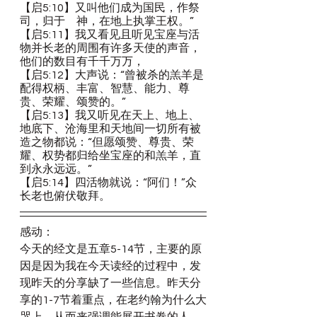
【启5:10】又叫他们成为国民，作祭
司，归于　神，在地上执掌王权。”
【启5:11】我又看见且听见宝座与活
物并长老的周围有许多天使的声音，
他们的数目有千千万万，
【启5:12】大声说：“曾被杀的羔羊是
配得权柄、丰富、智慧、能力、尊
贵、荣耀、颂赞的。”
【启5:13】我又听见在天上、地上、
地底下、沧海里和天地间一切所有被
造之物都说：“但愿颂赞、尊贵、荣
耀、权势都归给坐宝座的和羔羊，直
到永永远远。”
【启5:14】四活物就说：“阿们！”众
长老也俯伏敬拜。
感动：
今天的经文是五章5-14节，主要的原
因是因为我在今天读经的过程中，发
现昨天的分享缺了一些信息。昨天分
享的1-7节着重点，在老约翰为什么大