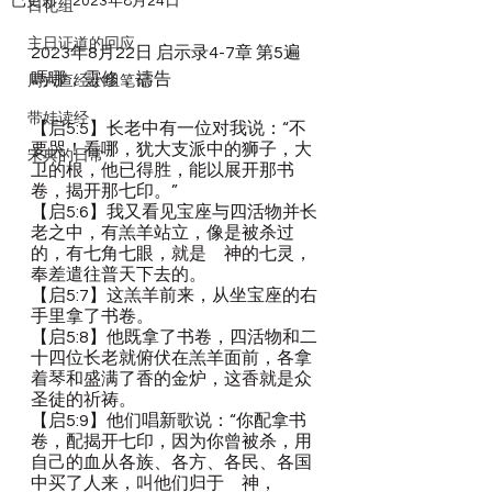
已更新：
2023年8月24日
日化组
主日证道的回应
2023年8月22日 启示录4-7章 第5遍 
嗎哪，靈修，禱告
周六查经小组笔记
带娃读经
【启5:5】长老中有一位对我说：“不
要哭！看哪，犹大支派中的狮子，大
宋典的日常
卫的根，他已得胜，能以展开那书
卷，揭开那七印。”
【启5:6】我又看见宝座与四活物并长
老之中，有羔羊站立，像是被杀过
的，有七角七眼，就是　神的七灵，
奉差遣往普天下去的。
【启5:7】这羔羊前来，从坐宝座的右
手里拿了书卷。
【启5:8】他既拿了书卷，四活物和二
十四位长老就俯伏在羔羊面前，各拿
着琴和盛满了香的金炉，这香就是众
圣徒的祈祷。
【启5:9】他们唱新歌说：“你配拿书
卷，配揭开七印，因为你曾被杀，用
自己的血从各族、各方、各民、各国
中买了人来，叫他们归于　神，