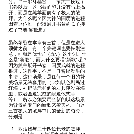
分。当主耶稣基督，上帝羔羊接过了
书卷以后，这书卷的印并没有马上揭
开，而是在羔羊面前有了极大的敬
拜。为什么呢？因为神的国度的进程
因着这位唯一配得展开书卷的羔羊接
过了书卷而推进了！
虽然颂赞在本章有三首，但是在进入
颂赞之前，有一个关键词也要特别注
意，那就是“新歌”（五9）这个词。什
么是“新歌”，而为什么要唱“新歌”呢？
因为羔羊展开书卷，国度成就的进程
推进，这件事，不是一件曾经发生的
事情，这种场景，是任何一个旧的赞
美场景无法套用的（比如以色列民过
红海，神把法老和他的君兵淹没在海
里，或者圣殿完成的献殿仪式等
等）。所以必须要用全新的以这场景
为背景的专门的新歌来赞美祂。而这
三首极大的敬拜中用的全新的颂赞，
分别是：
四活物与二十四位长老的敬拜