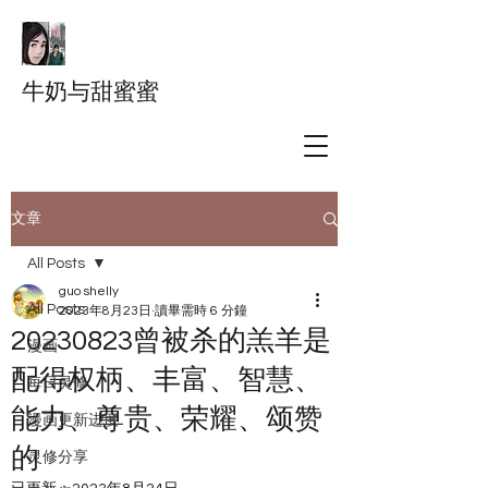
牛奶与甜蜜蜜
文章
All Posts
guo shelly
All Posts
2023年8月23日
讀畢需時 6 分鐘
20230823曾被杀的羔羊是
漫画
配得权柄、丰富、智慧、
每日灵修
能力、尊贵、荣耀、颂赞
漫画更新进度
的
灵修分享