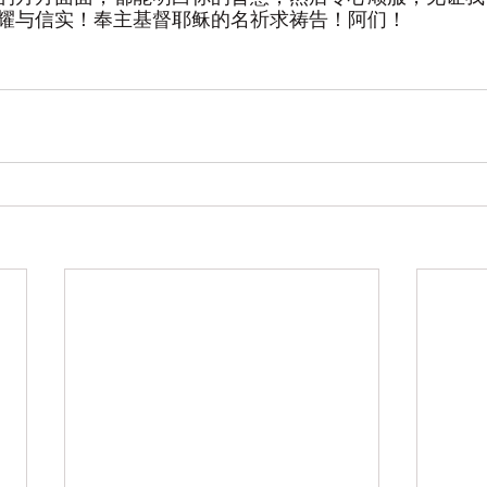
耀与信实！奉主基督耶稣的名祈求祷告！阿们！