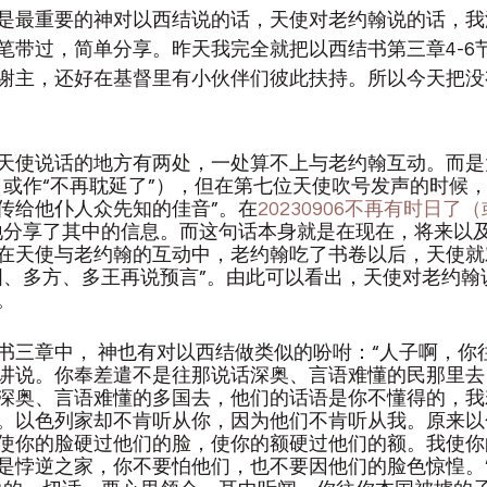
是最重要的神对以西结说的话，天使对老约翰说的话，我
笔带过，简单分享。昨天我完全就把以西结书第三章4-6
谢主，还好在基督里有小伙伴们彼此扶持。所以今天把没
天使说话的地方有两处，一处算不上与老约翰互动。而是
（或作“不再耽延了”），但在第七位天使吹号发声的时候
传给他仆人众先知的佳音”。在
20230906不再有时日了
地分享了其中的信息。而这句话本身就是在现在，将来以
在天使与老约翰的互动中，老约翰吃了书卷以后，天使就
国、多方、多王再说预言”。由此可以看出，天使对老约翰
。
书三章中， 神也有对以西结做类似的吩咐：“人子啊，你
讲说。你奉差遣不是往那说话深奥、言语难懂的民那里去
深奥、言语难懂的多国去，他们的话语是你不懂得的，我
。以色列家却不肯听从你，因为他们不肯听从我。原来以
使你的脸硬过他们的脸，使你的额硬过他们的额。我使你
是悖逆之家，你不要怕他们，也不要因他们的脸色惊惶。