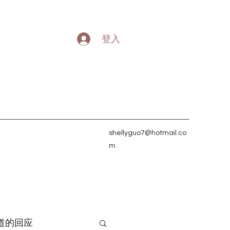
登入
shellyguo7@hotmail.co
m
道的回应