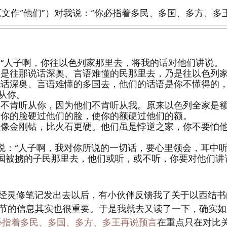
（原文作“他们”）对我说：“你必指着多民、多国、多方、多
说：“人子啊，你往以色列家那里去，将我的话对他们讲说。
遣不是往那说话深奥、言语难懂的民那里去，乃是往以色列
那说话深奥、言语难懂的多国去，他们的话语是你不懂得的
从你。
家却不肯听从你，因为他们不肯听从我。原来以色列全家是
我使你的脸硬过他们的脸，使你的额硬过他们的额。
的额像金刚钻，比火石更硬。他们虽是悖逆之家，你不要怕
对我说：“人子啊，我对你所说的一切话，要心里领会，耳中
你本国被掳的子民那里去，他们或听，或不听，你要对他们
经灵修笔记发出去以后，有小伙伴反馈我了关于以西结书
11节的信息其实也很重要。于是我就去又读了一下，确实
7你必指着多民、多国、多方、多王再说预言
在重点只在对比