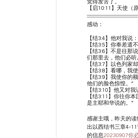
觉得发苦了。
【启10:11】天使
感动：
【结3:4】他对我
【结3:5】你奉差
【结3:6】不是往
们那里去，他们必听
【结3:7】以色列
【结3:8】看哪，
【结3:9】我使你
他们的脸色惊惶。”
【结3:10】他又
【结3:11】你往
是主耶和华说的。”
感谢主哦，昨天的读
出以西结书三章4-
的信息
2023090