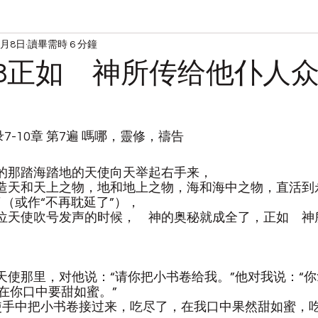
9月8日
讀畢需時 6 分鐘
读经
宋典的日常
0908正如 神所传给他仆人
录7-10章 第7遍 嗎哪，靈修，禱告
看见的那踏海踏地的天使向天举起右手来，
那创造天和天上之物，地和地上之物，海和海中之物，直活
（或作“不再耽延了”），
第七位天使吹号发声的时候，　神的奥秘就成全了，正如　
到天使那里，对他说：“请你把小书卷给我。”他对我说：“
在你口中要甜如蜜。”
从天使手中把小书卷接过来，吃尽了，在我口中果然甜如蜜，