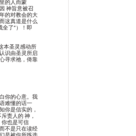
里的人而蒙
因 神旨意被召
年的对教会的大
而这真道是什么
成全了”）！即
这本圣灵感动所
认识由圣灵所启
心寻求祂，倚靠
白你的心意。我
语难懂的话一
知你是信实的，
斥责人的 神，
，你也是可信
而不是只在读经
们是被你所拣选