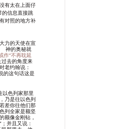
没有太在上面仔
节的信息直接跳
有对照的地方补
大力的天使在宣
，　神的奥秘就
（或作“不再耽延
及过去的角度来
对老约翰说：
说的这句话这是
往以色列家那里
，乃是往以色列
若差你往他们那
色列全家是额坚
的额像金刚钻，
”；并且又说：