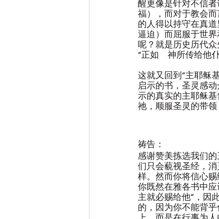
醒更像是针对不信者
福），而对于教会而
的人得以持守在真道
逼迫）而屈服于世界
呢？就是历史历代众
“正如　神所传给他
这就又回到“主耶稣
启示的书，圣灵感动
示的真实的主耶稣基
祂，顺服圣灵的带领
祷告：
感谢赞美拣选我们的
们只会藐视圣经，消
样。然而你将信心赐
你既然在雅各书中应
主就必赐给他”，因
的，因为你不能背乎
上，而是在行事为人