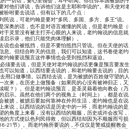
说的一切话，要心里领会，耳中听闻。你往你本国被掳的
要对他们讲说，告诉他们这是主耶和华说的”。和天使对
被吩咐要去说话，但有以下的几个点：
列民说，可老约翰是要对“多民、多国、多方、多王”说。
是深奥的话，也不是对语言难懂的民说，但是老约翰是（
对于灵里没有被主打开心眼的人来说，老约翰说的信息就
读启示录，他们只能凭肉体理解）。
去说也会被抵挡，但是不要怕抵挡只管说。但在天使的话
信息。但结合昨天的信息，我们可以知道，这书卷使老约
老约翰要说预言这件事情也会受到抵挡和逼迫。
结必须要去说，但是天使对老约翰说的话更像是预言要发
也可以知道，以西结要去说的，和老约翰要去说的，目的
神去用口做事情。以西结去说，是为被掳的百姓做守望的
一次来，在历史上做预备（如果民的心没有被神归正，又
续呢？）。但是老约翰说预言，是圣灵藉着他向教会（乃
的启示。虽然在他们两个的视角上（时间上），都是在说
会被掳，被掳后要如何靠神在外邦生活，老约翰也是在说
上来说，以西结说的话是历史中的一环，而老约翰说的是
望的角度上来看，没有以西结的顺服，历史或许会改写，
他的方式使以色列民得救，但以西结却因为不顺服而亏损
16-21节）。而老约翰所要说的，不仅仅是警戒提醒教会