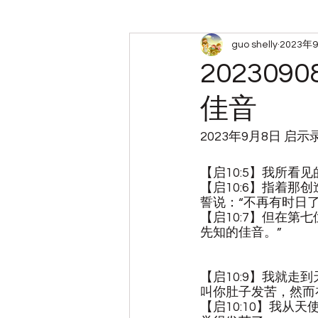
guo shelly
2023年
周六查经小组笔记
带娃
2023
佳音
2023年9月8日 启示
【启10:5】我所
【启10:6】指着
誓说：“不再有时日了
【启10:7】但在
先知的佳音。”
【启10:9】我就走
叫你肚子发苦，然而
【启10:10】我