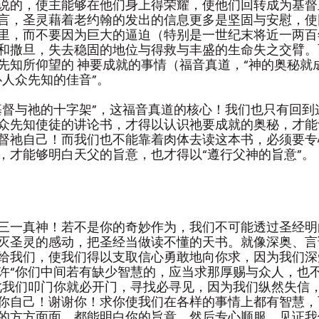
说的，使主能够在他们身上得荣耀，使他们回转成为基督
言，圣灵藉着老约翰的发出的信息更多是坚固与安慰，使
里，而不要因为巨大的逼迫（特别是一世纪末将近一两百
和撒旦，失去稳固的地位与得救与丰盛的生命失之交臂。
先知所仰望的 神要成就的事情（福音真道，“神的奥秘就
仆人众先知的佳音”。
基督与祂的十字架”，这福音真道的核心！我们也只有回到
众先知使徒的讲论书，才得以认识祂要成就的奥秘，才能
督祂自己！而我们也不能靠着肉体去读这本书，必须要专
，才能够明白天父的旨意，也才得以“遵行父神的旨意”。
三一真神！若不是你的奇妙作为，我们不可能透过圣经明
灭圣灵的感动，把圣经当做读不懂的天书。就像深奥、言
给我们，使我们得以支取信心勇敢地向你求，因为我们深
许“你们中间若有缺少智慧的，应当求那厚赐与众人，也不
此我们叩门你就必开门，寻找必寻见，因为我们纵然失信
你自己！谢谢你！求你使我们在各样的事情上都有智慧，
的方方面面，都能明白你的旨意，然后专心顺服，见证我