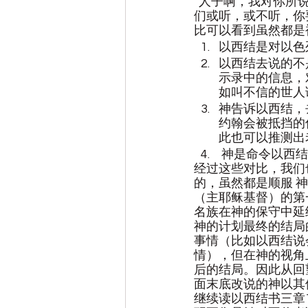
“人子啊，我对你所
们或听，或不听，你
比可以看到虽然都是
以西结是对以色
以西结去说的不
示录中的信息，
如叫不信的世人
神告诉以西结，
约翰会被抵挡的
此也可以推测出
 神是命令以西
经过这些对比，我们
的，虽然都是顺服 
（主耶稣基督）的第
名族在神的保守中延
神的计划最终的结局
事情（比如以西结说
情），但在神的视角
后的结局。因此从回
面末底改说的神以其
继续读以西结书三章