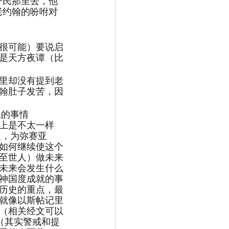
子民那里去，他
老约翰的吩咐对
很可能）要说启
是天方夜谭（比
里却没有提到老
翰肚子发苦，因
生的事情
上是不太一样
人，为弥赛亚
如何继续使这个
至世人）做未来
未来会发生什么
神国度成就的事
历史的重点，最
就像以斯帖记里
（相关经文可以
（其实警戒和提