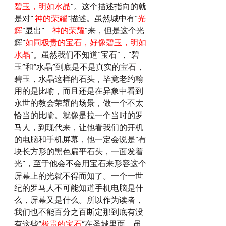
碧玉，明如水晶
”。这个描述指向的就
是对“ 
神的荣耀
”描述。虽然城中有“
光
辉
”显出“
　神的荣耀
”来，但是这个光
辉“
如同极贵的宝石，好像碧玉，明如
水晶
”。虽然我们不知道“宝石”，“碧
玉”和“水晶”到底是不是真实的宝石，
碧玉，水晶这样的石头，毕竟老约翰
用的是比喻，而且还是在异象中看到
永世的教会荣耀的场景，做一个不太
恰当的比喻。就像是拉一个当时的罗
马人，到现代来，让他看我们的开机
的电脑和手机屏幕，他一定会说是”有
块长方形的黑色扁平石头，一面发着
光“，至于他会不会用宝石来形容这个
屏幕上的光就不得而知了。一个一世
纪的罗马人不可能知道手机电脑是什
么，屏幕又是什么。所以作为读者，
我们也不能百分之百断定那到底有没
有这些“
极贵的宝石
”在圣城里面。虽