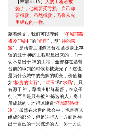
【林前3:15】
人的工程若被
烧了，他就要受亏损，自己却
要得救。虽然得救，乃像从火
里经过的一样
。
藉着经文，我们可以理解，“
圣城耶路
撒冷
”“
城中
”的“
光辉
”，即“
  神的荣
耀
”，是藉着主耶稣基督在圣徒身上存
留的源于 神的工程彰显出来的，而一
切不是出于 神的工程，全部都在基督
台前的审判的时候都被烧光了！这也
是为什么城中的光辉的明亮，价值都
如“
极贵的宝石
“、”
碧玉
”和”
水晶
”。只
有源于 神，藉着主耶稣基督，在众圣
徒（而且是只有被 神拣选的人）身上
所成就的，才得以建造“
圣城耶路撒
冷
”。虽然在永世的教会中，也是有人
组成的部分，但是这些人一方面是神
出于自己的一只拣选的人，另一方面