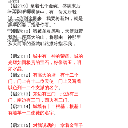
日化组
【启21:9】拿着七个金碗、盛满末后
主日证道的回应
七灾的七位天使中，有一位来对我
说：“你到这里来，我要将新妇，就是
周六查经小组笔记
羔羊的妻，指给你看。”
带娃读经
【启21:10】我被圣灵感动，天使就带
我到一座高大的山，将那由　神那里
宋典的日常
从天而降的圣城耶路撒冷指示我，
【启21:11】
城中有　神的荣耀。城的
光辉如同极贵的宝石，好像碧玉，明
如水晶
。
【启21:12】
有高大的墙，有十二个
门，门上有十二位天使，门上又写着
以色列十二个支派的名字
。
【启21:13】
东边有三门，北边有三
门，南边有三门，西边有三门
。
【启21:14】
城墙有十二根基，根基上
有羔羊十二使徒的名字
。
【启21:15】
对我说话的，拿着金苇子