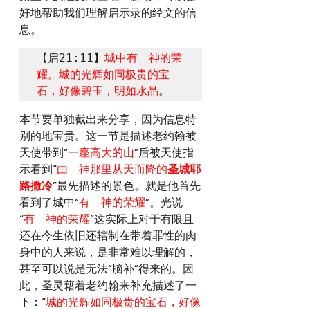
好地帮助我们理解启示录的经文的信
息。
【启21:11】
城中有　神的荣
耀。城的光辉如同极贵的宝
石，好像碧玉，明如水晶
。
本节要单独截出来分享，因为信息特
别的地宝贵。这一节是描述老约翰被
天使带到“
一座高大的山
”后被天使指
示看到“
由　神那里从天而降的
圣城耶
路撒冷
”最先描述的景色。就是他首先
看到了城中“
有　神的荣耀
”。光说
“
有　神的荣耀
”这实际上对于有限且
还在今生依旧还辖制在带着罪性的肉
身中的人来说，是非常难以理解的，
甚至可以说是无法“脑补”得来的。因
此，圣灵藉着老约翰来补充描述了一
下：“
城的光辉如同极贵的宝石，好像