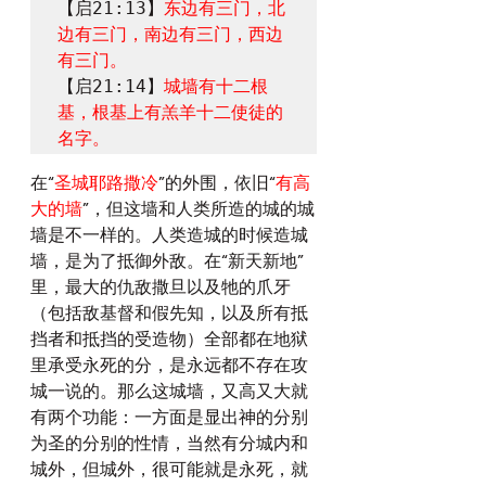
【启21:13】
东边有三门，北
边有三门，南边有三门，西边
有三门。
【启21:14】
城墙有十二根
基，根基上有羔羊十二使徒的
名字。
在“
圣城耶路撒冷
”的外围，依旧“
有高
大的墙
”，但这墙和人类所造的城的城
墙是不一样的。人类造城的时候造城
墙，是为了抵御外敌。在“新天新地”
里，最大的仇敌撒旦以及牠的爪牙
（包括敌基督和假先知，以及所有抵
挡者和抵挡的受造物）全部都在地狱
里承受永死的分，是永远都不存在攻
城一说的。那么这城墙，又高又大就
有两个功能：一方面是显出神的分别
为圣的分别的性情，当然有分城内和
城外，但城外，很可能就是永死，就