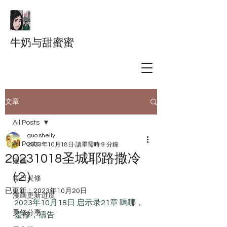
牛奶与甜蜜蜜
文章
All Posts
guo shelly
All Posts
2023年10月18日
讀畢需時 9 分鐘
20231018圣城耶路撒冷
漫画
（2）
每日灵修
已更新：
2023年10月20日
漫画更新进度
2023年10月18日 启示录21章 嗎哪，
灵修分享
靈修，禱告