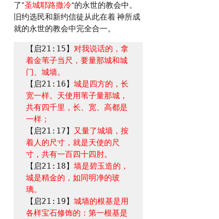
了”
圣城耶路撒冷
“的永世的教会中。
旧约选民和新约信徒从此在着 神所成
就的永世的教会中完全合一。
【启21:15】
对我说话的，拿
着金苇子当尺，要量那城和城
门、城墙。
【启21:16】
城是四方的，长
宽一样。天使用苇子量那城，
共有四千里，长、宽、高都是
一样；
【启21:17】
又量了城墙，按
着人的尺寸，就是天使的尺
寸，共有一百四十四肘。
【启21:18】
墙是碧玉造的，
城是精金的，如同明净的玻
璃。
【启21:19】
城墙的根基是用
各样宝石修饰的：第一根基是