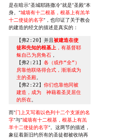
是在暗示”圣城耶路撒冷“就是”圣殿“本
身。”
城墙有十二根基，根基上有羔羊
十二使徒的名字
“，也印证了关于教会
的建造的经文的描述是真实的：
【弗2:20】并且
被建造在使
徒和先知的根基上
，有基督耶
稣自己为房角石
，
【弗2:21】
各（或作“全”）
房靠他联络得合式，渐渐成为
主的圣殿
。
【弗2:22】
你们也靠他同被
建造，成为　神藉着圣灵居住
的所在
。
而”
门上又写着以色列十二个支派的名
字
“与”
城墙有十二根基，根基上有羔
羊十二使徒的名字
“。这两节的描述，
象征着新旧约所有的圣徒都被收纳再