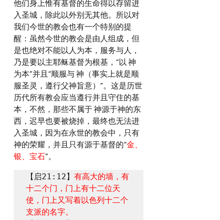
他们身上惟有基督的生命得以存留进
入圣城，除此以外别无其他。所以对
我们今世的教会也有一个特别的提
醒：虽然今世的教会是由人组成，但
是也绝对不能以人为本，服务与人，
乃是要以主耶稣基督为根基，“以 神
为本”并且“顺服与 神（事实上就是顺
服圣灵，遵行父神旨意）”。这是历世
历代所有教会应当遵行并且守住的基
本，不然，那些不属于 神源于神的东
西，迟早也要被烧掉，最终也无法进
入圣城，因为在永世的教会中，只有 
神的荣耀，并且只有源于基督的“
金、
银、宝石
”。
【启21:12】
有高大的墙，有
十二个门，门上有十二位天
使，门上又写着以色列十二个
支派的名字。