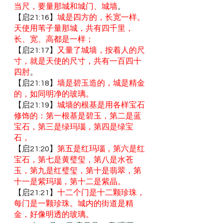
当尺，要量那城和城门、城墙
。
【启21:16】
城是四方的，长宽一样。
天使用苇子量那城，共有四千里，
长、宽、高都是一样；
【启21:17】
又量了城墙，按着人的尺
寸，就是天使的尺寸，共有一百四十
四肘
。
【启21:18】
墙是碧玉造的，城是精金
的，如同明净的玻璃。
【启21:19】
城墙的根基是用各样宝石
修饰的：第一根基是碧玉，第二是蓝
宝石，第三是绿玛瑙，第四是绿宝
石，
【启21:20】
第五是红玛瑙，第六是红
宝石，第七是黄璧玺，第八是水苍
玉，第九是红璧玺，第十是翡翠，第
十一是紫玛瑙，第十二是紫晶。
【启21:21】
十二个门是十二颗珍珠，
每门是一颗珍珠。城内的街道是精
金，好像明透的玻璃。