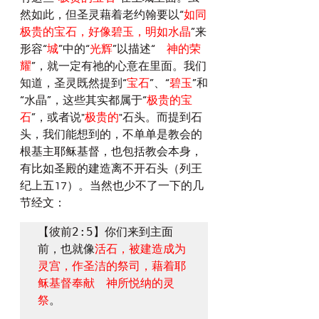
然如此，但圣灵藉着老约翰要以“
如同
极贵的宝石，好像碧玉，明如水晶
”来
形容“
城
”中的“
光辉
”以描述“
　神的荣
耀
”，就一定有祂的心意在里面。我们
知道，圣灵既然提到“
宝石
”、“
碧玉
”和
“水晶”，这些其实都属于“
极贵的宝
石
”，或者说"
极贵的
"石头。而提到石
头，我们能想到的，不单单是教会的
根基主耶稣基督，也包括教会本身，
有比如圣殿的建造离不开石头（列王
纪上五17）。当然也少不了一下的几
节经文：
【彼前2:5】你们来到主面
前，也就像
活石，被建造成为
灵宫，作圣洁的祭司，藉着耶
稣基督奉献　神所悦纳的灵
祭
。