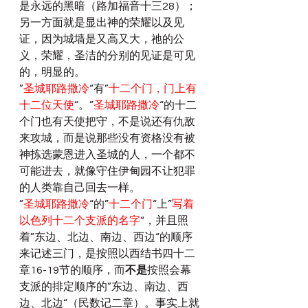
是永远的黑暗（路加福音十三28）；
另一方面就是显出神的荣耀以及见
证，因为城墙是又高又大，祂的公
义，荣耀，圣洁的分别的见证是可见
的，明显的。
”
圣城耶路撒冷
“有”
十二个门，门上有
十二位天使
“。”
圣城耶路撒冷
“的十二
个门也有天使把守，不是说还有仇敌
来攻城，而是说那些没有资格没有被
神拣选蒙恩进入圣城的人，一个都不
可能进去，就像守住伊甸园不让犯罪
的人类靠自己回去一样。
”
圣城耶路撒冷
“的”
十二个门
“上”
写着
以色列十二个支派的名字
“，并且照
着”东边、北边、南边、西边“的顺序
来记述三门，是按照以西结书四十二
章16-19节的顺序，而
不是
按照会幕
支派的排定顺序的”东边、南边、西
边、北边“（民数记二章）。事实上就