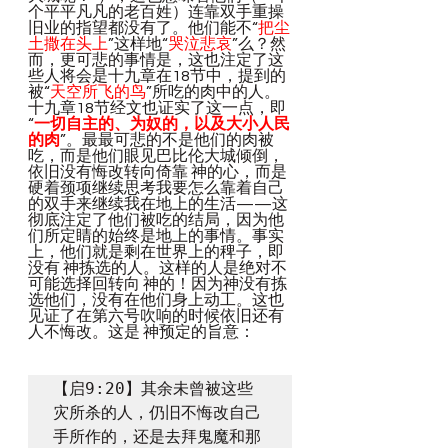
个平平凡凡的老百姓）连靠双手重操
旧业的指望都没有了。他们能不“
把尘
土撒在头上
”这样地“
哭泣悲哀
”么？然
而，更可悲的事情是，这也注定了这
些人将会是十九章在18节中，提到的
被“
天空所飞的鸟
”所吃的肉中的人。
十九章18节经文也证实了这一点，即
“
一切自主的、为奴的，以及大小人民
的肉
”。最最可悲的不是他们的肉被
吃，而是他们眼见巴比伦大城倾倒，
依旧没有悔改转向倚靠 神的心，而是
硬着颈项继续思考我要怎么靠着自己
的双手来继续我在地上的生活——这
彻底注定了他们被吃的结局，因为他
们所定睛的始终是地上的事情。事实
上，他们就是剩在世界上的稗子，即
没有 神拣选的人。这样的人是绝对不
可能选择回转向 神的！因为神没有拣
选他们，没有在他们身上动工。这也
见证了在第六号吹响的时候依旧还有
人不悔改。这是 神预定的旨意：
【启9:20】其余未曾被这些
灾所杀的人，仍旧不悔改自己
手所作的，还是去拜鬼魔和那