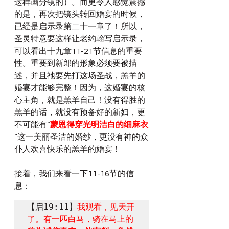
这样画分镜的）。而更令人感觉震撼
的是，再次把镜头转回婚宴的时候，
已经是启示录第二十一章了！所以，
圣灵特意要这样让老约翰写启示录，
可以看出十九章11-21节信息的重要
性。重要到新郎的形象必须要被描
述，并且祂要先打这场圣战，羔羊的
婚宴才能够完整！因为，这婚宴的核
心主角，就是羔羊自己！没有得胜的
羔羊的话，就没有预备好的新妇，更
不可能有”
蒙恩得穿光明洁白的细麻衣
“这一美丽圣洁的婚纱，更没有神的众
仆人欢喜快乐的羔羊的婚宴！
接着，我们来看一下11-16节的信
息：
【启19:11】
我观看，见天开
了。有一匹白马，骑在马上的