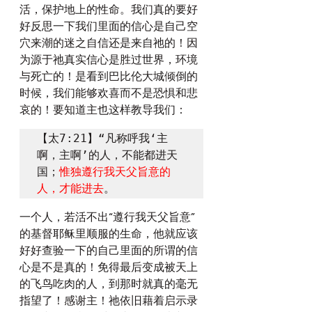
活，保护地上的性命。我们真的要好
好反思一下我们里面的信心是自己空
穴来潮的迷之自信还是来自祂的！因
为源于祂真实信心是胜过世界，环境
与死亡的！是看到巴比伦大城倾倒的
时候，我们能够欢喜而不是恐惧和悲
哀的！要知道主也这样教导我们：
【太7:21】“凡称呼我‘主
啊，主啊’的人，不能都进天
国；
惟独遵行我天父旨意的
人，才能进去
。
一个人，若活不出“遵行我天父旨意”
的基督耶稣里顺服的生命，他就应该
好好查验一下的自己里面的所谓的信
心是不是真的！免得最后变成被天上
的飞鸟吃肉的人，到那时就真的毫无
指望了！感谢主！祂依旧藉着启示录