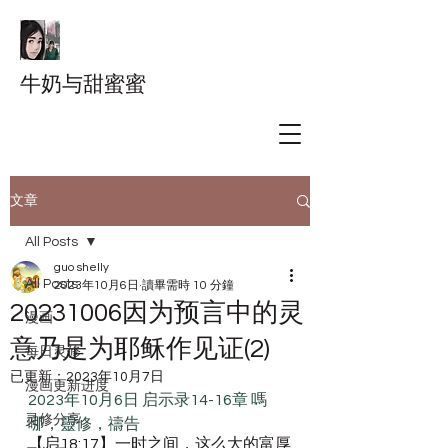
牛奶与甜蜜蜜
文章
All Posts
guo shelly
All Posts
2023年10月6日
讀畢需時 10 分鐘
20231006因为预言中的灵
漫画
意乃是为耶稣作见证(2)
每日灵修
已更新：
2023年10月7日
漫画更新进度
2023年10月6日 启示录14-16章 嗎
灵修分享
哪，靈修，禱告
【启18:17】一时之间，这么大的富厚