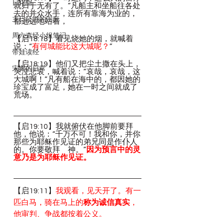
日化组
就归于无有了。”凡船主和坐船往各处
去的并众水手，连所有靠海为业的，
主日证道的回应
都远远地站着，
周六查经小组笔记
【启18:18】看见烧她的烟，就喊着
说：“
有何城能比这大城呢？
”
带娃读经
【启18:19】他们又把尘土撒在头上，
宋典的日常
哭泣悲哀，喊着说：“哀哉，哀哉，这
大城啊！”凡有船在海中的，都因她的
珍宝成了富足，她在一时之间就成了
荒场。
【启19:10】我就俯伏在他脚前要拜
他，他说：“千万不可！我和你，并你
那些为耶稣作见证的弟兄同是作仆人
的。你要敬拜　神。”
因为预言中的灵
意乃是为耶稣作见证。
【启19:11】
我观看，见天开了。有一
匹白马，骑在马上的
称为诚信真实
，
他审判、争战都按着公义。