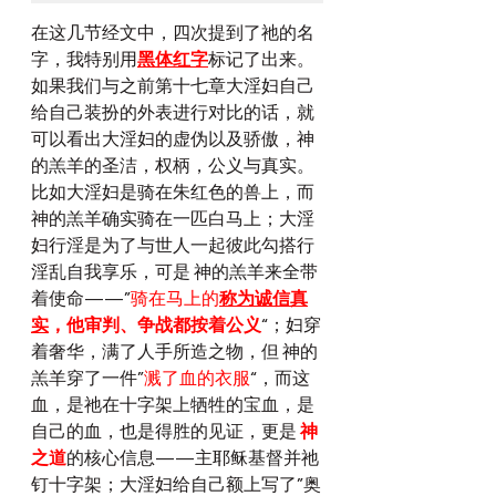
在这几节经文中，四次提到了祂的名
字，我特别用
黑体红字
标记了出来。
如果我们与之前第十七章大淫妇自己
给自己装扮的外表进行对比的话，就
可以看出大淫妇的虚伪以及骄傲，神
的羔羊的圣洁，权柄，公义与真实。
比如大淫妇是骑在朱红色的兽上，而 
神的羔羊确实骑在一匹白马上；大淫
妇行淫是为了与世人一起彼此勾搭行
淫乱自我享乐，可是 神的羔羊来全带
着使命——”
骑在马上的
称为诚信真
实
，他审判、争战都按着公义
“；妇穿
着奢华，满了人手所造之物，但 神的
羔羊穿了一件”
溅了血的衣服
“，而这
血，是祂在十字架上牺牲的宝血，是
自己的血，也是得胜的见证，更是
 神
之道
的核心信息——主耶稣基督并祂
钉十字架；大淫妇给自己额上写了”奥