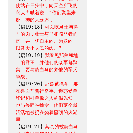
使站在日头中，向天空所飞的
鸟大声喊着说：“你们聚集来
赴　神的大筵席，
【启19:18】
可以吃君王与将
军的肉，壮士与马和骑马者的
肉，并一切自主的、为奴的，
以及大小人民的肉。”
【启19:19】
我看见那兽和地
上的君王，并他们的众军都聚
集，要与骑白马的并他的军兵
争战。
【启19:20】
那兽被擒拿，那
在兽面前曾行奇事、迷惑受兽
印记和拜兽像之人的假先知，
也与兽同被擒拿。他们两个就
活活地被扔在烧着硫磺的火湖
里，
【启19:21】
其余的被骑白马