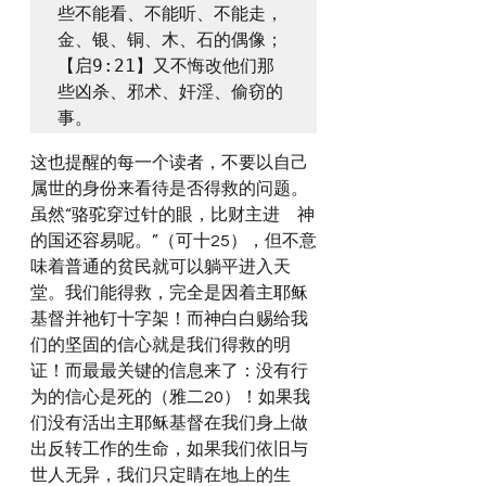
些不能看、不能听、不能走，
金、银、铜、木、石的偶像；

【启9:21】又不悔改他们那
些凶杀、邪术、奸淫、偷窃的
事。
这也提醒的每一个读者，不要以自己
属世的身份来看待是否得救的问题。
虽然“骆驼穿过针的眼，比财主进　神
的国还容易呢。”（可十25），但不意
味着普通的贫民就可以躺平进入天
堂。我们能得救，完全是因着主耶稣
基督并祂钉十字架！而神白白赐给我
们的坚固的信心就是我们得救的明
证！而最最关键的信息来了：没有行
为的信心是死的（雅二20）！如果我
们没有活出主耶稣基督在我们身上做
出反转工作的生命，如果我们依旧与
世人无异，我们只定睛在地上的生