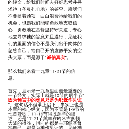
的经文，给我们时间去好好思考并寻
求祂（圣灵扎心地）的鉴查。愿我们
不要硬着颈项，白白浪费祂给我们的
机会，也愿我们能够勇敢地支取信
心，勇敢地在基督里持守真道，专心
地去寻求祂的旨意并且遵行，见证我
们的里面的信心不是我们出于肉体的
忽悠自己，给自己开的虚假平安的空
头支票，而是源于”
诚信真实
“。
那么我们来看十九章11-21节的信
息。
首先，启示录十九章里面最最重要的
一节经文，实际上就是10节的后半节”
因为预言中的灵意乃是为耶稣作见证
“。这句话不但承上启下，事实上也是
本章的核心经文，因为不管是1-9节的
七首赞歌，11-16节得胜羔羊的描
述，还是17-21节羔羊在哈米吉多顿
大战的得胜，指向的都是主耶稣基督
祂自己，都是为祂作见证的。见证神