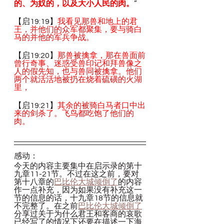
的、为奴的，以及大小人民的肉。
”
【启19:19】
我看见那兽和地上的君
王，并他们的众军都聚集，要与骑白
马的并他的军兵争战。
【启19:20】
那兽被擒拿，那在兽面前
曾行奇事、迷惑受兽印记和拜兽像之
人的假先知，也与兽同被擒拿。他们
两个就活活地被扔在烧着硫磺的火湖
里，
【启19:21】
其余的被骑白马者口中出
来的剑杀了。飞鸟都吃饱了他们的
肉。
感动：
今天的内容主要集中在启示录的第十
九章11-21节。不过在这之前，要对
第十八章的
巴比伦大城倾倒了
的内容
作一点补充，因为如果没有补充这一
节的信息的话，十九章18节的信息就
不完整了。在之前
巴比伦大城倾倒了
分享过关于为什么君王和客商的哀歌
已经写了的情况下还要在描述一下海