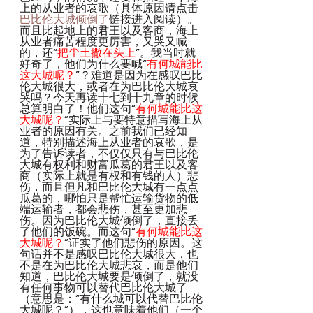
上的从业者的哀歌（具体原因请点击
巴比伦大城倾倒了
链接进入阅读）。
而且比起地上的君王以及客商，海上
从业者痛苦程度更厉害，又哭又喊
的，还“
把尘土撒在头上
”。我当时就
好奇了，他们为什么要喊“
有何城能比
这大城呢？
”？难道是因为在感叹巴比
伦大城很大，或者在为巴比伦大城哀
哭吗？今天再读十七到十九章的时候
总算明白了！他们这句“
有何城能比这
大城呢？
”实际上与要特意描写海上从
业者的原因有关。之前我们已经知
道，特别描述海上从业者的哀歌，是
为了告诉读者，不仅仅只有与巴比伦
大城有权利和财富瓜葛的君王以及客
商（实际上就是有权和有钱的人）悲
伤，而且但凡和巴比伦大城有一点点
瓜葛的，哪怕只是帮忙运输货物的低
端运输者，都会悲伤，甚至更加悲
伤。因为巴比伦大城倾倒了，直接丢
了他们的饭碗。而这句“
有何城能比这
大城呢？
”证实了他们悲伤的原因。这
句话并不是感叹巴比伦大城很大，也
不是在为巴比伦大城悲哀，而是他们
知道，巴比伦大城要是倾倒了，就没
有任何事物可以替代巴比伦大城了
（意思是：“有什么城可以代替巴比伦
大城呢？”），这也意味着他们（一个