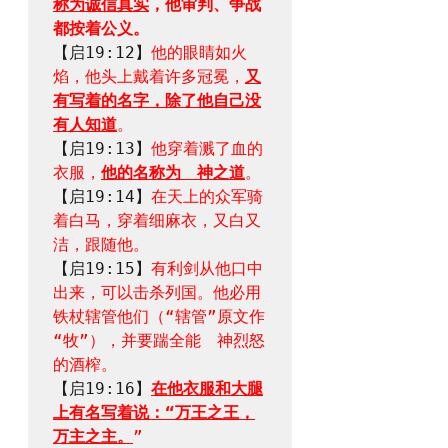
称为诚信真实
，他审判、争战
都按着公义。
【启19:12】
他的眼睛如火
焰，他头上戴着许多冠冕，
又
有写着的名字，除了他自己没
有人知道
。
【启19:13】
他穿着溅了血的
衣服，
他的名称为　神之道
。
【启19:14】
在天上的众军骑
着白马，穿着细麻衣，又白又
洁，跟随他。
【启19:15】
有利剑从他口中
出来，可以击杀列国。他必用
铁杖辖管他们（“辖管”原文作
“牧”），并要踹全能　神烈怒
的酒榨。
【启19:16】
在他衣服和大腿
上有名写着说：“万王之王，
万主之主。
”