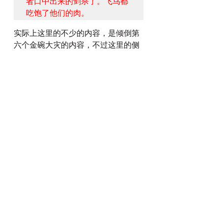
者口中出来的剑杀了。飞鸟都
吃饱了他们的肉。
实际上这里的不少的内容，是倾倒第
六个金碗大灾的内容，不过这里的侧
重点是在 神的羔羊的得胜上。所有的
世人，只要是身下的稗子，不管是什
么身份，都因着基督的得胜，他们的
肉必须被天上的飞鸟所吃。然是”
兽和
地上的君王
“虽然聚集起来”
要与骑白
马的并他的军兵争战
“。可是瞬间"
那
兽被擒拿
"（即敌基督），而迷惑世人
的第二兽的始作俑者”
假先知
“，”
他们
两个就活活地被扔在烧着硫磺的火湖
里
“。可见神是公义的！被迷惑的人被
飞鸟吃，而撒旦在地上的代理敌基督
和假先知是直接”
活活地被扔在烧着硫
磺的火湖里
“，哪怕是有”
其余的
“也不
好过，因为要”
被骑白马者口中出来的