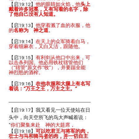
【启19:12】
他的眼睛如火焰，他
头上
戴着许多冠冕，又有写着的名字，除
了他自己没有人知道。
【启19:13】
他穿着溅了血的衣服，他
的
名称为　神之道
。
【启19:14】
在天上的众军骑着白马，
穿着细麻衣，又白又洁，跟随他。
【启19:15】
有利剑从他口中出来，可
以击杀列国。他必用铁杖辖管他们
（“辖管”原文作“牧”），并要踹全能　
神烈怒的酒榨。
【启19:16】
在他衣服和大腿上有名写
着说：“万王之王，万主之主。”
【启19:17】我又看见一位天使站在日
头中，向天空所飞的鸟大声喊着说：
“
你们聚集来赴　神的大筵席，
【启19:18】
可以吃君王与将军的肉，
壮士与马和骑马者的肉，并一切自主