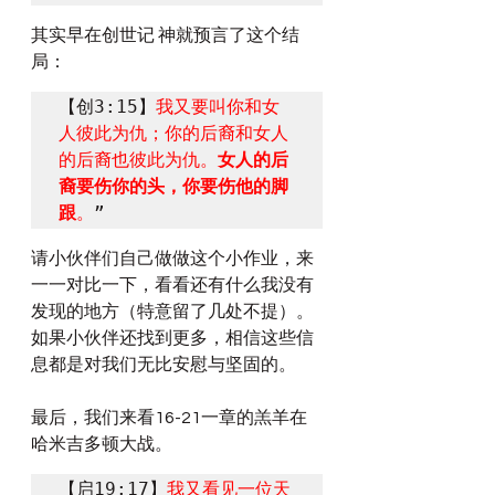
其实早在创世记 神就预言了这个结
局：
【创3:15】
我又要叫你和女
人彼此为仇；你的后裔和女人
的后裔也彼此为仇。
女人的后
裔要伤你的头，你要伤他的脚
跟
。
”
请小伙伴们自己做做这个小作业，来
一一对比一下，看看还有什么我没有
发现的地方（特意留了几处不提）。
如果小伙伴还找到更多，相信这些信
息都是对我们无比安慰与坚固的。
最后，我们来看16-21一章的羔羊在
哈米吉多顿大战。
【启19:17】
我又看见一位天