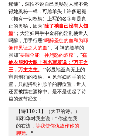
秘哉“，深怕不说自己奥秘别人就不觉
得她奥秘一样，可羔羊头上许多冠冕
（拥有一切权柄）上写的名字却是真
正的奥秘，因为”
除了祂自己没有人知
道
“；大淫妇用手中金杯的淫乱使世人
喝醉，用手行恶“
喝醉圣徒的血和为耶
稣作见证之人的血
”，可 神的羔羊的
脚却”
要踹全能　神烈怒的酒榨
“，”
在
他衣服和大腿上有名写着说：“万王之
王，万主之主。
”
“彰显祂至高无上的
审判刑罚的权柄。可见淫妇的手的位
置，只能搭到神羔羊的脚位置，世人
还要被踹在酒榨中。是不是想起了诗
篇的这节经文：
【诗110:1】（大卫的诗。）
耶和华对我主说：“你坐在我
的右边，
等我使你仇敌作你的
脚凳
。”