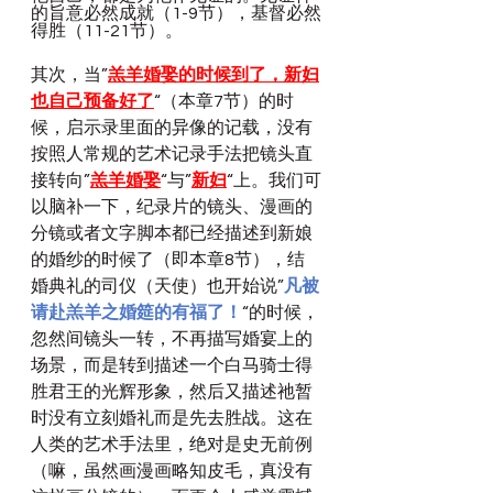
的旨意必然成就（1-9节），基督必然
得胜（11-21节）。
其次，当”
羔羊婚娶的时候到了，新妇
也自己预备好了
“（本章7节）的时
候，启示录里面的异像的记载，没有
按照人常规的艺术记录手法把镜头直
接转向”
羔羊婚娶
“与”
新妇
“上。我们可
以脑补一下，纪录片的镜头、漫画的
分镜或者文字脚本都已经描述到新娘
的婚纱的时候了（即本章8节），结
婚典礼的司仪（天使）也开始说”
凡被
请赴羔羊之婚筵的有福了！
“的时候，
忽然间镜头一转，不再描写婚宴上的
场景，而是转到描述一个白马骑士得
胜君王的光辉形象，然后又描述祂暂
时没有立刻婚礼而是先去胜战。这在
人类的艺术手法里，绝对是史无前例
（嘛，虽然画漫画略知皮毛，真没有