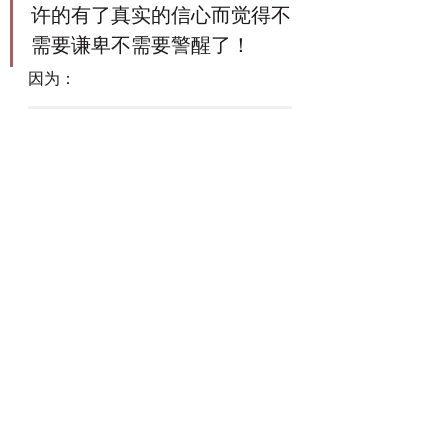
许的有了真实的信心而觉得不
需要谦卑不需要警醒了！
因为：
【林前4:7】
使你与人不同的
是谁呢？你有什么不是领受的
呢？若是领受的，为何自夸，
仿佛不是领受的呢？
离开了赐恩典的源头的“众光之父”祂
自己（雅各书一17-18），我们自以
为有的稳固的信心也会变得毫无价
值，成为虚空的虚空！因为我们实际
是没有的，祂必取走。那是因为祂“阻
挡骄傲的人，赐恩给谦卑的人”（雅死
6）。
再者：