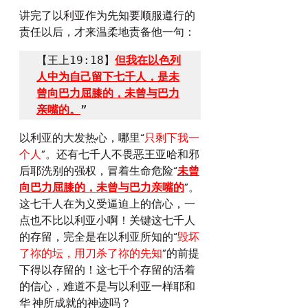
讲完了以利亚作为先知要顺服遵行的
责任以后，才来温柔地责备他一句：
【王上19:18】
但我在以色列
人中为自己留下七千人，是未
曾向巴力屈膝的，未曾与巴力
亲嘴的。
”
以利亚的大发热心，哪里“
只剩下我一
个人
”。还有七千人不畏恶王亚哈和邪
后耶洗别的强权，冒着生命危险“
未曾
向巴力屈膝的，未曾与巴力亲嘴的
”。
这七千人在为义受逼迫上的信心，一
点也不比以利亚小啊！关键这七千人
的存留，完全是在以利亚所知的“
毁坏
了祢的坛，用刀杀了祢的先知
”的前提
下得以存留的！这七千个存留的活着
的信心，难道不是与以利亚一样耶和
华 神所成就的神迹吗？