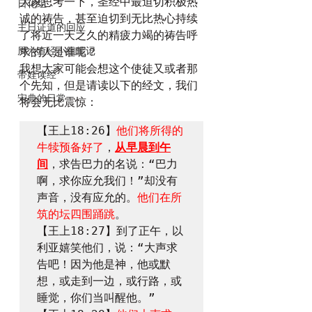
大家思考一下，圣经中最迫切积极热
日化组
诚的祷告，甚至迫切到无比热心持续
主日证道的回应
了将近一天之久的精疲力竭的祷告呼
周六查经小组笔记
求的人是谁呢？
我想大家可能会想这个使徒又或者那
带娃读经
个先知，但是请读以下的经文，我们
宋典的日常
将会无比震惊：
【王上18:26】
他们将所得的
牛犊预备好了
，
从早晨到午
间
，求告巴力的名说：“巴力
啊，求你应允我们！”却没有
声音，没有应允的。
他们在所
筑的坛四围踊跳
。

【王上18:27】到了正午，以
利亚嬉笑他们，说：“大声求
告吧！因为他是神，他或默
想，或走到一边，或行路，或
睡觉，你们当叫醒他。”
