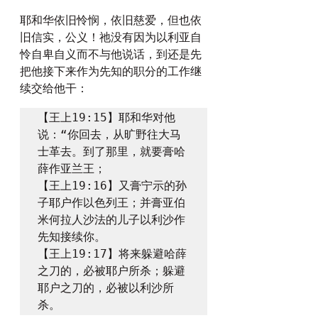
耶和华依旧怜悯，依旧慈爱，但也依
旧信实，公义！祂没有因为以利亚自
怜自卑自义而不与他说话，到还是先
把他接下来作为先知的职分的工作继
续交给他干：
【王上19:15】耶和华对他
说：“你回去，从旷野往大马
士革去。到了那里，就要膏哈
薛作亚兰王；

【王上19:16】又膏宁示的孙
子耶户作以色列王；并膏亚伯
米何拉人沙法的儿子以利沙作
先知接续你。

【王上19:17】将来躲避哈薛
之刀的，必被耶户所杀；躲避
耶户之刀的，必被以利沙所
杀。