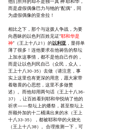
他们所拜的却不是独一真 神 耶和华，
而是虚假偶像巴力与牠的“配偶”，同
为虚假偶像的亚舍拉！
相比之下，那个与这拨人争战，为要
向愚昧的以色列百姓见证“
耶和华是 
神
”（王上十八21）的
以利亚
，显得单
薄了很多！连他要求在他祷告的祭坛
上加水这事情，都不是他自己作的，
而是让以色列民自己（众民，众人，
王上十八30-35）去做（请注意，事
实上这里也有更深的用意，愿大家带
着敬畏的心思想，这里不多做赘
述）。而他却用两句话（王上十八36-
37），让百姓看到耶和华悦纳了他的
祈求——祭坛上的燔祭，甚至祭坛上
所额外加的十二桶满出来的水（王上
十八33-35），都被耶和华的火烧光
（王上十八38）。合理推测一下，可