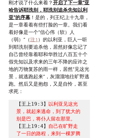
刚才说了什么来着？
开启了下一章“亚
哈告诉耶洗别，耶洗别追杀先知以利
亚”的序幕
！是的，列王纪上十九章，
是一章看着有些打脸的一章。我们看
着好像是一个“信心伟（软）人
（弱）”（
注1
）的以利亚，巨人一听
到耶洗别要追杀他，居然好像忘记了
自己曾经靠着耶和华胜过八百五十个
假先知以及求来的三年不降的应许之
地的万物复苏的雨一样，居然“见这光
景，就逃跑起来”，灰溜溜地往旷野逃
跑。然后又是抱怨，又是自怜，甚至
求死：
【王上19:3】
以利亚见这光
景，就起来逃命，到了犹大的
别是巴，将仆人留在那里。
【王上19:4】
自己在旷野走
了一日的路程，来到一棵罗腾