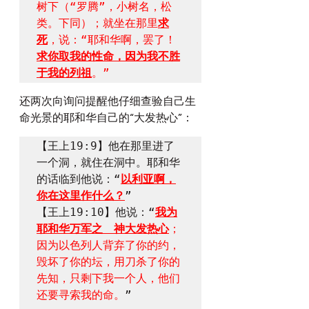
树下（“罗腾”，小树名，松
类。下同）；就坐在那里
求
死
，说：“耶和华啊，罢了！
求你取我的性命，因为我不胜
于我的列祖
。”
还两次向询问提醒他仔细查验自己生
命光景的耶和华自己的“大发热心”：
【王上19:9】他在那里进了
一个洞，就住在洞中。耶和华
的话临到他说：“
以利亚啊，
你在这里作什么？
”

【王上19:10】他说：“
我为
耶和华万军之　神大发热心
；
因为以色列人背弃了你的约，
毁坏了你的坛，用刀杀了你的
先知，只剩下我一个人，他们
还要寻索我的命。
”
