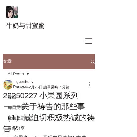
牛奶与甜蜜蜜
文章
All Posts
guo shelly
All Posts
2025年2月28日
讀畢需時 7 分鐘
20250227 小果园系列
漫画
——关于祷告的那些事
每日灵修
（1）最迫切积极热诚的祷
漫画更新进度
告？
灵修分享