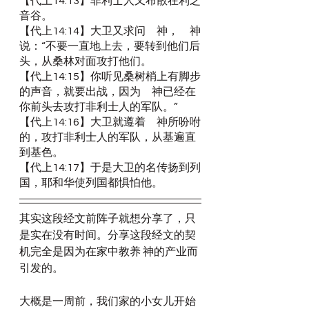
【代上14:13】非利士人又布散在利乏
音谷。
【代上14:14】大卫又求问　神，　神
说：“不要一直地上去，要转到他们后
头，从桑林对面攻打他们。
【代上14:15】你听见桑树梢上有脚步
的声音，就要出战，因为　神已经在
你前头去攻打非利士人的军队。”
【代上14:16】大卫就遵着　神所吩咐
的，攻打非利士人的军队，从基遍直
到基色。
【代上14:17】于是大卫的名传扬到列
国，耶和华使列国都惧怕他。
其实这段经文前阵子就想分享了，只
是实在没有时间。分享这段经文的契
机完全是因为在家中教养 神的产业而
引发的。
大概是一周前，我们家的小女儿开始