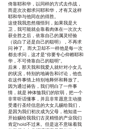
倚靠耶和华，以同样的方式去作战，
而是次次都求问耶和华，才有又这样
耶和华与他同在的得胜。
这使我我忽然领悟到，如果我是大
卫，我可能就会靠着肉体在一次次大
获全胜之后，依靠自己的属灵经验
（说白了还是自己的聪明），不再求
问 神了。而大卫却不一样他是每一次
都去求问，这才是“你要专心仰赖耶和
华，不可倚靠自己的聪明”。
后来，那天我和我爱人就针对小女儿
的状况，特别的地祷告和讨论，他也
在这件事情上特别地释怀和释放了。
因为通过祷告，我们明白了一件事
情，就是 神体恤我们的软弱，把一个
非常听话懂事，并且非常愿意主动接
受遵行圣经信息的大女儿赐给我们，
是因为我们初次成为父母，祂知道一
开始赐给我我们古灵精怪的产业我们
肯定hold不过来。但是这不意味着我