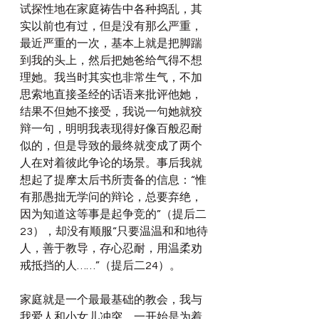
试探性地在家庭祷告中各种捣乱，其
实以前也有过，但是没有那么严重，
最近严重的一次，基本上就是把脚踹
到我的头上，然后把她爸给气得不想
理她。我当时其实也非常生气，不加
思索地直接圣经的话语来批评他她，
结果不但她不接受，我说一句她就狡
辩一句，明明我表现得好像百般忍耐
似的，但是导致的最终就变成了两个
人在对着彼此争论的场景。事后我就
想起了提摩太后书所责备的信息：“惟
有那愚拙无学问的辩论，总要弃绝，
因为知道这等事是起争竞的”（提后二
23），却没有顺服“只要温温和和地待
人，善于教导，存心忍耐，用温柔劝
戒抵挡的人……”（提后二24）。
家庭就是一个最最基础的教会，我与
我爱人和小女儿冲突，一开始是为着