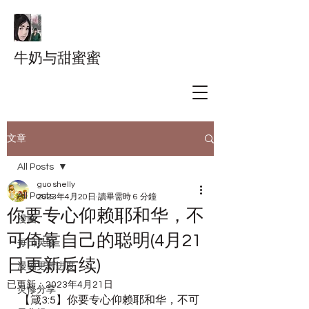
牛奶与甜蜜蜜
文章
All Posts
guo shelly
All Posts
2023年4月20日
讀畢需時 6 分鐘
你要专心仰赖耶和华，不
漫画
可倚靠自己的聪明(4月21
每日灵修
日更新后续)
漫画更新进度
已更新：
2023年4月21日
灵修分享
【箴3:5】你要专心仰赖耶和华，不可