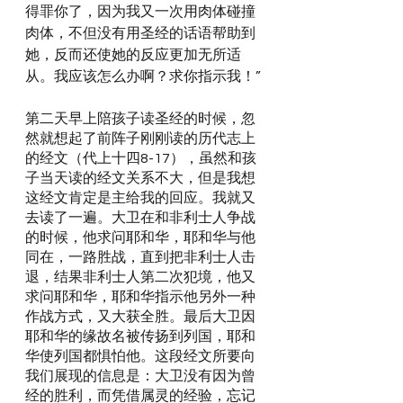
得罪你了，因为我又一次用肉体碰撞
肉体，不但没有用圣经的话语帮助到
她，反而还使她的反应更加无所适
从。我应该怎么办啊？求你指示我！”
第二天早上陪孩子读圣经的时候，忽
然就想起了前阵子刚刚读的历代志上
的经文（代上十四8-17），虽然和孩
子当天读的经文关系不大，但是我想
这经文肯定是主给我的回应。我就又
去读了一遍。大卫在和非利士人争战
的时候，他求问耶和华，耶和华与他
同在，一路胜战，直到把非利士人击
退，结果非利士人第二次犯境，他又
求问耶和华，耶和华指示他另外一种
作战方式，又大获全胜。最后大卫因
耶和华的缘故名被传扬到列国，耶和
华使列国都惧怕他。这段经文所要向
我们展现的信息是：大卫没有因为曾
经的胜利，而凭借属灵的经验，忘记