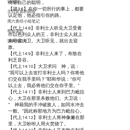
日化组
倚靠自己的聪明，
【箴3:6】在你一切所行的事上，都要
主日证道的回应
认定他，他必指引你的路。
周六查经小组笔记
【代上14:8】非利士人听见大卫受膏
带娃读经
作以色列众人的王，非利士众人就上
来寻索大卫。大卫听见，就出去迎
宋典的日常
敌。
【代上14:9】非利士人来了，布散在
利乏音谷。
【代上14:10】大卫求问　神，说：
“我可以上去攻打非利士人吗？你将他
们交在我手里吗？”耶和华说：“你可
以上去，我必将他们交在你手里。”
【代上14:11】非利士人来到巴力毗拉
心，大卫在那里杀败他们。大卫说：
“　神藉我的手冲破敌人，如同水冲去
一般。”因此称那地方为巴力毗拉心。
【代上14:12】非利士人将神像撇在那
里，大卫吩咐人用火焚烧了。