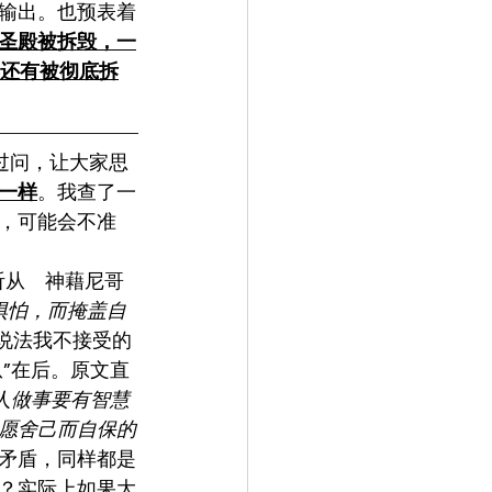
输出。也预表着
圣殿被拆毁，一
年还有被彻底拆
过问，让大家思
一样
。我查了一
，可能会不准
听从　神藉尼哥
惧怕，而掩盖自
说法我不接受的
从”在后。原文直
人做事要有智慧
愿舍己而自保的
矛盾，同样都是
？实际上如果大