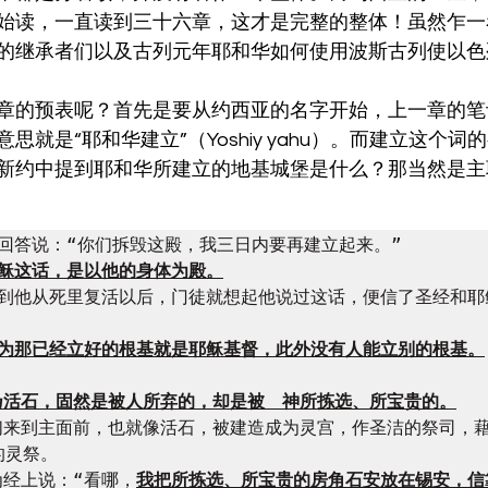
始读，一直读到三十六章，这才是完整的整体！虽然乍一
的继承者们以及古列元年耶和华如何使用波斯古列使以色
章的预表呢？首先是要从约西亚的名字开始，上一章的笔
思就是“耶和华建立”（Yoshiy yahu）。而建立这个词
新约中提到耶和华所建立的地基城堡是什么？那当然是主
稣回答说：“你们拆毁这殿，我三日内要再建立起来。”

以到他从死里复活以后，门徒就想起他说过这话，便信了圣经和耶
为那已经立好的根基就是耶稣基督，此外没有人能立别的根基。
你们来到主面前，也就像活石，被建造成为灵宫，作圣洁的祭司，
灵祭。

为经上说：“看哪，
我把所拣选、所宝贵的房角石安放在锡安，信