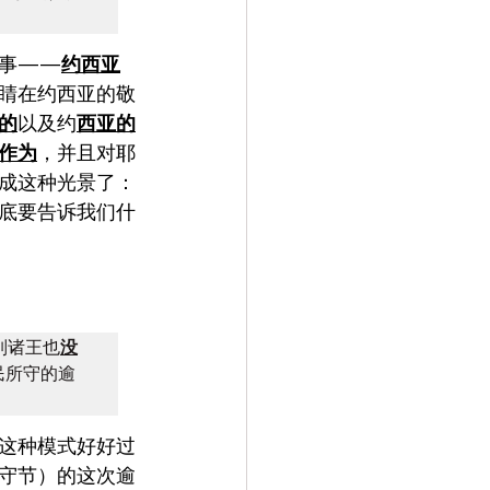
件事——
约西亚
睛在约西亚的敬
的
以及约
西亚的
作为
，并且对耶
成这种光景了：
底要告诉我们什
列诸王也
没
民所守的逾
这种模式好好过
守节）的这次逾