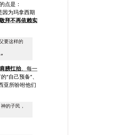
的点是：
是因为玛拿西期
敬拜不再依赖实
父要这样的
”
肩膀扛抬
。每一
节的“自己预备”、
西亚所吩咐他们
　神的子民，