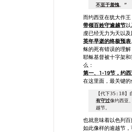
不至于羞愧
。”
而约西亚在犹大作王
带领百姓守逾越节
以
虔已经无力为天以及
英年早逝的终极预表
稣的死有错误的理解
耶稣基督被十字架和
么：
第一、1-19节，约
在这里面，最关键的
【代下35:18
有守过
像约西亚
越节。
也就意味着以色列百
如此像样的逾越节，