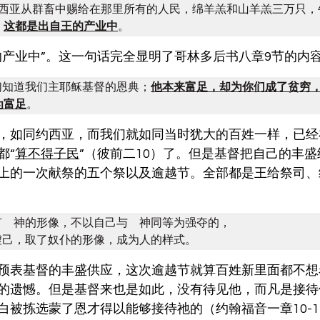
】约西亚从群畜中赐给在那里所有的人民，绵羊羔和山羊羔三万只，
。
这都是出自王的产业中
。
的产业中”。这一句话完全显明了哥林多后书八章9节的内
们知道我们主耶稣基督的恩典；
他本来富足，却为你们成了贫穷
为富足
。
，如同约西亚，而我们就如同当时犹大的百姓一样，已经
都“
算不得子民
”（彼前二10）了。但是基督把自己的丰
上的一次献祭的五个祭以及逾越节。全部都是王给祭司、
有　神的形像，不以自己与　神同等为强夺的，

虚己，取了奴仆的形像，成为人的样式。
预表基督的丰盛供应，这次逾越节就算百姓新里面都不想
的遗憾。但是基督来也是如此，没有待见他，而凡是接待
白被拣选蒙了恩才得以能够接待祂的（约翰福音一章10-1