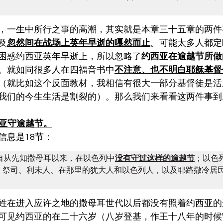
，一生中所行之事的高潮，其实就是本章三十五章的两
及
忽然间在战场上英年早逝的嘎然而止
。可能太多人都定
困惑约西亚英年早逝上，所以忽略了
约西亚在逾越节所做
。就如同很多人在四福音书中
不注意、也不明白耶稣基督
（就比如这个反面教材，我相信有很大一部分基督徒是活
我们的今生生活是割裂的）。那么我们来看看这两件事到
西亚守逾越节。
信息是18节：
】自从先知撒母耳以来，在以色列中
没有守过这样的逾越节
；以色
、祭司、利未人、在那里的犹大人和以色列人，以及耶路撒冷居
姓在进入应许之地的撒母耳世代以后都没有照着约西亚的
可见约西亚的在二十六岁（八岁登基，作王十八年的时候