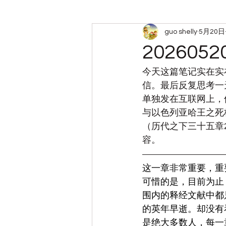
guo shelly
5月20日
周六查经小组笔记
带娃
20260
今天这篇笔记实在实
信。最后反复思考一
单独发在互联网上，
与以色列亚哈王之死
（历代之下三十五章
容。
这一章非常重要，重
可惜的是，目前为止
围内的释经文献中都
的英年早逝。却没有
是绝大多数人，每一