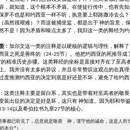
容，就知道，这个根本不矛盾。在使徒行传中，也有先知
保罗不也是和约西亚一样不听，执意要上耶路撒冷去么？
（虽然很艰难）？而这被捕坐监，都是出于 神的旨意，
然不是！因为矛盾和噪点太多了，我归这一类的释经为约
类
：加尔文这一类的注释是以硬核的逻辑与理性，解释了
西亚之死是善终的（24-25节）。他把约西亚的死推导成了
”的精准历史步骤。这类释经的坐标是直接对齐在了至高
上。我并没有太多的异议，并且非常赞叹这观点的在真理
过度推测约西亚的决定到底是好还是不坏，避免了给约西
：这类注释主要是留白系，其实也是带着对至高者的敬畏
变装出征的决定是好是坏，这只有 神知道。因为耶和华
3-14以及希伯拉书九章27节的核心。
这些事都已听见了，总意就是敬畏　神，谨守他的诫命，这是人所
的本分”）。
