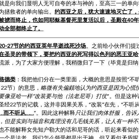
就是向我们显明人无可自夸的本与神的，至高三一的单向
为拯救者的单向输出。
约西亚之后，犹大速速地灭亡了，
被掳而终止，也如同耶稣基督死里复活以后，圣殿在40
动全部都终止了。
0-27节的约西亚英年早逝战死沙场
。之前给小伙伴们提
在圣灵的带领下，要把约西亚的死写得以色列的恶王亚哈
流派，为了大家方便理解，我稍微归了一下（毕竟是归纳
路德类
：我把他们分在一类里面，大概的意思是按照“不
（22节）的意思，
略微有失偏颇地认为约西亚是因为心慌
要像亚哈一样“改装要与他（法老尼哥）打仗
”。但是这种
圣经22节的记载，这并非因果关系，“改装”在先，“不听
…而不听从……
”。因此这种解释
只让我们肉体舒服，告诉
，但是实则与福音和真理没有几毛钱关系，让人有一种不
也不能解释女先知户勒大的话和尼哥的话，听起来看似的
一个是法老，我们怎么领受都是出于神，但又看似矛盾呢