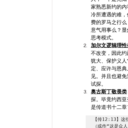
家熟悉新约的内
冷所遭遇的难，
费的罗马之行么
意气用事么？显
思考模式。
加尔文逻辑理性
不改变，因此约
犹大、保护义人
定、应许与恩典
见。并且也避免
试探。
奥古斯丁敬畏类
探。毕竟约西亚
是传道书十二章1
【传12:13】
（或作“这是众人