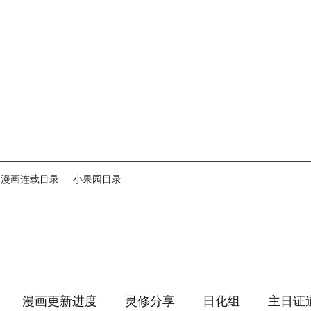
音漫画连载目录
小果园目录
漫画更新进度
灵修分享
日化组
主日证