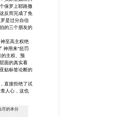
个保罗上耶路撒
这反而完成了免
保罗是过分自信
伯的三个朋友的
 神至高主权绝
 神用来“惩罚
者的主权、预
层面的真实看
亚贴标签论断的
，直接拒绝了试
鉴查人心，这也
当尽的本分