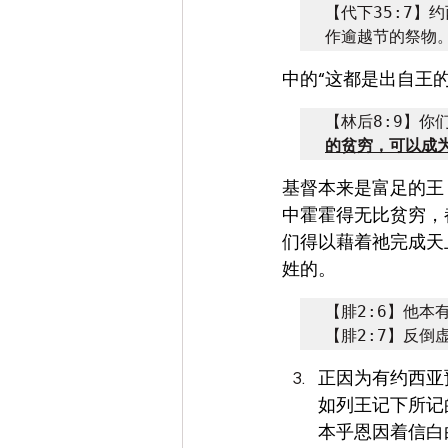
【代下35:7
作逾越节的祭物
中的“这都是出自王
【林后8:9】你
的贫穷，可以成
基督本来是富足的王
中霍霍得无比贫穷，
们得以藉着祂完成天
姓的。
【腓2:6】他本
【腓2:7】反倒
正因为有约西亚
如列王记下所记
本乎恩因着信白