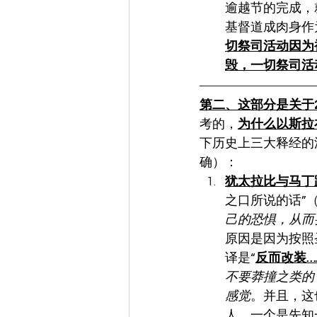
逾越节的完成，
基督道成肉身作
切祭司活动因为
毁，一切祭司活
第二、这部分是关于2
考的，
为什么以斯拉
下历史上三大释经的
确）：
犹太拉比与马丁
之口所说的话”
己的恐惧，从而
原因是因为按照
译是“
反而改装…
不要莽撞之类的
感觉
。并且，这
人，一个是先知