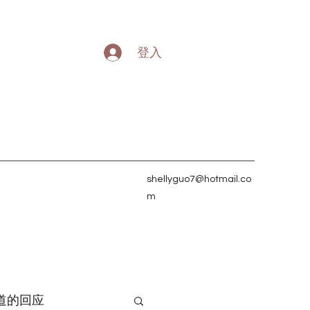
登入
shellyguo7@hotmail.co
m
道的回应