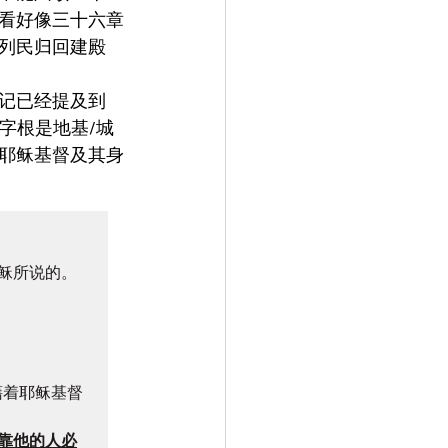
看好像三十六章
列民归回建殿
记已经提及到
的字根是地基/城
耶稣基督及其身
稣所说的。

藉着耶稣基督
靠他的人必