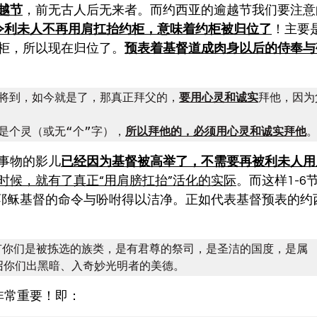
越节
，前无古人后无来者。而约西亚的逾越节我们要注意
令利未人不再用肩扛抬约柜，意味着约柜被归位了
！主要
柜，所以现在归位了。
预表着基督道成肉身以后的侍奉与
候将到，如今就是了，那真正拜父的，
要用心灵和诚实
拜他，因为
神是个灵（或无“个”字），
所以拜他的，必须用心灵和诚实拜他
。
事物的影儿
已经因为基督被高举了，不需要再被利未人用
时候，就有了真正“用肩膀扛抬”活化的实际
。而这样1-6
主耶稣基督的命令与吩咐得以洁净。正如代表基督预表的约
惟有你们是被拣选的族类，是有君尊的祭司，是圣洁的国度，是属
召你们出黑暗、入奇妙光明者的美德。
非常重要！即：