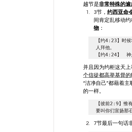
越节是
非常特殊的逾
3节，
约西亚命
间肯定乱移动约
物
：
【约4:23】时
人拜他。

【约4:24】　
并且因为约柜这天上
个信徒都高举基督的
“洁净自己”都藉着
的一样。
【彼前2:9】
要叫你们宣扬那
7节最后一句话