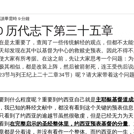
讀畢需時 9 分鐘
读经
宋典的日常
520 历代志下第三十五章
在是太重要了，查阅了一些传统解经的观点，但都不太能
天却发现在其中以基督为中心的救赎史预表。因此不得不
使大家有所考据。在这之前，先让大家思考一个问题：为
极其相似，都是改装上阵，然后被箭射死，连王受伤后说
23节与列王纪上二十二章34节）呢？请大家带着这个问
要到什么程度呢？重要到约西亚自己就是
主耶稣基督道成
，我已知的释经文献中，都没有看到这个关键的预表信息
只看到了约西亚的逾越节虽然很敬虔，但是已经无力为天
看到
在完整启示的圣经整体里，约西亚预表基督的分量
。
章都是分着读，并没有看作一个整体。而约西亚的一生，