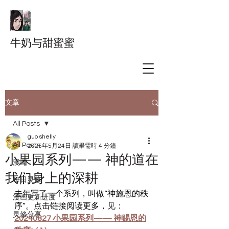
牛奶与甜蜜蜜
文章
All Posts
guo shelly
All Posts
2025年5月24日
讀畢需時 4 分鐘
小果园系列—— 神的道在
漫画
我们身上的深耕
每日灵修
去年写了一个系列，叫做“神施恩的秩
漫画更新进度
序”。点击链接阅读更多，
见：
灵修分享
20240827 小果园系列—— 神赐恩的