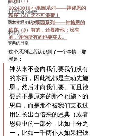
秩序
（1）
日化组
20240818 小果园系列——神赐恩的
主日证道的回应
秩序（2）之不可浪费！
周六查经小组笔记
20241112小果园系列——神施恩的
秩序（3）有的，还要给他；没有
带娃读经
的，连他所有的也要夺去。
宋典的日常
这个系列让我认识到了一个事情，那
就是： 
神从来不会向我们要我们没有
的东西，因此祂都是主动先施
恩，然后才向我们要。而且祂
要的不是原来的那个祂施下的
恩典，而是那个被我们支取过
用过长出百倍来的恩典（或者
恩典中的一部分，比如十分之
一，比如一千两仆人如果把钱