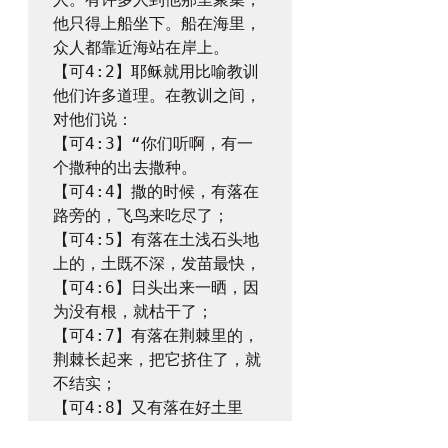
他只得上船坐下。船在海里，
众人都靠近海站在岸上。

【可4:2】耶稣就用比喻教训
他们许多道理。在教训之间，
对他们说：

【可4:3】“你们听啊，有一
个撒种的出去撒种。

【可4:4】撒的时候，有落在
路旁的，飞鸟来吃尽了；

【可4:5】有落在土浅石头地
上的，土既不深，发苗最快，

【可4:6】日头出来一晒，因
为没有根，就枯干了；

【可4:7】有落在荆棘里的，
荆棘长起来，把它挤住了，就
不结实；

【可4:8】又有落在好土里
的，就发生长大，结实有三十