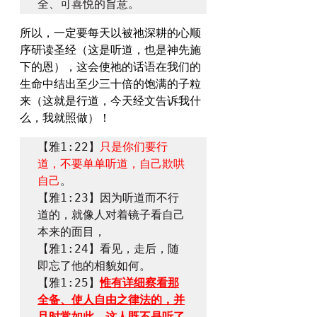
全、可喜悦的旨意。
​所以，一定要每天以被祂深耕的心顺
序研读圣经（这是听道，也是神先施
下的恩），这会使祂的话语在我们的
生命中结出至少三十倍的饱满的子粒
来（这就是行道，今天经文告诉我什
么，我就照做）！
【雅1:22】
只是你们要行
道，不要单单听道，自己欺哄
自己
。

【雅1:23】因为听道而不行
道的，就像人对着镜子看自己
本来的面目，

【雅1:24】看见，走后，随
即忘了他的相貌如何。

【雅1:25】
惟有详细察看那
全备、使人自由之律法的，并
且时常如此，这人既不是听了