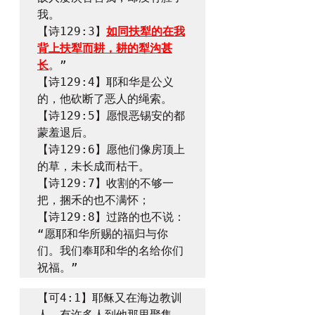
我。

【诗129:3】
如同扶犁的在我
背上扶犁而耕，耕的犁沟甚
长
。”

【诗129:4】耶和华是公义
的，他砍断了恶人的绳索。

【诗129:5】愿恨恶锡安的都
蒙羞退后。

【诗129:6】愿他们像房顶上
的草，未长成而枯干。

【诗129:7】收割的不够一
把，捆禾的也不满怀；

【诗129:8】过路的也不说：
“愿耶和华所赐的福归与你
们。我们奉耶和华的名给你们
祝福。”
【可4:1】耶稣又在海边教训
人。有许多人到他那里聚集，