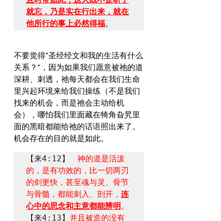
就忘，乃是实在行出来，就在
他所行的事上必然得福
。
​不要觉得”圣经经文和我的生活有什么
关系？“，因为如果我们愿意被祂的道
深耕、刺透，祂每天都会在我们生命
里兴起环境来给我们操练（不是我们
找来的机会，而是祂会主动给机
会），哪怕我们里面藏在犄角旮旯里
面的黑暗都能给祂的话语照出来了。
机会存在的目的就是如此。
【来4:12】　
神的道是活泼
的，是有功效的，比一切两刃
的剑更快，甚至魂与灵、骨节
与骨髓，都能刺入、剖开，
连
心中的思念和主意都能辨明
。
【来4:13】
并且被造的没有