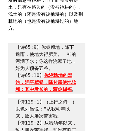
及时愿意被祂耕，心里面就没有好
土，只有在路边的（没被祂耕的）、
浅土的（还是没有被祂耕的）以及荆
棘地的（也是没有被祂耕过的）地
方。
【诗65:9】你眷顾地，降下
透雨，使地大得肥美。　神的
河满了水；你这样浇灌了地，
好为人预备五谷。

【诗65:10】
你浇透地的犁
沟，润平犁脊，降甘霖使地软
和；其中发长的，蒙你赐福
。
【诗129:1】（上行之诗。）
以色列当说：“从我幼年以
来，敌人屡次苦害我。

【诗129:2】从我幼年以来，
敌人屡次苦害我，却没有胜了