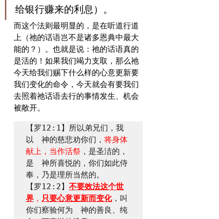
给银行赚来的利息）。
​而这个法则最明显的，是在听道行道
上（祂的话语岂不是诸多恩典中最大
能的？）。也就是说：祂的话语真的
是活的！如果我们竭力支取，那么祂
今天给我们赐下什么样的心意更新要
我们变化的命令，今天就会有要我们
去照着祂话语去行的事情发生、机会
被敞开。
【罗12:1】所以弟兄们，我
以　神的慈悲劝你们，
将身体
献上，当作活祭
，是圣洁的，
是　神所喜悦的，你们如此侍
奉，乃是理所当然的。

【罗12:2】
不要效法这个世
界
，
只要心意更新而变化
，叫
你们察验何为　神的善良、纯