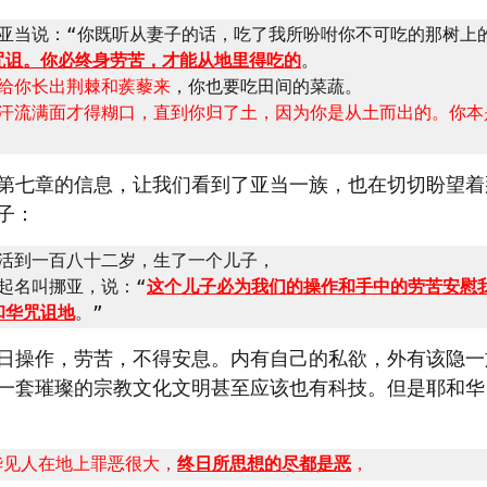
对亚当说：“你既听从妻子的话，吃了我所吩咐你不可吃的那树上
咒诅。你必终身劳苦，才能从地里得吃的
。

给你长出荆棘和蒺藜来
，你也要吃田间的菜蔬。

汗流满面才得糊口，直到你归了土，因为你是从土而出的。你本
第七章的信息，让我们看到了亚当一族，也在切切盼望着
子：
麦活到一百八十二岁，生了一个儿子，

他起名叫挪亚，说：“
这个儿子必为我们的操作和手中的劳苦安慰
和华咒诅地
。”
日操作，劳苦，不得安息。内有自己的私欲，外有该隐一
一套璀璨的宗教文化文明甚至应该也有科技。但是耶和华
华见人在地上罪恶很大，
终日所思想的尽都是恶
，