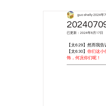
guo shelly
2024年
周六查经小组笔记
带娃
20240
已更新：
2024年8月17日
【太6:29】然而我
【太6:30】
你们这小
饰，何况你们呢！