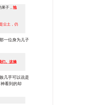
的果子，
地
是尘土，仍
那一位身为儿子
我们。这操
族几乎可以说是
 神看到的却