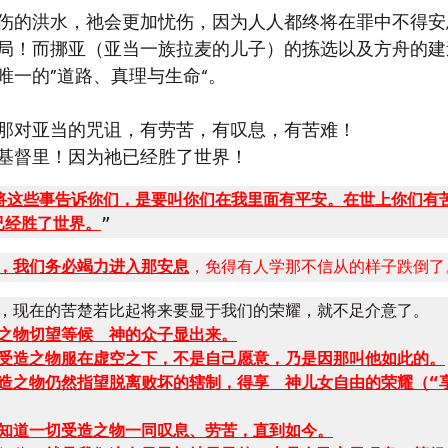
伤的洪水，祂会更加忧伤，因为人人都终将在罪中不得安
局！而挪亚（亚当一族拉麦的儿子）的拣选以及方舟的建
的唯一的”道路、真理与生命“。
那对亚当的咒诅，有劳苦，有叹息，有苦难！
基督里！因为祂已经胜了世界！
将这些事告诉你们，是要叫你们在我里面有平安。在世上你们有
已经胜了世界。
”
，我们务必竭力进入那安息
，免得有人学那不信从的样子跌倒了
想，现在的苦楚若比起将来要显于我们的荣耀，就不足介意了。

之物切望等候　神的众子显出来。
受造之物服在虚空之下，不是自己愿意，乃是因那叫他如此的。
造之物仍然指望脱离败坏的辖制，得享　神儿女自由的荣耀（“
知道一切受造之物一同叹息、劳苦，直到如今。