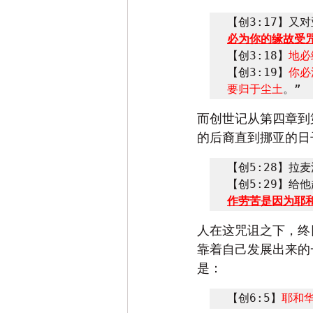
【创3:17】又
必为你的缘故受
【创3:18】
地必
【创3:19】
你必
要归于尘土
。”
而创世记从第四章到
的后裔直到挪亚的日
【创5:28】拉
【创5:29】给
作劳苦是因为耶
人在这咒诅之下，终
靠着自己发展出来的
是：
【创6:5】
耶和