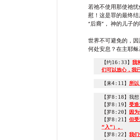
若祂不使用那使祂忧
慰！这是罪的最终结
“后裔”， 神的儿子
世界不可避免的，因
何处安息？在主耶稣
【约16:33】
我
们可以放心，我
【来4:11】
所以
【罗8:18】我
【罗8:19】
受造
【罗8:20】
因为
【罗8:21】
但受
“入”）。
【罗8:22】
我们