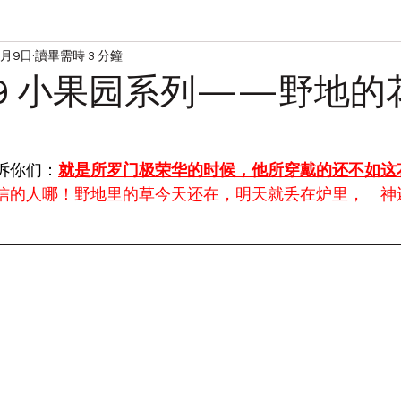
7月9日
讀畢需時 3 分鐘
读经
宋典的日常
709 小果园系列——野地的
告诉你们：
就是所罗门极荣华的时候，他所穿戴的还不如这
信的人哪！野地里的草今天还在，明天就丢在炉里，　神