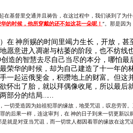
起在基督里交通并且祷告，在这过程中，我们谈到了为什
荣华的时候，他所穿戴的还不如这花一朵呢！
”。那是因为
）在 神所赐的时间里竭力生长，开放，甚
地愿意进入凋谢与枯萎的阶段，也不纺线
神创造的智慧去尽自己当尽的本分，哪怕最
最荣华的时候，却为自己建造了十一年的
手一起运俄斐金，积攒地上的财富。但这并
欲怀出了胎，就以拜偶像收尾，所以最后
两部分的结局……
，一切受造因为始祖犯罪的缘故，地受咒诅，叹息劳苦。
犯罪的后果一样，连这审判，在 神的日子到来一切更新以
那是就是对亚当咒诅，而一切世人都因着罪的缘故在这咒