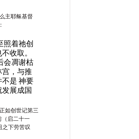
么主耶稣基督
：
至照着祂创
也不收取。
后会凋谢枯
林宫，与推
不是 神要
就发展成国
正如创世记第三
前（启二十一
诅之下劳苦叹