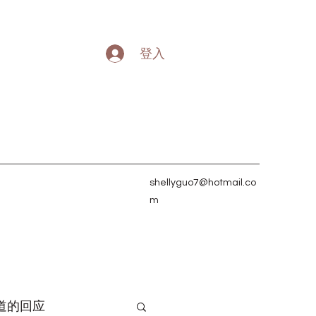
登入
shellyguo7@hotmail.co
m
道的回应