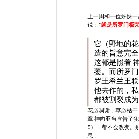
上一周和一位姊妹一
说：“
就是所罗门极
它（野地的花
造的旨意完全
这都是照着 
萎。而所罗门
罗王希兰王联
他去作的，私
都被割裂成为
花必凋谢，草必枯干
章 神向亚当宣告了
5），都不会改变。
息：