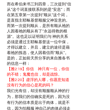
而在希伯来书三到四章，三次提到“信
从”这个词直接联系到的是“安息”；而
在第五章第一次提到“顺从”这个词，
是直指主耶稣基督顺服父神旨意的。
而第一次提到顺从，是所有顺从祂的
人因着祂的顺从有了“永远得救的根
源”。这也足以证明我们与 神的关系
必须是通过主耶稣基督这一位中保，
才得以建立，并且，建立的途径是藉
着祂的拣选，使人因着信而“顺从”。
是的，正如前天所分享的来自雅各书
的信息一样：
【雅2:19】你信　神只有一位，你信
的不错；鬼魔也信，却是战惊。
【雅2:20】虚浮的人哪，你愿意知道
没有行为的信心是死的吗？
我们光有信，却没有顺服顺从神的行
为，那我们的信确实是死的，因为没
有行为的信本质是出于肉体，就是不
信，因为怕顺服 神自己的肉体必须走