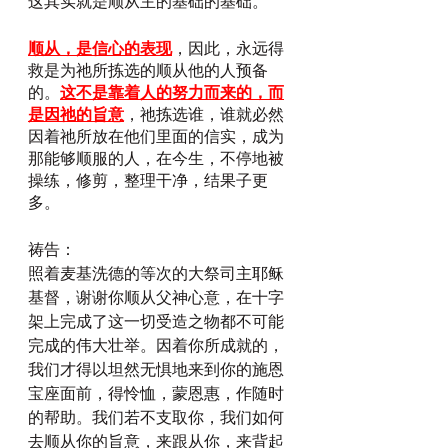
这其实就是顺从主的基础的基础。
顺从，是信心的表现
，因此，永远得
救是为祂所拣选的顺从他的人预备
的。
这不是靠着人的努力而来的，而
是因祂的旨意
，祂拣选谁，谁就必然
因着祂所放在他们里面的信实，成为
那能够顺服的人，在今生，不停地被
操练，修剪，整理干净，结果子更
多。
祷告：
照着麦基洗德的等次的大祭司主耶稣
基督，谢谢你顺从父神心意，在十字
架上完成了这一切受造之物都不可能
完成的伟大壮举。因着你所成就的，
我们才得以坦然无惧地来到你的施恩
宝座面前，得怜恤，蒙恩惠，作随时
的帮助。我们若不支取你，我们如何
去顺从你的旨意，来跟从你，来背起