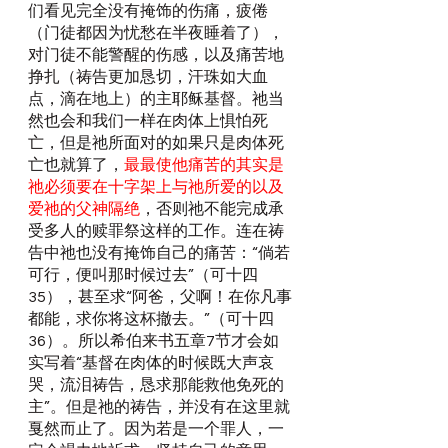
们看见完全没有掩饰的伤痛，疲倦
（门徒都因为忧愁在半夜睡着了），
对门徒不能警醒的伤感，以及痛苦地
挣扎（祷告更加恳切，汗珠如大血
点，滴在地上）的主耶稣基督。祂当
然也会和我们一样在肉体上惧怕死
亡，但是祂所面对的如果只是肉体死
亡也就算了，
最最使他痛苦的其实是
祂必须要在十字架上与祂所爱的以及
爱祂的父神隔绝
，否则祂不能完成承
受多人的赎罪祭这样的工作。连在祷
告中祂也没有掩饰自己的痛苦：“倘若
可行，便叫那时候过去”（可十四
35），甚至求“阿爸，父啊！在你凡事
都能，求你将这杯撤去。”（可十四
36）。所以希伯来书五章7节才会如
实写着“基督在肉体的时候既大声哀
哭，流泪祷告，恳求那能救他免死的
主”。但是祂的祷告，并没有在这里就
戛然而止了。因为若是一个罪人，一