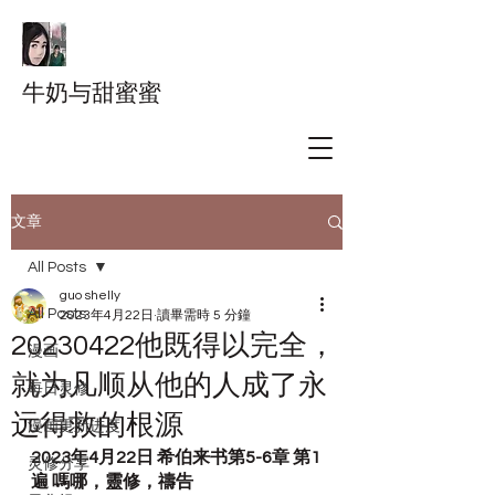
牛奶与甜蜜蜜
文章
All Posts
guo shelly
All Posts
2023年4月22日
讀畢需時 5 分鐘
20230422他既得以完全，
漫画
就为凡顺从他的人成了永
每日灵修
远得救的根源
漫画更新进度
2023年4月22日 希伯来书第5-6章 第1
灵修分享
遍 嗎哪，靈修，禱告