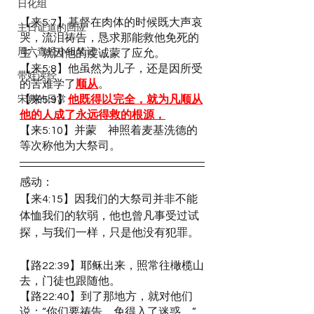
日化组
【来5:7】基督在肉体的时候既大声哀
主日证道的回应
哭，流泪祷告，恳求那能救他免死的
周六查经小组笔记
主，就因他的虔诚蒙了应允。
【来5:8】他虽然为儿子，还是因所受
带娃读经
的苦难学了
顺从
。
【来5:9】
他既得以完全，就为凡顺从
宋典的日常
他的人成了永远得救的根源，
【来5:10】并蒙　神照着麦基洗德的
等次称他为大祭司。
感动：
【来4:15】因我们的大祭司并非不能
体恤我们的软弱，他也曾凡事受过试
探，与我们一样，只是他没有犯罪。
【路22:39】耶稣出来，照常往橄榄山
去，门徒也跟随他。
【路22:40】到了那地方，就对他们
说：“你们要祷告，免得入了迷惑。”