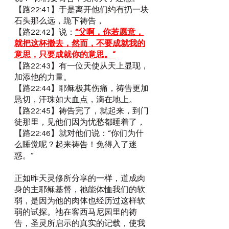
【路22:41】于是离开他们约有扔一块
石头那么远，跪下祷告，
【路22:42】说：
“父啊，你若愿意，
就把这杯撤去，然而，不要成就我的
意思，只要成就你的意思。”
【路22:43】有一位天使从天上显现，
加添他的力量。
【路22:44】耶稣极其伤痛，祷告更加
恳切，汗珠如大血点，滴在地上。
【路22:45】祷告完了，就起来，到门
徒那里，见他们因为忧愁都睡着了，
【路22:46】就对他们说：“你们为什
么睡觉呢？起来祷告！免得入了迷
惑。”
正如昨天灵修所分享的一样，道成肉
身的主耶稣基督，祂能体恤我们的软
弱，是因为他的肉体也经历过这样软
弱的试探。祂在客西马尼园里的祷
告，圣灵所启示的真实的记载，使我