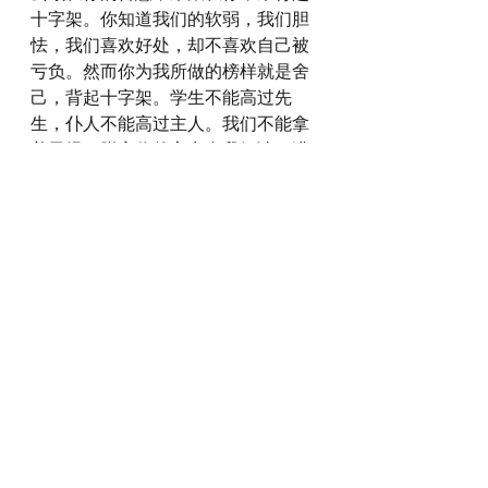
十字架。你知道我们的软弱，我们胆
怯，我们喜欢好处，却不喜欢自己被
亏负。然而你为我所做的榜样就是舍
己，背起十字架。学生不能高过先
生，仆人不能高过主人。我们不能拿
着圣经，脱离你的心意自我解读，满
足自己私欲，好像可以逃避你的管教
和修剪，可以逃避十字架。若是不
然，我们就不能结果子，最后就要被
丢在火里烧掉了。虽然得救也是空空
得救，那是何等可悲啊！你的心意明
明是要我们结果子跟多，我们却不愿
意顺从你，这是何等的冒犯！求你怜
悯！求你怜悯！求你怜悯！我们既是
因父神旨意所拣选的人，你有差派保
惠师圣灵与我们同在，我们就当刚去
壮胆地去信靠，求你加添我们的心力
使我们不再惧怕环境，惧怕人惧怕自