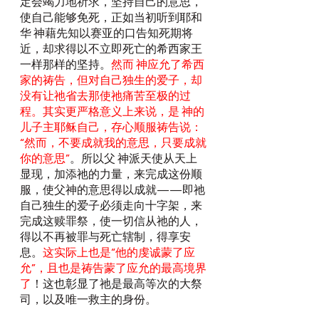
定会竭力地祈求，坚持自己的意思，
使自己能够免死，正如当初听到耶和
华 神藉先知以赛亚的口告知死期将
近，却求得以不立即死亡的希西家王
一样那样的坚持。
然而 神应允了希西
家的祷告，但对自己独生的爱子，却
没有让祂省去那使祂痛苦至极的过
程。其实更严格意义上来说，是 神的
儿子主耶稣自己，存心顺服祷告说：
“然而，不要成就我的意思，只要成就
你的意思”
。所以父 神派天使从天上
显现，加添祂的力量，来完成这份顺
服，使父神的意思得以成就——即祂
自己独生的爱子必须走向十字架，来
完成这赎罪祭，使一切信从祂的人，
得以不再被罪与死亡辖制，得享安
息。
这实际上也是“他的虔诚蒙了应
允”，且也是祷告蒙了应允的最高境界
了
！这也彰显了祂是最高等次的大祭
司，以及唯一救主的身份。