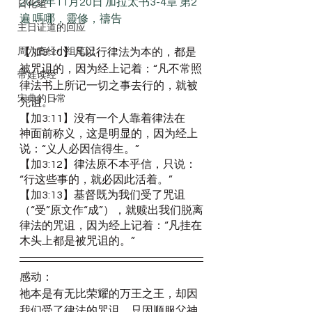
2022年11月20日 加拉太书3-4章 第2
日化组
遍 嗎哪，靈修，禱告
主日证道的回应
周六查经小组笔记
【加3:10】凡以行律法为本的，都是
被咒诅的，因为经上记着：“凡不常照
带娃读经
律法书上所记一切之事去行的，就被
宋典的日常
咒诅。”
【加3:11】没有一个人靠着律法在　
神面前称义，这是明显的，因为经上
说：“义人必因信得生。”
【加3:12】律法原不本乎信，只说：
“行这些事的，就必因此活着。”
【加3:13】基督既为我们受了咒诅
（“受”原文作“成”），就赎出我们脱离
律法的咒诅，因为经上记着：“凡挂在
木头上都是被咒诅的。”
感动：
祂本是有无比荣耀的万王之王，却因
我们受了律法的咒诅，只因顺服父神