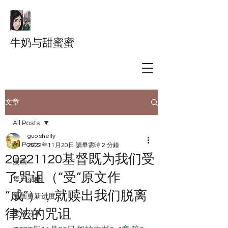
牛奶与甜蜜蜜
文章
All Posts
guo shelly
All Posts
2022年11月20日
讀畢需時 2 分鐘
20221120基督既为我们受
漫画
了咒诅（“受”原文作
每日灵修
“成”），就赎出我们脱离
漫画更新进度
律法的咒诅
灵修分享