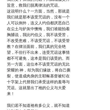
旨意，救我们脱离律法的咒诅。
这说明什么？一方面，当然，那就是
我们就是那本该受咒诅的，没有一个
人可以例外，连义人约伯都厌恶自己
在尘土与炉灰中懊悔，我们谁能拍着
胸脯说，我比约伯义，我不该受苦，
不改受患难，不该受咒诅，不该受管
教？在律法面前，我们真的完全绝
望，不但行不出来，连受咒诅这事情
都不可避免，这本是我们该受的。而
另一方面，这位本不该受咒诅的无比
荣耀的 神，却为我们缘故，将自己撕
裂，使道成肉身的主耶稣基督被钉在
十字架上代替我们承受这样的羞辱与
咒诅。这就显出了祂的公义与大爱
来！
我们若不知道祂有多公义，就不知道