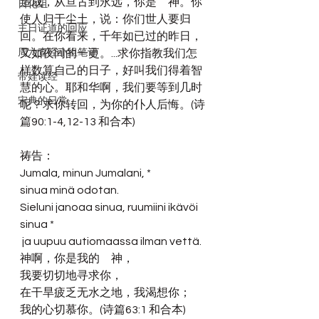
造成，从亘古到永远，你是　神。你
日化组
使人归于尘土，说：你们世人要归
主日证道的回应
回。在你看来，千年如已过的昨日，
周六查经小组笔记
又如夜间的一更。...求你指教我们怎
样数算自己的日子，好叫我们得着智
带娃读经
慧的心。耶和华啊，我们要等到几时
宋典的日常
呢？求你转回，为你的仆人后悔。(诗
篇90:1-4,12-13 和合本)
祷告：
Jumala, minun Jumalani, *
sinua minä odotan.
Sieluni janoaa sinua, ruumiini ikävöi 
sinua *
 ja uupuu autiomaassa ilman vettä.
神啊，你是我的　神，
我要切切地寻求你，
在干旱疲乏无水之地，我渴想你；
我的心切慕你。(诗篇63:1 和合本)