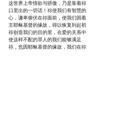
这世界上帝情欲与骄傲，乃是靠着祢
口里出的一切话！祢使我们有智慧的
心，谦卑俯伏在祢面前，使我们因着
主耶稣基督的缘故，得以恢复到起初
祢创造我们的目的里，在爱的关系中
使这样不配的罪人的我们能够满足
祢，也因耶稣基督的缘故，我们在祢
里面得以满足！感谢祢！我们承认祢
的大能！我们承认祢实在使那位行奇
妙事的！愿祢的旨意在我们身上成
就！也求主耶稣基督祢在我们身上得
胜，得胜，再得胜！因祢已经胜了！
奉主基督耶稣的名祷告！阿们！
每日灵修