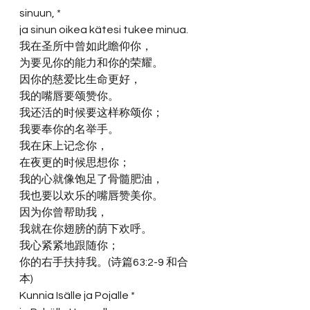
sinuun, *
ja sinun oikea kätesi tukee minua.
我在圣所中曾如此瞻仰你，
为要见你的能力和你的荣耀。
因你的慈爱比生命更好，
我的嘴唇要颂赞你。
我还活的时候要这样称颂你；
我要奉你的名举手。
我在床上记念你，
在夜更的时候思想你；
我的心就像饱足了骨髓肥油，
我也要以欢乐的嘴唇赞美你。
因为你曾帮助我，
我就在你翅膀的荫下欢呼。
我心紧紧地跟随你；
你的右手扶持我。(诗篇63:2-9 和合
本) 
Kunnia Isälle ja Pojalle *