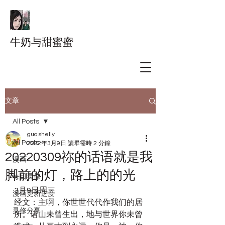
牛奶与甜蜜蜜
文章
All Posts
guo shelly
All Posts
2022年3月9日
讀畢需時 2 分鐘
20220309祢的话语就是我
漫画
脚前的灯，路上的的光
每日灵修
3月9日周三
漫画更新进度
经文：主啊，你世世代代作我们的居
灵修分享
所。诸山未曾生出，地与世界你未曾