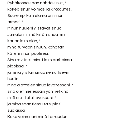
Pyhäkössä saan nähdä sinut, *
kokea sinun voimasi ja kirkkautesi. 
Suurempi kuin elämä on sinun 
armosi. *
Minun huuleni ylistävät sinua. 
Jumalani, minä kiitän sinua niin 
kauan kuin elän, *
minä turvaan sinuun, kohotan 
käteni sinun puoleesi.
Sinä ravitset minut kuin parhaissa 
pidoissa, *
ja minä ylistän sinua riemuitsevin 
huulin.
Minä ajattelen sinua levätessäni, *
sinä olet mielessäni yön hetkinä:
sinä olet tullut avukseni, *
ja minä saan riemuita siipiesi 
suojassa.
Koko voimallani minä tarraudun 