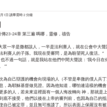
9月1日
讀畢需時 2 分鐘
读经
宋典的日常
1
徒行傳23-24章 第三遍 嗎哪，靈修，禱告
看出大眾一半是撒都該人，一半是法利賽人，就在公會中大聲
法利賽人的子孫。我現在受審問，是為盼望死人復活。”
然有，也不過一句話，就是我站在他們中間大聲說：‘我今日
’”
次為自己辯護的機會向現場的人（不管是卑微的僕人兵丁
息，為耶穌基督做見證。因為他知道，哪怕連這樣的機會
更多的人，若未來這裡面有一個人悔改轉向 神，那就是
到底不接受，他們以後在上帝的審判前，也因為自己的抵
使自己被定罪，並且無可推諉了。所以表面上保羅沒有被