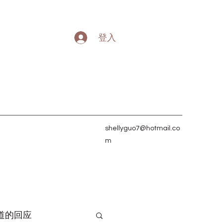
登入
shellyguo7@hotmail.co
m
道的回应