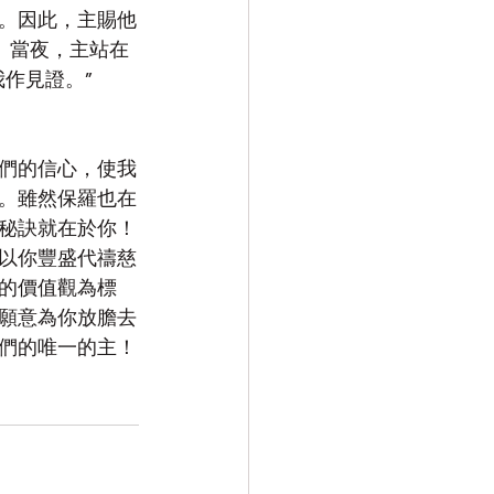
。因此，主賜他
1】當夜，主站在
作見證。”
們的信心，使我
。雖然保羅也在
秘訣就在於你！
以你豐盛代禱慈
的價值觀為標
願意為你放膽去
們的唯一的主！