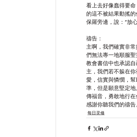
看上去好像蠢得要命
的這不被結果動搖的
保羅旁邊，說：“放
禱告：
主啊，我們確實非常
們無法專一地順服聖
教會書信中也承認自
主，我們若不躲在你
愛，信實與憐憫，幫
準，但是願意堅定地
傳福音，勇敢地行在
感謝你聽我們的禱告
每日灵修