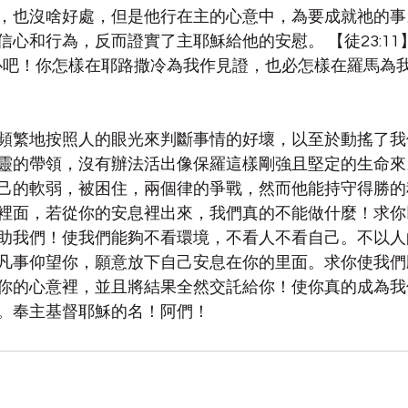
，也沒啥好處，但是他行在主的心意中，為要成就祂的事
信心和行為，反而證實了主耶穌給他的安慰。 【徒23:1
心吧！你怎樣在耶路撒冷為我作見證，也必怎樣在羅馬為我
頻繁地按照人的眼光來判斷事情的好壞，以至於動搖了我
靈的帶領，沒有辦法活出像保羅這樣剛強且堅定的生命來
己的軟弱，被困住，兩個律的爭戰，然而他能持守得勝的
裡面，若從你的安息裡出來，我們真的不能做什麼！求你
助我們！使我們能夠不看環境，不看人不看自己。不以人
凡事仰望你，願意放下自己安息在你的里面。求你使我們
你的心意裡，並且將結果全然交託給你！使你真的成為我
。奉主基督耶穌的名！阿們！