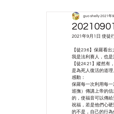
guo shelly
2021年
周六查经小组笔记
带娃
2021090
2021年9月1日 使
【徒23:6】保羅
我是法利賽人，也是
【徒24:21】縱
是為死人復活的道理。 
感動：
保羅每一次利用每一
巡撫）傳講上帝的信
的，使福音可以傳給
祝福，若是他們心硬
的不是，自己的行為