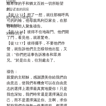
日化组
離希律的手和猶太百姓一切所盼望
的。”
主日证道的回应
【徒12:12】想了一想，就往那稱呼馬
周六查经小组笔记
可的約翰，他母親馬利亞家去，在那
带娃读经
裡有好些人聚集禱告。
【徒12:16】彼得不住地敲門。他們開
宋典的日常
了門，看見他，就甚驚奇。
【徒12:17】彼得擺手，不要他們作
聲，就告訴他們主怎樣領他出監，又
說：“你們把這事告訴雅各和眾弟
兄。”於是出去，往別處去了。
禱告：
親愛的主耶穌，感謝讚美你給我們自
由意志，使我們有機會可以在自由意
志的選擇上選擇最真實地愛你！只是
我也深知，我們時常還是選擇滿足自
己，而不是選擇滿足你。主啊，求你
幫助我們在做每一件事情前，都選擇