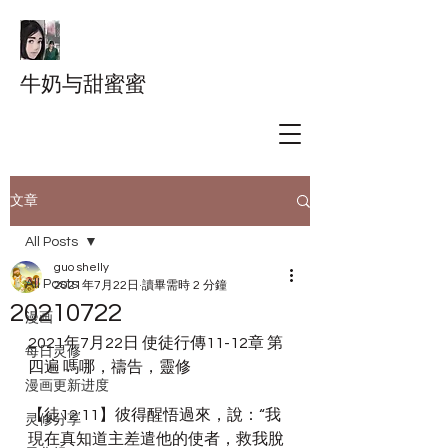
牛奶与甜蜜蜜
文章
All Posts
guo shelly
All Posts
2021年7月22日
讀畢需時 2 分鐘
20210722
漫画
2021年7月22日 使徒行傳11-12章 第
每日灵修
四遍 嗎哪，禱告，靈修
漫画更新进度
【徒12:11】彼得醒悟過來，說：“我
灵修分享
現在真知道主差遣他的使者，救我脫