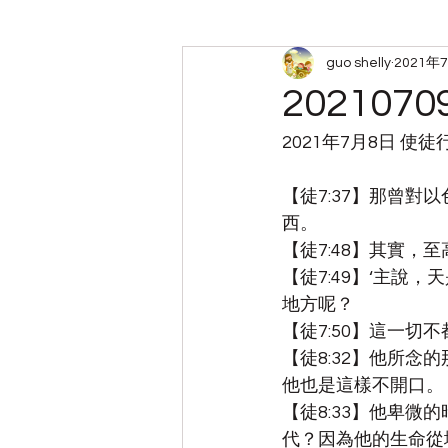
guo shelly
2021年
周六查经小组笔记
带娃
2021070
2021年7月8日 使
【徒7:37】那曾對
西。
【徒7:48】其實
【徒7:49】‘主
地方呢？
【徒7:50】這一切不
【徒8:32】他所
他也是這樣不開口。
【徒8:33】他卑
代？因為他的生命從地