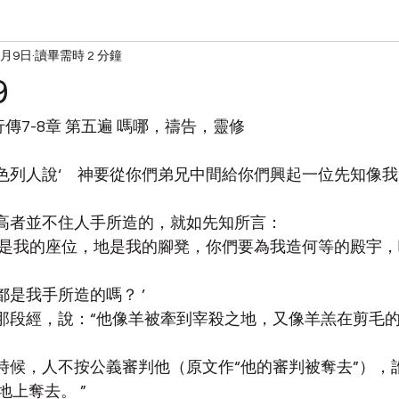
7月9日
讀畢需時 2 分鐘
读经
宋典的日常
9
徒行傳7-8章 第五遍 嗎哪，禱告，靈修
以色列人說‘　神要從你們弟兄中間給你們興起一位先知像我
，至高者並不住人手所造的，就如先知所言：
說，天是我的座位，地是我的腳凳，你們要為我造何等的殿宇
都是我手所造的嗎？ ’
念的那段經，說：“他像羊被牽到宰殺之地，又像羊羔在剪毛
微的時候，人不按公義審判他（原文作“他的審判被奪去”）
上奪去。 ”