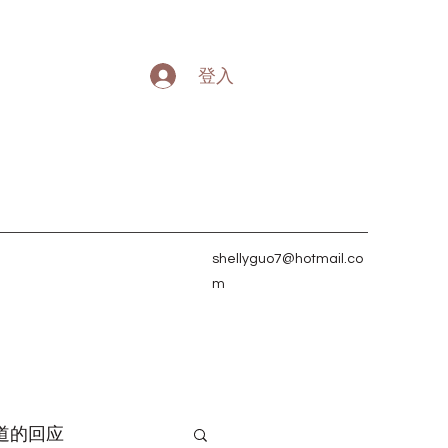
登入
shellyguo7@hotmail.co
m
道的回应