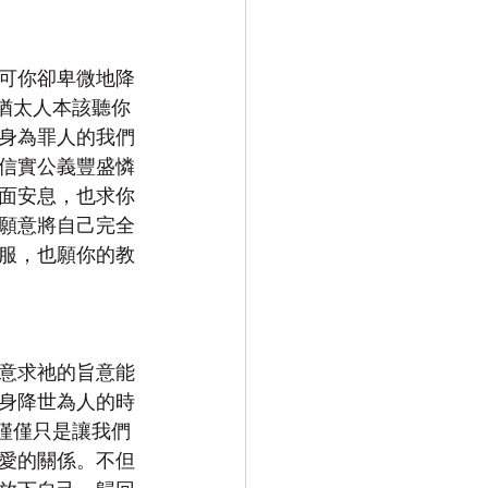
可你卻卑微地降
猶太人本該聽你
身為罪人的我們
信實公義豐盛憐
面安息，也求你
願意將自己完全
服，也願你的教
意求祂的旨意能
身降世為人的時
僅僅只是讓我們
愛的關係。不但