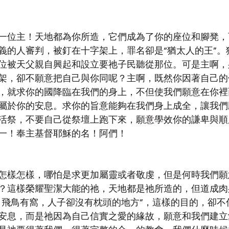
一位主！天地都為你所造，它們成為了你的座位和腳凳，
義的人審判，被釘在十字架上，罪名卻是“猶太人的王”。
位被天父親自興起和設立要祂子民聽從那位。可是主啊，
架，卻不願意把自己與你同呢？主啊，既然你因著自己的
，就求你的國降臨在我們的身上，不但使我們願意在你裡
屬於你的安息。求你的旨意能夠在我們身上成全，讓我們
活祭，不要自己從祭壇上跑下來，願意學效你的謙卑與順
一！奉主基督耶穌的名！阿們！
怎樣怎樣，哪怕是求更加屬靈或者敬虔，但是何時我們願
？這樣榮耀聖潔大能的祂，天地都是祂所造的，但道成肉
，飛鳥有窩，人子卻沒有枕頭的地方”，這樣的目的，卻不
安息，而是祂因為自己信實之愛的緣故，願意和我們建立