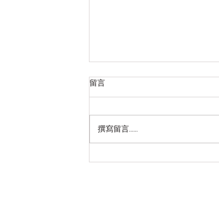
2026八月 简易的零星整理以
留言
赛亚书研读笔记（2）
目录： 前三十九卷地址：2026七
月八月 简易的零星整理以赛亚书
撰寫留言......
研读笔记（1） 第四十章、第四十
一章、第四十二章、第四十三章、
第四十四章、第四十五章、
………… 以赛亚书第四十章 从以赛
亚书的第四十章开始，简直是精准
定位新约，定位到当我一口气读到
第四十四章的时候，看到应许用水
浇灌口渴的人，将至高者的灵浇灌