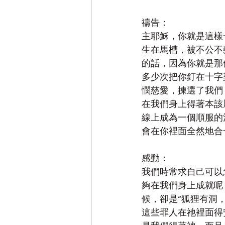
禱告：
主耶穌，你就是這樣
生在馬槽，被不公不
的話，因為你就是那
多少次把你釘在十字
憫慈愛，揀選了我們
在我們身上得著本該
線上成為一個順服的
會在你裡面全然地合
感動：
我們時常求自己可以
夠在我們身上成就呢
候，卻是“狐狸有洞
這些罪人在祂裡面得