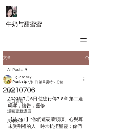
牛奶与甜蜜蜜
文章
All Posts
guo shelly
All Posts
2021年7月6日
讀畢需時 2 分鐘
20210706
漫画
2021年7月6日 使徒行傳7-8章 第二遍 
每日灵修
嗎哪，禱告，靈修
漫画更新进度
【徒7:51】“你們這硬著頸項、心與耳
灵修分享
未受割禮的人，時常抗拒聖靈；你們