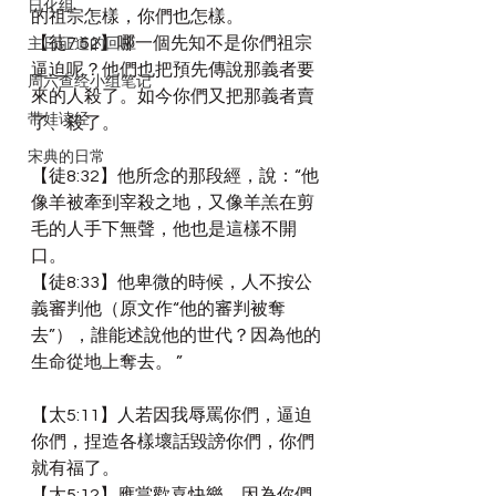
日化组
的祖宗怎樣，你們也怎樣。
【徒7:52】哪一個先知不是你們祖宗
主日证道的回应
逼迫呢？他們也把預先傳說那義者要
周六查经小组笔记
來的人殺了。如今你們又把那義者賣
带娃读经
了、殺了。
宋典的日常
【徒8:32】他所念的那段經，說：“他
像羊被牽到宰殺之地，又像羊羔在剪
毛的人手下無聲，他也是這樣不開
口。
【徒8:33】他卑微的時候，人不按公
義審判他（原文作“他的審判被奪
去”），誰能述說他的世代？因為他的
生命從地上奪去。 ”
【太5:11】人若因我辱罵你們，逼迫
你們，捏造各樣壞話毀謗你們，你們
就有福了。
【太5:12】應當歡喜快樂，因為你們