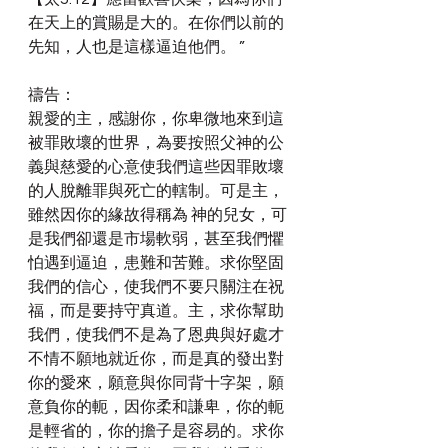
在天上的賞賜是大的。在你們以前的
先知，人也是這樣逼迫他們。 ”
禱告：
親愛的主，感謝你，你卑微地來到這
被罪敗壞的世界，為要按照父神的公
義與慈愛的心意使我們這些因罪敗壞
的人脫離罪與死亡的轄制。可是主，
雖然因你的緣故得稱為 神的兒女，可
是我們卻還是市場軟弱，甚至我們懼
怕遇到逼迫，患難和苦難。求你堅固
我們的信心，使我們不要只關注在祝
福，而是要持守真道。主，求你幫助
我們，使我們不是為了恩典與好處才
不情不願地就近你，而是真的發出對
你的愛來，願意與你同背十字架，願
意負你的軛，因你柔和謙卑，你的軛
是輕省的，你的擔子是容易的。求你