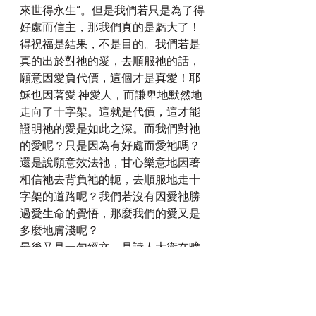
來世得永生”。但是我們若只是為了得
好處而信主，那我們真的是虧大了！
得祝福是結果，不是目的。我們若是
真的出於對祂的愛，去順服祂的話，
願意因愛負代價，這個才是真愛！耶
穌也因著愛 神愛人，而謙卑地默然地
走向了十字架。這就是代價，這才能
證明祂的愛是如此之深。而我們對祂
的愛呢？只是因為有好處而愛祂嗎？
還是說願意效法祂，甘心樂意地因著
相信祂去背負祂的軛，去順服地走十
字架的道路呢？我們若沒有因愛祂勝
過愛生命的覺悟，那麼我們的愛又是
多麼地膚淺呢？
最後又是一句經文，是詩人大衛在曠
野所做的詩歌中的一句，也是我最愛
的經文之一：【詩6​​3:3】因你的慈愛
比生命更好，我的嘴唇要頌讚你。