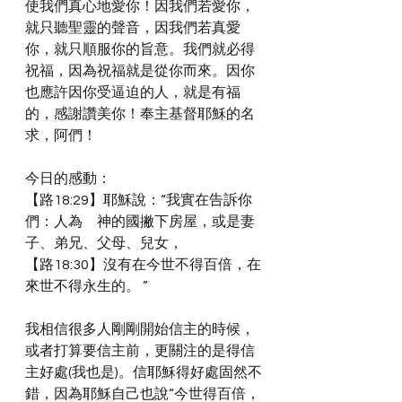
使我們真心地愛你！因我們若愛你，
就只聽聖靈的聲音，因我們若真愛
你，就只順服你的旨意。我們就必得
祝福，因為祝福就是從你而來。因你
也應許因你受逼迫的人，就是有福
的，感謝讚美你！奉主基督耶穌的名
求，阿們！
今日的感動：
【路18:29】耶穌說：“我實在告訴你
們：人為　神的國撇下房屋，或是妻
子、弟兄、父母、兒女，
【路18:30】沒有在今世不得百倍，在
來世不得永生的。 ”
我相信很多人剛剛開始信主的時候，
或者打算要信主前，更關注的是得信
主好處(我也是)。信耶穌得好處固然不
錯，因為耶穌自己也說“今世得百倍，