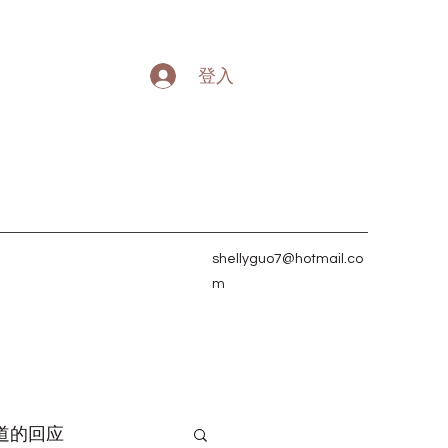
登入
shellyguo7@hotmail.co
m
道的回应