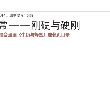
5月4日
讀畢需時 1 分鐘
读经
宋典的日常
常——刚硬与硬刚
福音漫画《牛奶与蜂蜜》连载页目录