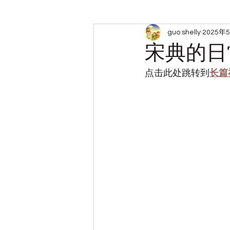
guo shelly
2025年
周六查经小组笔记
带娃
宋典的日
点击此处跳转到
长篇