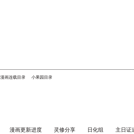
音漫画连载目录
小果园目录
漫画更新进度
灵修分享
日化组
主日证