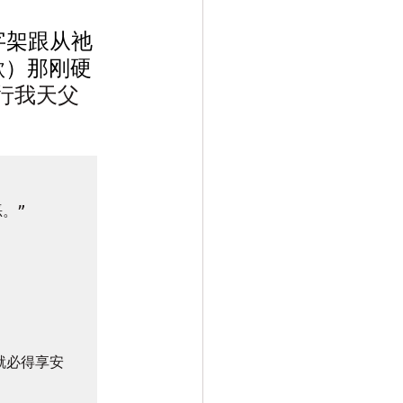
字架跟从祂
欲）那刚硬
行我天父
。”



就必得享安