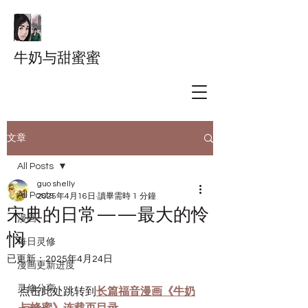
牛奶与甜蜜蜜
文章
All Posts
guo shelly
All Posts
2025年4月16日
讀畢需時 1 分鐘
宋典的日常——最大的怜
漫画
悯
每日灵修
已更新：
2025年4月24日
漫画更新进度
灵修分享
点击此处跳转到
长篇福音漫画《牛奶