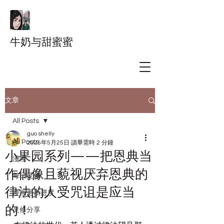
牛奶与甜蜜蜜
文章
All Posts
guo shelly
All Posts
2025年5月25日
讀畢需時 2 分鐘
小果园系列——把恩典当
漫画
作偶像且藐视厌弃恩典的
每日灵修
律法的人受咒诅是应当
漫画更新进度
的！
灵修分享