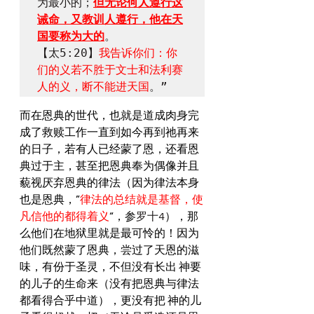
为最小的；
但无论何人遵行这
诫命，又教训人遵行，他在天
国要称为大的
。

【太5:20】
我告诉你们：你
们的义若不胜于文士和法利赛
人的义，断不能进天国
。”
​而在恩典的世代，也就是道成肉身完
成了救赎工作一直到如今再到祂再来
的日子，若有人已经蒙了恩，还看恩
典过于主，甚至把恩典奉为偶像并且
藐视厌弃恩典的律法（因为律法本身
也是恩典，”
律法的总结就是基督，使
凡信他的都得着义
“，参
罗十4
），那
么他们在地狱里就是最可怜的！因为
他们既然蒙了恩典，尝过了天恩的滋
味，有份于圣灵，不但没有长出 神要
的儿子的生命来（没有把恩典与律法
都看得合乎中道），更没有把 神的儿