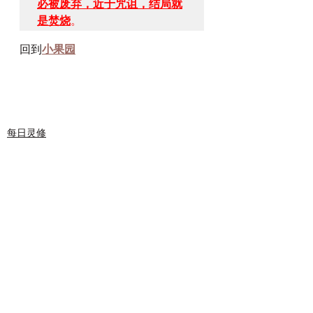
必被废弃，近于咒诅，结局就
是焚烧
。
回到
小果园
每日灵修
灵修分享
查看全部
最新文章