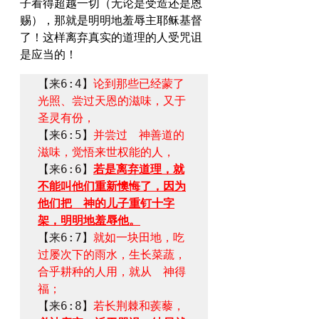
子看得超越一切（无论是受造还是恩
赐），那就是明明地羞辱主耶稣基督
了！这样离弃真实的道理的人受咒诅
是应当的！
【来6:4】
论到那些已经蒙了
光照、尝过天恩的滋味，又于
圣灵有份，
【来6:5】
并尝过　神善道的
滋味，觉悟来世权能的人，
【来6:6】
若是离弃道理，就
不能叫他们重新懊悔了，因为
他们把　神的儿子重钉十字
架，明明地羞辱他。
【来6:7】
就如一块田地，吃
过屡次下的雨水，生长菜蔬，
合乎耕种的人用，就从　神得
福；
【来6:8】
若长荆棘和蒺藜，