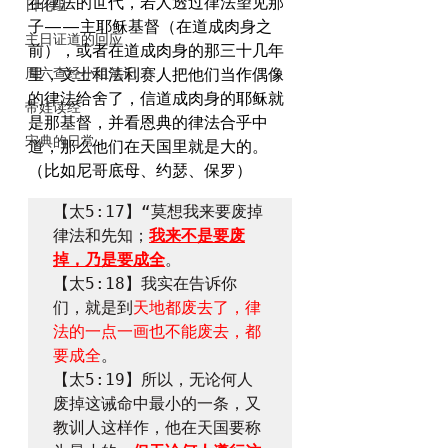
在律法的世代，若人透过律法望见那
日化组
子——主耶稣基督（在道成肉身之
主日证道的回应
前），或者在道成肉身的那三十几年
周六查经小组笔记
里，文士和法利赛人把他们当作偶像
的律法给舍了，信道成肉身的耶稣就
带娃读经
是那基督，并看恩典的律法合乎中
宋典的日常
道，那么他们在天国里就是大的。
（比如尼哥底母、约瑟、保罗）
【太5:17】“莫想我来要废掉
律法和先知；
我来不是要废
掉，乃是要成全
。

【太5:18】我实在告诉你
们，就是到
天地都废去了，律
法的一点一画也不能废去，都
要成全
。

【太5:19】所以，无论何人
废掉这诫命中最小的一条，又
教训人这样作，他在天国要称