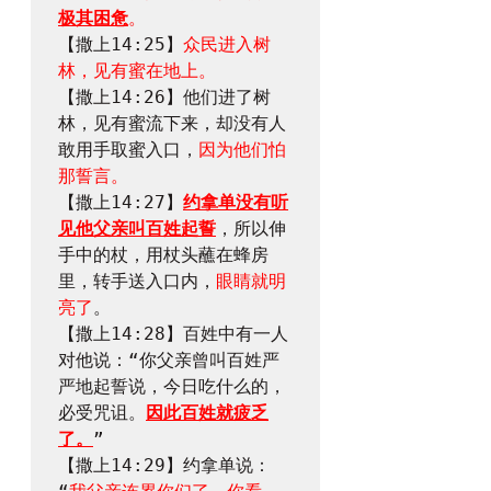
极其困惫
。
【撒上14:25】
众民进入树
林，见有蜜在地上。
【撒上14:26】他们进了树
林，见有蜜流下来，却没有人
敢用手取蜜入口，
因为他们怕
那誓言。
【撒上14:27】
约拿单没有听
见他父亲叫百姓起誓
，所以伸
手中的杖，用杖头蘸在蜂房
里，转手送入口内，
眼睛就明
亮了
。

【撒上14:28】百姓中有一人
对他说：“你父亲曾叫百姓严
严地起誓说，今日吃什么的，
必受咒诅。
因此百姓就疲乏
了。
”

【撒上14:29】约拿单说：