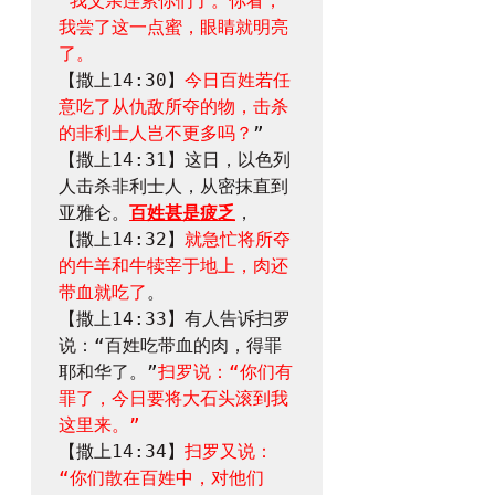
“
我父亲连累你们了。你看，
我尝了这一点蜜，眼睛就明亮
了。
【撒上14:30】
今日百姓若任
意吃了从仇敌所夺的物，击杀
的非利士人岂不更多吗？
”

【撒上14:31】这日，以色列
人击杀非利士人，从密抹直到
亚雅仑。
百姓甚是疲乏
，

【撒上14:32】
就急忙将所夺
的牛羊和牛犊宰于地上，肉还
带血就吃了
。

【撒上14:33】有人告诉扫罗
说：“百姓吃带血的肉，得罪
耶和华了。”
扫罗说：“你们有
罪了，今日要将大石头滚到我
这里来。”
【撒上14:34】
扫罗又说：
“你们散在百姓中，对他们