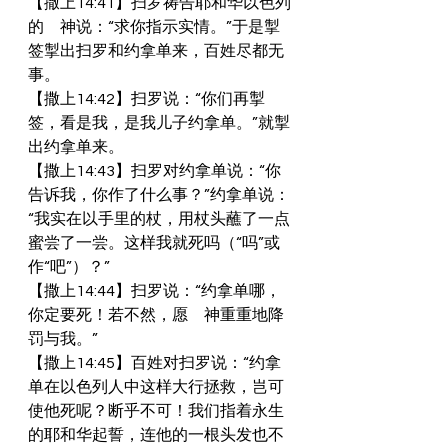
【撒上14:41】扫罗祷告耶和华以色列
的　神说：“求你指示实情。”于是掣
签掣出扫罗和约拿单来，百姓尽都无
事。
【撒上14:42】扫罗说：“你们再掣
签，看是我，是我儿子约拿单。”就掣
出约拿单来。
【撒上14:43】扫罗对约拿单说：“你
告诉我，你作了什么事？”约拿单说：
“我实在以手里的杖，用杖头蘸了一点
蜜尝了一尝。这样我就死吗（“吗”或
作“吧”）？”
【撒上14:44】扫罗说：“约拿单哪，
你定要死！若不然，愿　神重重地降
罚与我。”
【撒上14:45】百姓对扫罗说：“约拿
单在以色列人中这样大行拯救，岂可
使他死呢？断乎不可！我们指着永生
的耶和华起誓，连他的一根头发也不