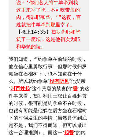
说：‘你们各人将牛羊牵到我
这里来宰了吃，不可吃带血的
肉，得罪耶和华。’”这夜，百
姓就把牛羊牵到那里宰了。
【撒上14:35】
扫罗为耶和华
筑了一座坛，这是他初次为耶
和华筑的坛。
我们知道，当约拿单在前线的时候，
他在信心里勇敢行事，但那时候扫罗
却坐在石榴树下，也不知道在干什
么。所以就约拿单“
没有听见
”他父亲
“
叫百姓起
”这个荒唐的禁食的“
誓
”的这
件事来看，扫罗利用王权让百姓起誓
的时候，很可能是约拿单不在时候，
也很有可能是他躲在后方坐在石榴树
下的时候发生的事情（虽然具体到底
是不是，我们不得而知，但可以做出
这一合理推测）。而这一“
起誓
”的内