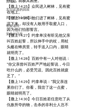
什么，就极其困惫。
日化组
【撒上14:25】众民进入树林，见有蜜
主日证道的回应
在地上。
周六查经小组笔记
【撒上14:26】他们进了树林，见有蜜
流下来，却没有人敢用手取蜜入口，
带娃读经
因为他们怕那誓言。
宋典的日常
【撒上14:27】约拿单没有听见他父亲
叫百姓起誓，所以伸手中的杖，用杖
头蘸在蜂房里，转手送入口内，眼睛
就明亮了。
【撒上14:28】百姓中有一人对他说：
“你父亲曾叫百姓严严地起誓说，今日
吃什么的，必受咒诅。因此百姓就疲
乏了。”
【撒上14:29】约拿单说：“我父亲连
累你们了。你看，我尝了这一点蜜，
眼睛就明亮了。
【撒上14:30】今日百姓若任意吃了从
仇敌所夺的物，击杀的非利士人岂不