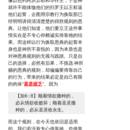
像以色列民厌弃耶和华作王，于是神
就许不能体恤他们的扫罗王以王权逼
他们起誓，企图用宗教行为换取那已
经明明讲得清清楚楚的得胜规则的恩
典。让他们知道，他们要立王这件事
情实在是不专心仰赖诚实倚靠祂的结
果。而这样以行为换取恩典的起誓本
身也是神所不喜悦的，因为本质也是
对神恩典规则的无视与践踏。只是自
己的选择，必然有后果，不拣选 神所
赐的恩典的规则，却偏偏要倚靠自己
的行为，带来的结果必定是自己有限
的肉体“
甚是疲乏
”。因为
【加6:8】顺着情欲撒种的，
必从情欲收败坏；顺着圣灵撒
种的，必从圣灵收永生。
而这个规则，在今天也依旧是适用
的。我们若没有专心倚靠祂，也倚靠