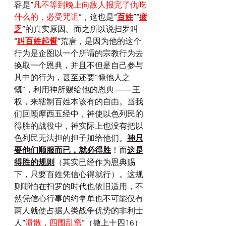
容是“
凡不等到晚上向敌人报完了仇吃
什么的，必受咒诅
”，这也是“
百姓
”“
疲
乏
”的真实原因。而之所以说扫罗叫
“
叫百姓起誓
”荒唐，是因为他的这个
行为是企图以一个所谓的宗教行为去
换取一个恩典，并且不但是自己参与
其中的行为，甚至还要“慷他人之
慨”，利用神所赐给他的恩典——王
权，来辖制百姓本该有的自由。当我
们回顾摩西五经中，神使以色列民的
得胜的战役中，神实际上也没有把以
色列民无法担的担子加给他们。
神只
要他们顺服而已，就必得胜
！而
这是
得胜的规则
（其实已经作为恩典赐
下，只要百姓凭信心得就行）。这规
则哪怕在扫罗的时代也依旧适用，不
然凭信心行事的约拿单也不可能仅有
两人就使占据人类战争优势的非利士
人“
溃散，四围乱窜
”（撒上十四16）