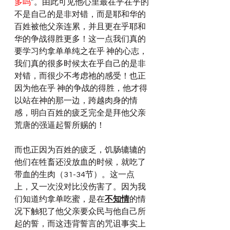
多吗
”。由此可见他心里最在乎在乎的
不是自己的是非对错，而是耶和华的
百姓被他父亲连累，并且更在乎耶和
华的争战得胜更多！这一点我们真的
要学习约拿单单纯之在乎 神的心志，
我们真的很多时候太在乎自己的是非
对错，而很少不考虑祂的感受！也正
因为他在乎 神的争战的得胜，他才得
以站在神的那一边，跨越肉身的情
感，明白百姓的疲乏完全是拜他父亲
荒唐的强逼起誓所赐的！
而也正因为百姓的疲乏，饥肠辘辘的
他们在牲畜还没放血的时候，就吃了
带血的生肉（31-34节）。这一点
上，又一次没对比没伤害了。因为我
们知道约拿单吃蜜，是在
不知情
的情
况下触犯了他父亲要众民与他自己所
起的誓，而这违背誓言的咒诅事实上