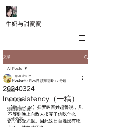
牛奶与甜蜜蜜
文章
All Posts
guo shelly
All Posts
2024年3月28日
讀畢需時 17 分鐘
20240324
漫画
Inconsistency（一稿）
每日灵修
【撒上14:24】扫罗叫百姓起誓说，凡
漫画更新进度
不等到晚上向敌人报完了仇吃什么
灵修分享
的，必受咒诅。因此这日百姓没有吃