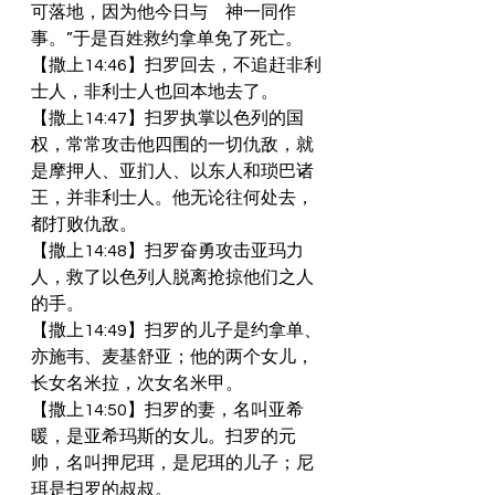
可落地，因为他今日与　神一同作
事。”于是百姓救约拿单免了死亡。
【撒上14:46】扫罗回去，不追赶非利
士人，非利士人也回本地去了。
【撒上14:47】扫罗执掌以色列的国
权，常常攻击他四围的一切仇敌，就
是摩押人、亚扪人、以东人和琐巴诸
王，并非利士人。他无论往何处去，
都打败仇敌。
【撒上14:48】扫罗奋勇攻击亚玛力
人，救了以色列人脱离抢掠他们之人
的手。
【撒上14:49】扫罗的儿子是约拿单、
亦施韦、麦基舒亚；他的两个女儿，
长女名米拉，次女名米甲。
【撒上14:50】扫罗的妻，名叫亚希
暖，是亚希玛斯的女儿。扫罗的元
帅，名叫押尼珥，是尼珥的儿子；尼
珥是扫罗的叔叔。