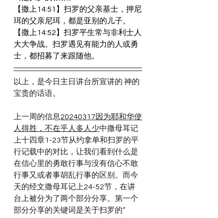
【撒上14:51】扫罗的父亲基士，押尼
珥的父亲尼珥，都是亚别的儿子。
【撒上14:52】扫罗平生常与非利士人
大大争战。扫罗遇见有能力的人或勇
士，都招募了来跟随他。
以上，是今日主日讲台所宣讲的 神的
宝贵的话语。
上一周的信息
20240317因为耶和华使
人得胜，不在乎人多人少
中撒母耳记
上十四章1-23节从约拿单和扫罗的平
行记载中的对比，让我们看到什么是
在信心里的勇敢行事与没有信心不敢
行事又或者事胡乱行事的区别。而今
天的经文撒母耳记上24-52节，在讲
台上被分为了两个部分分享。第一个
部分分享的关键词是关于扫罗的”