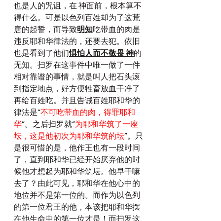
也是人的咒诅，在 神面前，根本算不
得什么。可是以色列百姓却为了这荒
唐的起誓，而导致
明知
吃带血的肉是
违反耶和华律法的，还要去犯。依旧
也是看到了他们
惧怕人而不敬畏 神
的
无知。扫罗在这事件中唯一做了一件
相对靠谱的事情，就是叫人把石头滚
到指定地点，好方便牲畜放血干净了
再给百姓吃。并且告诫百姓耶和华的
律法是“
不可吃带血的肉，得罪耶和
华
”。之后扫罗就“
为耶和华筑了一座
坛，这是他初次为耶和华筑的坛
”。只
是很可惜的是，他作王也有一段时间
了，直到耶和华已经开始厌弃他的时
候他才想起为耶和华筑坛。他早干嘛
去了？由此可见，耶和华在他心中的
地位并不是第一位的。而作为以色列
的第一位君王的他，本该把耶和华摆
在他生命中的第一位才是！而扫罗这