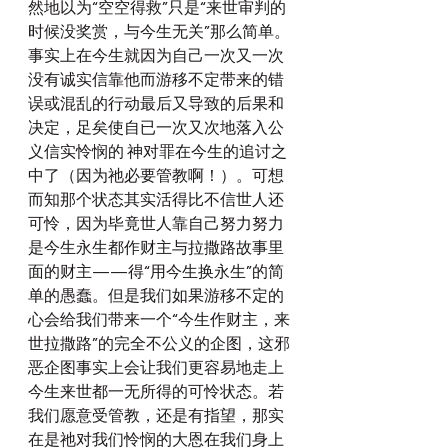
然地以为“空空得救”只是“来世审判的
时候没奖赏，与今生无关”那么简单。
事实上在今生就因为自己一次又一次
没有诚实信靠他而游移不定带来的错
误或混乱的行动最后又导致的后果和
决定，足矣使自已一次又次地落入公
义信实怜悯的 神对罪在今生的追讨之
中了（因为祂必要管教啊！）。可想
而知那个状态其实活得比不信世人还
可怜，因为毕竟世人靠自己努力努力
是今生永生都作财主与拉撒路故事里
面的财主——得“用今生换永生”的简
单的愚蠢。但是我们如果游移不定的
心会给我们带来一个“今生作财主，来
世拉撒路”的完全不公义的企图，这邪
恶企图事实上会让我们更容易地走上
今生来世都一无所得的可怜状态。若
我们愿意受管教，还是有指望，那实
在是祂对我们怜悯的大恩在我们身上