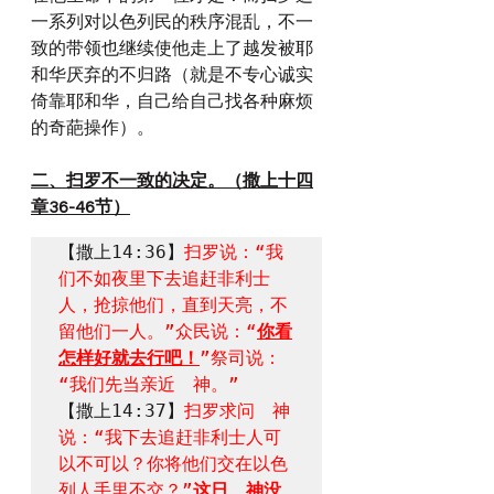
一系列对以色列民的秩序混乱，不一
致的带领也继续使他走上了越发被耶
和华厌弃的不归路（就是不专心诚实
倚靠耶和华，自己给自己找各种麻烦
的奇葩操作）。
二、扫罗不一致的决定。（撒上十四
章36-46节）
【撒上14:36】
扫罗说：“我
们不如夜里下去追赶非利士
人，抢掠他们，直到天亮，不
留他们一人。”众民说：“
你看
怎样好就去行吧！
”祭司说：
“我们先当亲近　神。”
【撒上14:37】
扫罗求问　神
说：“我下去追赶非利士人可
以不可以？你将他们交在以色
列人手里不交？”
这日　神没