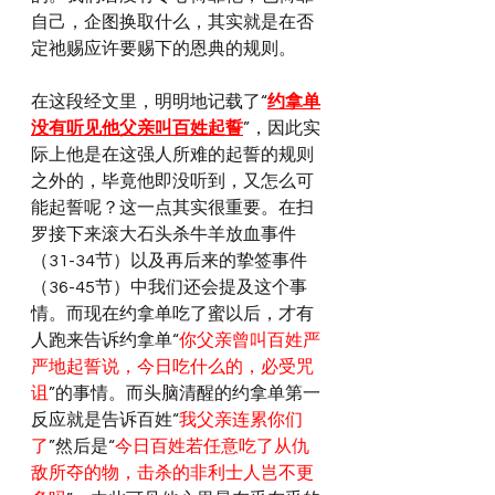
自己，企图换取什么，其实就是在否
定祂赐应许要赐下的恩典的规则。
在这段经文里，明明地记载了“
约拿单
没有听见他父亲叫百姓起誓
”，因此实
际上他是在这强人所难的起誓的规则
之外的，毕竟他即没听到，又怎么可
能起誓呢？这一点其实很重要。在扫
罗接下来滚大石头杀牛羊放血事件
（31-34节）以及再后来的挚签事件
（36-45节）中我们还会提及这个事
情。而现在约拿单吃了蜜以后，才有
人跑来告诉约拿单“
你父亲曾叫百姓严
严地起誓说，今日吃什么的，必受咒
诅
”的事情。而头脑清醒的约拿单第一
反应就是告诉百姓“
我父亲连累你们
了
”然后是“
今日百姓若任意吃了从仇
敌所夺的物，击杀的非利士人岂不更