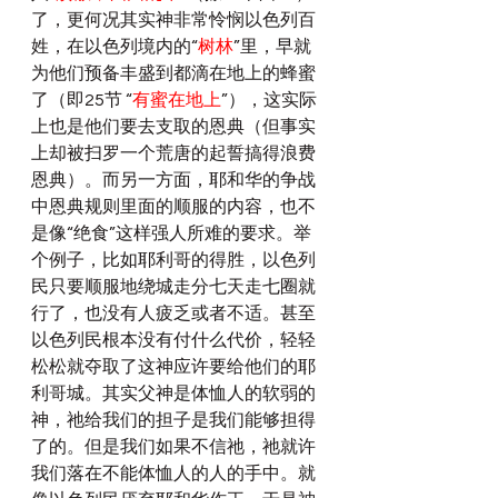
了，更何况其实神非常怜悯以色列百
姓，在以色列境内的“
树林
”里，早就
为他们预备丰盛到都滴在地上的蜂蜜
了（即25节 “
有蜜在地上
”），这实际
上也是他们要去支取的恩典（但事实
上却被扫罗一个荒唐的起誓搞得浪费
恩典）。而另一方面，耶和华的争战
中恩典规则里面的顺服的内容，也不
是像“绝食”这样强人所难的要求。举
个例子，比如耶利哥的得胜，以色列
民只要顺服地绕城走分七天走七圈就
行了，也没有人疲乏或者不适。甚至
以色列民根本没有付什么代价，轻轻
松松就夺取了这神应许要给他们的耶
利哥城。其实父神是体恤人的软弱的 
神，祂给我们的担子是我们能够担得
了的。但是我们如果不信祂，祂就许
我们落在不能体恤人的人的手中。就