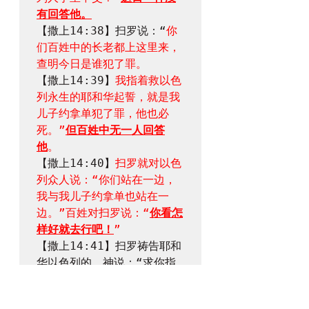
有回答他。
【撒上14:38】扫罗说：“
你
们百姓中的长老都上这里来，
查明今日是谁犯了罪。
【撒上14:39】
我指着救以色
列永生的耶和华起誓，就是我
儿子约拿单犯了罪，他也必
死。”
但百姓中无一人回答
他
。
【撒上14:40】
扫罗就对以色
列众人说：“你们站在一边，
我与我儿子约拿单也站在一
边。”百姓对扫罗说：“
你看怎
样好就去行吧！
”
【撒上14:41】扫罗祷告耶和
华以色列的　神说：“求你指
示实情。”
于是掣签掣出扫罗
和约拿单来，百姓尽都无事。