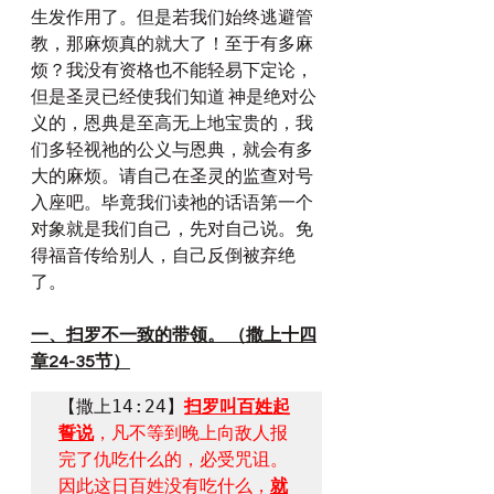
生发作用了。但是若我们始终逃避管
教，那麻烦真的就大了！至于有多麻
烦？我没有资格也不能轻易下定论，
但是圣灵已经使我们知道 神是绝对公
义的，恩典是至高无上地宝贵的，我
们多轻视祂的公义与恩典，就会有多
大的麻烦。请自己在圣灵的监查对号
入座吧。毕竟我们读祂的话语第一个
对象就是我们自己，先对自己说。免
得福音传给别人，自己反倒被弃绝
了。
一、扫罗不一致的带领。 （撒上十四
章24-35节）
【撒上14:24】
扫罗叫百姓起
誓说
，凡不等到晚上向敌人报
完了仇吃什么的，必受咒诅。
因此这日百姓没有吃什么，
就