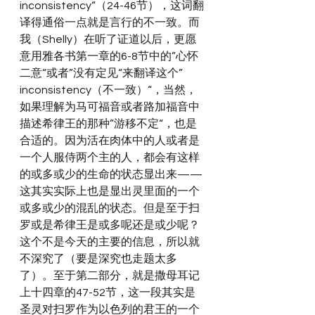
inconsistency“（24-46节），这词翻
译得通俗一点就是言行的不一致。而
我（Shelly）在听了证道以后，更愿
意用雅各书第一章的6-8节中的”心怀
二意“或者”没有定见“来翻译这个”
inconsistency（不一致）“，当然，
如果理解为马可福音或者路加福音中
描述希律王的那种”游移不定“，也是
合适的。因为活在肉体中的人或者是
一个人服侍两个主的人，都会有这样
的或多或少的生命的状态显出来——
这其实实际上也是显出灵里面的一个
或多或少的混乱的状态。但是至于扫
罗或是希律王是或多呢还是或少呢？
这个不是今天的主要的信息，所以就
不深究了（要是深究也走题太多
了）。至于第二部分，就是撒母耳记
上十四章的47-52节，这一段其实是
圣灵对扫罗作为以色列的君王的一个