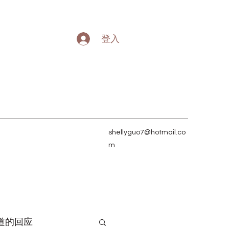
登入
shellyguo7@hotmail.co
m
道的回应