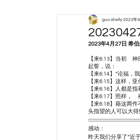
guo shelly
2023年
周六查经小组笔记
带娃
20230
2023年4月27日 
【来6:13】当初
起誓，说：
【来6:14】“论福
【来6:15】这样
【来6:16】人都
【来6:17】照样
【来6:18】藉这
头指望的人可以大得
感动：
昨天我们分享了“近于