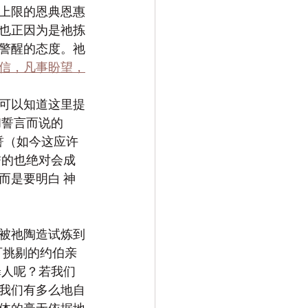
上限的恩典恩惠
也正因为是祂拣
警醒的态度。祂
信，凡事盼望，
可以知道这里提
和誓言而说的
誓（如今这应许
誓的也绝对会成
而是要明白 神
被祂陶造试炼到
可挑剔的约伯亲
罪人呢？若我们
我们有多么地自