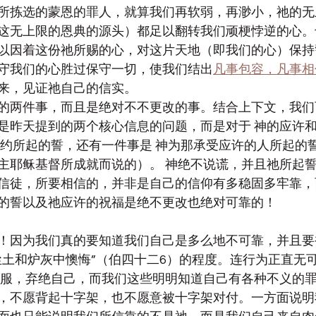
所拣选的蒙恩的罪人，就算我们再软弱，再渺小，祂的无
这无上限的恩典的源头）都足以翻转我们顽梗悖逆的心。
以因着这份祂所赐的心，对这片天地（即我们的心）保持
守我们的心胜过保守一切，使我们结出
凡事包容，凡事相
来，见证祂自己的信实。
的两件事，而且是绝对不不更改的事。结合上下文，我们
是昨天提到的两个核心信息的问题，而是对于 神的应许
约所起的誓，还有一件事是 神为那承受应许的人所起的
主耶稣基督所成就而说的）。 神绝不说谎，并且祂所起
信徒，所要相信的，并非是自己的信仰有多稳固多牢靠，
的誓以及祂应许的祝福是绝不更改也绝对可靠的！
！因为我们真的要知道我们自己是多么地不可靠，并且要
尘土和炉灰中懊悔”（伯四十二6）的程度。连行为正直无
臣服，弃绝自己，而我们这些明明知道自己有各种不义的
，不愿背起十字架，也不愿意被十字架对付。一方面说明