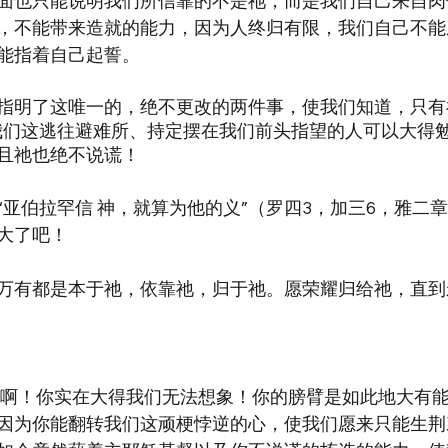
面也只能说明我们所信靠的不是祂，而是我们自己来自肉
，不能带来造就的能力，因为人终归有限，我们自己不能
能指着自己起誓。
指明了这唯一的，绝不更改的两件事，使我们知道，只有
我们这逃往避难所、持定摆在我们前头指望的人可以大得勉
且祂也绝不说谎！
亚伯拉罕信 神，就算为他的义”（罗四3，加三6，雅二章
大了吧！
万有都是本于祂，依靠祂，归于祂。愿荣耀归给祂，直到
神啊！你实在大得我们无法想象！你的膀臂是如此地大有
因为你能翻转我们这顽梗悖逆的心，使我们愿来只能生荆