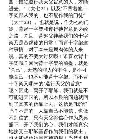
国；惟独遵行我天父旨意的人，才能
进去。”（太七21）以及“不背着他十
字架跟从我的，也不配作我的门徒”
（太十38）。也就是说，作为祂的门
徒，背起十字架和遵行祂旨意是必经
之路，并且，背起父神给我们的十字
架乃是基督徒的日常！而背十字架这
种事情，对于本来是属肉体的人来
说，真的不要太讨厌哦！谁喜欢背十
字架哦？因为背十字架的前提，就是
“舍己”，天然的罪人的本性，是不可
能舍己，也不可能背十字架。而不背
十字架又哪来的“遵行天父的旨意”
呢？因此，离开了耶稣，我们就是不
可能进天国的。所以本质的问题就回
到了真实的信靠上去。这信是“我信”
吗？不是的，人靠自己不能信，也做
不到信的。只有天父将信心作为恩典
赐下，开了我们的心，我们才能真实
地接受主耶稣基督作为我们的救主，
也才能相信祂是真葡萄树！当然也相