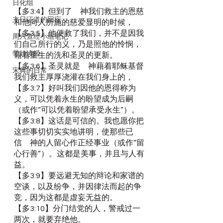
日化组
【多3:4】但到了　神我们救主的恩慈
主日证道的回应
和他向人所施的慈爱显明的时候，
【多3:5】他便救了我们，并不是因我
周六查经小组笔记
们自己所行的义，乃是照他的怜悯，
带娃读经
藉着重生的洗和圣灵的更新。
【多3:6】圣灵就是　神藉着耶稣基督
宋典的日常
我们救主厚厚浇灌在我们身上的，
【多3:7】好叫我们因他的恩得称为
义，可以凭着永生的盼望成为后嗣
（或作“可以凭着盼望承受永生”）。
【多3:8】这话是可信的。我也愿你把
这些事切切实实地讲明，使那些已
信　神的人留心作正经事业（或作“留
心行善”）。这都是美事，并且与人有
益。
【多3:9】要远避无知的辩论和家谱的
空谈，以及纷争，并因律法而起的争
竞，因为这都是虚妄无益的。
【多3:10】分门结党的人，警戒过一
两次，就要弃绝他。