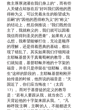
救主厚厚浇灌在我们身上的”，而有些
人关键点却放在后“好叫我们因他的恩
得称为义，可以凭着永生的盼望成为
后嗣”的“因他的恩得称为义”的“称义”
的结论上，然后倒推说：“我们既然信
主了，我就称义的，我们就可以因着
我信而得到圣灵的恩膏”，如果有人这
么想，我希望能够打住，无论是顺序
的理解，还是得着恩典的基础，都出
现了错乱了。其实如果我们仔细阅读
主耶稣基督关于真葡萄树的教导，我
们就知道，基督耶稣并祂的十字架的
福音，并非只是停留在“信耶稣，得永
生”这样的阶段的，主耶稣基督刚刚开
始传道的时候，他所说的福音是：“天
国近了，你们应当悔改！”（太四
17）。而对于基督徒的定义的教导
是：“若有人要跟从我，就当舍己，天
天背起他的十字架来跟从我。”、“凡
称呼我'主啊，主啊'的人，不能都进天