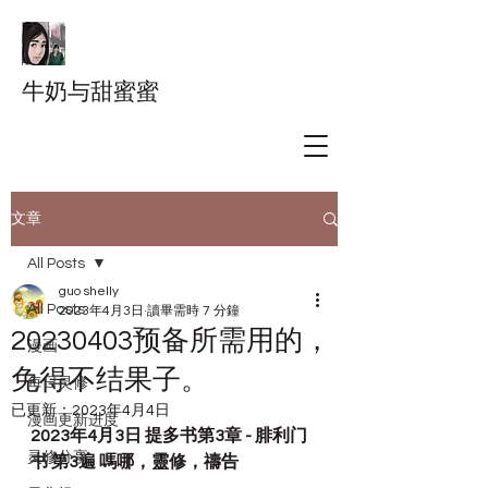
牛奶与甜蜜蜜
文章
All Posts
guo shelly
All Posts
2023年4月3日
讀畢需時 7 分鐘
20230403预备所需用的，
漫画
免得不结果子。
每日灵修
已更新：
2023年4月4日
漫画更新进度
2023年4月3日 提多书第3章 - 腓利门
灵修分享
书 第3遍 嗎哪，靈修，禱告