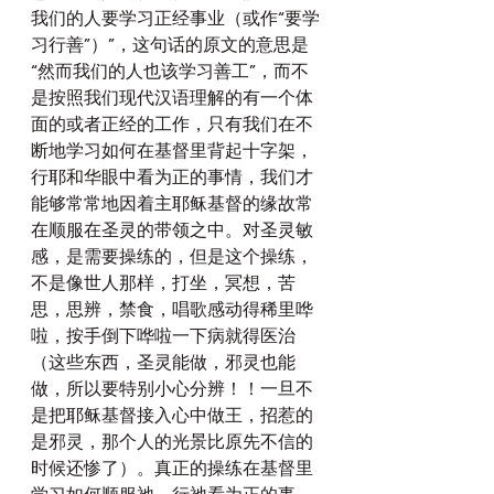
我们的人要学习正经事业（或作“要学
习行善”）”，这句话的原文的意思是
“然而我们的人也该学习善工”，而不
是按照我们现代汉语理解的有一个体
面的或者正经的工作，只有我们在不
断地学习如何在基督里背起十字架，
行耶和华眼中看为正的事情，我们才
能够常常地因着主耶稣基督的缘故常
在顺服在圣灵的带领之中。对圣灵敏
感，是需要操练的，但是这个操练，
不是像世人那样，打坐，冥想，苦
思，思辨，禁食，唱歌感动得稀里哗
啦，按手倒下哗啦一下病就得医治
（这些东西，圣灵能做，邪灵也能
做，所以要特别小心分辨！！一旦不
是把耶稣基督接入心中做王，招惹的
是邪灵，那个人的光景比原先不信的
时候还惨了）。真正的操练在基督里