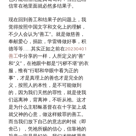
信常在祂里面就必然多结果子。
现在回到善工和结果子的问题上，我
觉得按照中国文字和文化上的理解，
不少人会认为“善工”。就是做慈善，
奉献爱心，捐款，学雷锋做好事，积
德等等……其实正如之前在
20230401 
善工
中分享的一样，人所定义的“善”
和“义”，在祂眼中都是“污秽不堪”的衣
服，惟有“行耶和华眼中看为正的
事”，才是真理上的善也才是完全的
义，按照人的本性，是不可能做到
的，因为我们天然的罪性，就是使我
们远离神，背离神，不听从祂。这才
是为什么主耶稣基督在在十字架上成
就父神的心意，做这样赎罪的善工。
而当我们放下自己的意志的时候（即
舍己），凭祂所赐的信心，信靠祂的