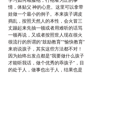
学习如何顺服祂，行祂看为正的事
情，体贴父 神的心意。这里可以拿带
娃做一个最小的例子。本来孩子调皮
捣乱，按照天然人的本性，会火冒三
丈蹦起来先抽一顿或者用难听的话骂
一顿再说，又或者按照世人现在很火
很流行的所谓的“鼓励教育”“愉快教育”
来劝说孩子，其实这些方法都不对！
因为始终出发点都是“我要做什么孩子
才能听我话，做个优秀的乖孩子”，目
的处于人，做事也出于人，结果也是
为服务于人自己。真正要做的是，自
己先安静下来，带着祷告的心，回到
圣经的话语上思考：“父 神啊，在这
事情上，我要怎么做，才能把自己和
你赐给我的产业，都带到你的面前！
一起合一讨你喜悦！”。当我们祷告在
父神心意中，圣灵自然而然就会提醒
我们所当行的，不当行的。而且在我