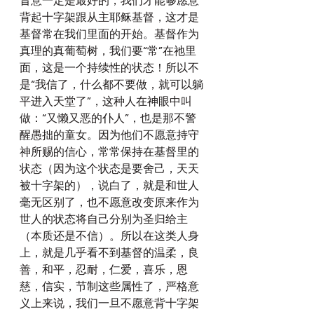
旨意一定是最好的，我们才能够愿意
背起十字架跟从主耶稣基督，这才是
基督常在我们里面的开始。基督作为
真理的真葡萄树，我们要“常”在祂里
面，这是一个持续性的状态！所以不
是“我信了，什么都不要做，就可以躺
平进入天堂了”，这种人在神眼中叫
做：“又懒又恶的仆人”，也是那不警
醒愚拙的童女。因为他们不愿意持守
神所赐的信心，常常保持在基督里的
状态（因为这个状态是要舍己，天天
被十字架的），说白了，就是和世人
毫无区别了，也不愿意改变原来作为
世人的状态将自己分别为圣归给主
（本质还是不信）。所以在这类人身
上，就是几乎看不到基督的温柔，良
善，和平，忍耐，仁爱，喜乐，恩
慈，信实，节制这些属性了，严格意
义上来说，我们一旦不愿意背十字架