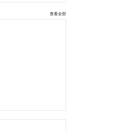
查看全部
26七月 诗篇回应诗歌以及
笔记（零星整理陆续补