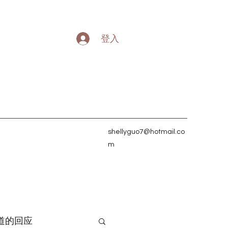
登入
shellyguo7@hotmail.co
m
道的回应