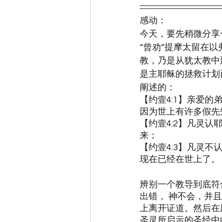
感动：
今天，要先稍微分享
“曾劝”提摩太留在
教，乃是从犹太教中
是主耶稣的拯救计划
阐述的：
【约壹4:1】亲爱
因为世上有许多假先
【约壹4:2】凡灵
来；
【约壹4:3】凡灵
现在已经在世上了。
辨别一个教导到底符
出错， 神不会，并
上离开证道。然后在
圣灵所启示的圣经中