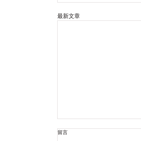
最新文章
2026七月八月 简易的零星整
留言
理以赛亚书研读笔记