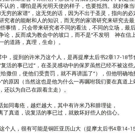
不认的，哪怕是再光明天使的样子，也要抵挡。就好像当
和无穷的家谱”，这无凭的话，因为不出于圣灵，指向的必
研究者的能耐和人的知识，而无穷的家谱研究来研究去最
这些事情，只会带来研究者不同的看法，不同的立场，最
争论，反而成为教会中的坡口，而不是“不发明　神在信上
一的道路，真理，生命）。
0节中，提到的许米乃这个人，是再提摩太后书2章17-18
“复活的事已过”，在圣灵感动中的保罗虽然已经不被这些
交给撒但，使他们受责罚，就不再谤讟了”），但他明确地
心”的原因（当然这也是他为什么一再嘱咐我们要在真道上
，还以为自己在跟着主走）。
们的话如同毒疮，越烂越大，其中有许米乃和腓理徒，
们偏离了真道，说复活的事已过，就败坏好些人的信心。
这个人，很有可能是铜匠亚历山大（提摩太后书4章14-1