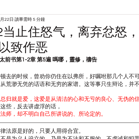
2月22日
讀畢需時 5 分鐘
读经
宋典的日常
0222当止住怒气，离弃忿怒
以致作恶
提摩太前书第1-2章 第5遍 嗎哪，靈修，禱告
马其顿去的时候，曾劝你仍住在以弗所，好嘱咐那几个人不
可听从荒渺无凭的话语和无穷的家谱。这等事只生辩论，并
的总归就是爱，这爱是从清洁的心和无亏的良心、无伪的
离这些，反去讲虚浮的话，
教法师，却不明白自己所讲说的、所论定的。
知道律法原是好的，只要人用得合宜。
律法不是为义人设立的，乃是为不法和不服的，不虔诚和犯