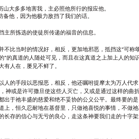
匠亚历山大多多地害我，主必照他所行的报应他。
也要防备他，因为他极力敌挡了我们的话。
挡主所拣选的使徒所传递的福音的信息。
并不比当时的情况好，相反，更加地邪恶，抵挡这“可称
的”的真道的人随处可见，而且在这真道之上加上人的知
大有人在，屡见不鲜了。
以人的手段以恶报恶，相反，他还嘱咐提摩太为万人代求（
中，神或是许可撒旦使这些人灭亡，又或是通过这样的曲
都出于祂丰盛的慈爱和绝不妥协的公义公平。最终要的是
道上，恒久忍耐地在基督里，只做祂喜悦的事情，不做祂
的长存的信心与无亏的良心，走这条神要我们走的十字架