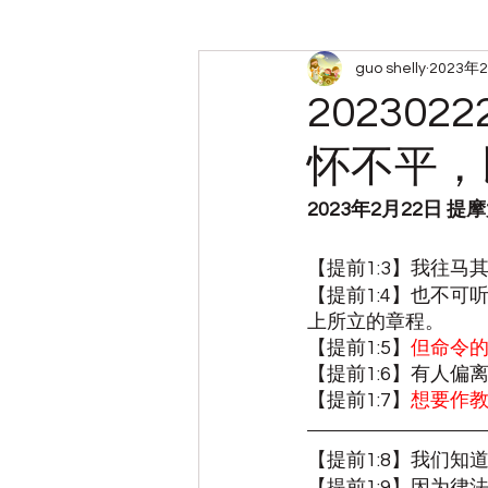
guo shelly
2023年
周六查经小组笔记
带娃
2023
怀不平，
2023年2月22日 
【提前1:3】我往
【提前1:4】也不
上所立的章程。
【提前1:5】
但命令
【提前1:6】有人偏
【提前1:7】
想要作
【提前1:8】我们
【提前1:9】因为