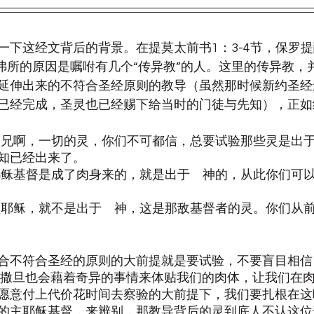
一下这经文背后的背景。在提莫太前书1：3-4节，保罗
以弗所的原因是嘱咐有几个“传异教”的人。这里的传异教，
延伸出来的不符合圣经原则的教导（虽然那时候新约圣经
已经完成，圣灵也已经赐下给当时的门徒与先知），正如
的弟兄啊，一切的灵，你们不可都信，总要试验那些灵是出
知已经出来了。
认耶稣基督是成了肉身来的，就是出于　神的，从此你们可
不认耶稣，就不是出于　神，这是那敌基督者的灵。你们从
合不符合圣经的原则的大前提就是要试验，不要盲目相信
且撒旦也会藉着奇异的事情来体贴我们的肉体，让我们在
愿意付上代价花时间去察验的大前提下，我们要扎根在这
的主耶稣基督，来辨别，那教导背后的灵到底人不认这位