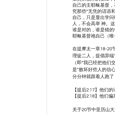
自己的主耶稣基督，
究那些“无凭的话语
自己，只是显出学问
人，不会高举 神。
谁是对的，谁是错的
耶稣基督祂自己（唯
在提摩太一章18-2
理徒二人，提倡异端
（即“我已经把他们
是“败坏好些人的信
分分钟就跟着人跑了
【提后2:17】他
【提后2:18】他
关于20节中亚历山大