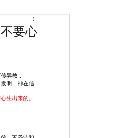
，不要心
可传异教，
不发明　神在信
信心生出来的。
罪的，不圣洁和