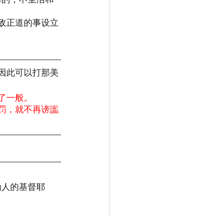
样敌正道的事设立
你因此可以打那美
了一般。
罚，就不再谤讟
为人的基督耶