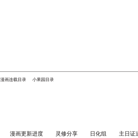
音漫画连载目录
小果园目录
漫画更新进度
灵修分享
日化组
主日证