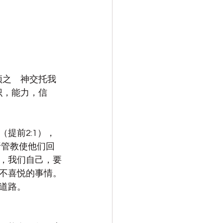
颂之　神交托我
识，能力，信
提前2:1），
折管教使他们回
，我们自己，要
不喜悦的事情。
道路。