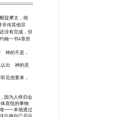
提醒提摩太，他
并非传其他宗
还没有完成，但
约翰一书4章所
于　神的不是，
以认出　神的灵
前听见他要来，
，因为人终归会
肉体喜悦的事物
唯一一本祂透过
这位祂自己启示