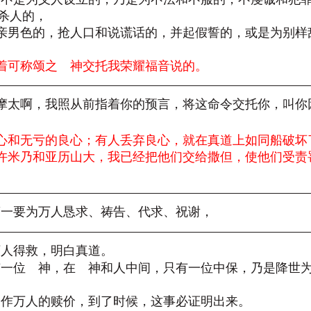
杀人的，
淫和亲男色的，抢人口和说谎话的，并起假誓的，或是为别
是照着可称颂之　神交托我荣耀福音说的。
儿提摩太啊，我照从前指着你的预言，将这命令交托你，叫
心和无亏的良心；有人丢弃良心，就在真道上如同船破坏
许米乃和亚历山大，我已经把他们交给撒但，使他们受责
你第一要为万人恳求、祷告、代求、祝谢，
万人得救，明白真道。
只有一位　神，在　神和人中间，只有一位中保，乃是降世
自己作万人的赎价，到了时候，这事必证明出来。