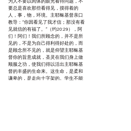
为人不要以肉体的眼光看待问题，不
要总是喜欢那些看得见，摸得着的
人，事，物，环境。主耶稣基督亲口
教导：“你因看见了我才信；那没有看
见就信的有福了。”（约20:29），阿
们！阿们！我们所顾念的，并不是所
见的，不是为自己得利得好处的，而
是顾念所不见的，就是仰望主耶稣基
督你的旨意成就，圣灵在我们身上做
顺服之功，使我们得以活出主耶稣基
督的丰盛的生命来。这生命，是柔和
谦卑的，是走向十字架的。学生不能
大于师傅，仆人不能大于主人。主所
走的路，我们也要走，在这窄门窄路
上，见证主你自己生命的丰盛与荣
耀。父神啊求你在我们身上成就你要
成就的我们的生命的意义，就是荣耀
你的圣名，见证主基督耶稣翻转生命
的大能。使世人看到我们，不是说“你