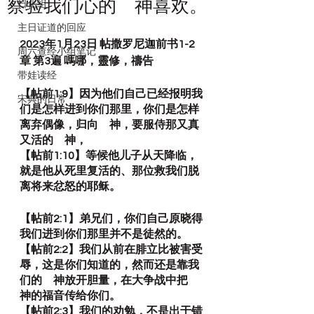
察验我们心的 神喜欢。
日化组
主日证道的回应
2023年1月23日 帖撒罗尼迦前书1-2
周六查经小组笔记
章 第3遍 嗎哪，靈修，禱告
带娃读经
【帖前1:9】因为他们自己已经报明我
宋典的日常
们是怎样进到你们那里，你们是怎样
离弃偶像，归向　神，要服侍那又真
又活的　神，
【帖前1:10】等候他儿子从天降临，
就是他从死里复活的、那位救我们脱
离将来忿怒的耶稣。
【帖前2:1】弟兄们，你们自己原晓得
我们进到你们那里并不是徒然的。
【帖前2:2】我们从前在腓立比被害受
辱，这是你们知道的，然而还是靠我
们的　神放开胆量，在大争战中把　
神的福音传给你们。
【帖前2:3】我们的劝勉，不是出于错