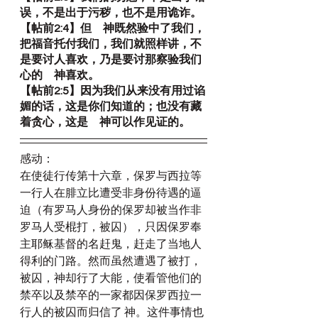
误，不是出于污秽，也不是用诡诈。
【帖前2:4】但　神既然验中了我们，
把福音托付我们，我们就照样讲，不
是要讨人喜欢，乃是要讨那察验我们
心的　神喜欢。
【帖前2:5】因为我们从来没有用过谄
媚的话，这是你们知道的；也没有藏
着贪心，这是　神可以作见证的。
感动：
在使徒行传第十六章，保罗与西拉等
一行人在腓立比遭受非身份待遇的逼
迫（有罗马人身份的保罗却被当作非
罗马人受棍打，被囚），只因保罗奉
主耶稣基督的名赶鬼，赶走了当地人
得利的门路。然而虽然遭遇了被打，
被囚，神却行了大能，使看管他们的
禁卒以及禁卒的一家都因保罗西拉一
行人的被囚而归信了 神。这件事情也