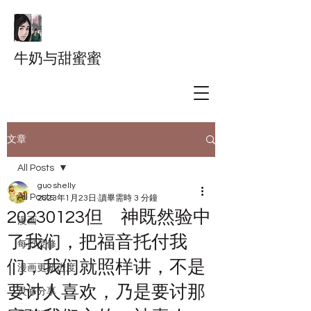
牛奶与甜蜜蜜
文章
All Posts
guo shelly
All Posts
2023年1月23日
讀畢需時 3 分鐘
20230123但 神既然验中
漫画
了我们，把福音托付我
每日灵修
们，我们就照样讲，不是
漫画更新进度
要讨人喜欢，乃是要讨那
灵修分享