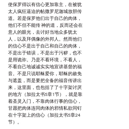
使保罗得以有信心更加靠主，在被犹
太人疯狂逼迫的帖撒罗尼迦城放胆传
道。若是保罗他们出于自己的肉体，
他们不但不能传 神的道，反而还会在
意人的眼光，去讨好当地众多犹太
人，以及拜偶像的外邦人。然而他们
的信心不是出于自己和自己的肉体，
不是出于错误，不是出于污秽，也不
是用诡诈。乃是不看环境，不看人，
不看自己地诚诚实实地宣讲基督的福
音。不是只说耶稣爱你，耶稣的赦免
与遮盖，而是要把全备的福音传讲出
来，这里面，也包括了了十字架讨厌
的地方（加拉太书5章1节），就是靠
着圣灵入门，不靠肉体行事的信心，
甘愿把肉体连同肉体的邪情私欲同钉
在十字架上的信心（加拉太书5章24
节）。