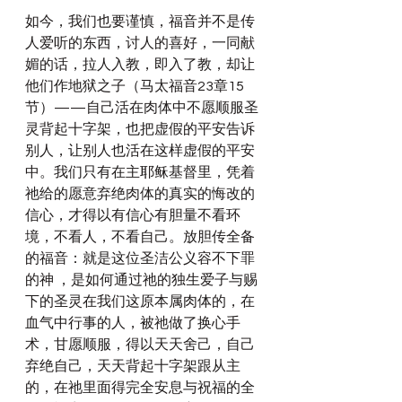
如今，我们也要谨慎，福音并不是传
人爱听的东西，讨人的喜好，一同献
媚的话，拉人入教，即入了教，却让
他们作地狱之子（马太福音23章15
节）——自己活在肉体中不愿顺服圣
灵背起十字架，也把虚假的平安告诉
别人，让别人也活在这样虚假的平安
中。我们只有在主耶稣基督里，凭着
祂给的愿意弃绝肉体的真实的悔改的
信心，才得以有信心有胆量不看环
境，不看人，不看自己。放胆传全备
的福音：就是这位圣洁公义容不下罪
的神 ，是如何通过祂的独生爱子与赐
下的圣灵在我们这原本属肉体的，在
血气中行事的人，被祂做了换心手
术，甘愿顺服，得以天天舍己，自己
弃绝自己，天天背起十字架跟从主
的，在祂里面得完全安息与祝福的全