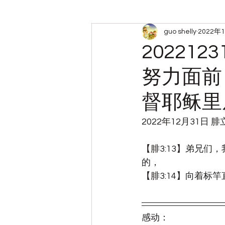
guo shelly
2022年
周六查经小组笔记
带娃
2022
努力面前
督耶稣里
2022年12月31日 
【腓3:13】弟兄
的，
【腓3:14】向着
感动：