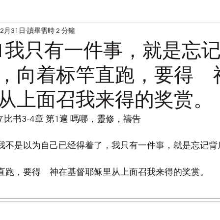
12月31日
讀畢需時 2 分鐘
读经
宋典的日常
1231我只有一件事，就是忘
，向着标竿直跑，要得 
从上面召我来得的奖赏。
腓立比书3-4章 第1遍 嗎哪，靈修，禱告
们，我不是以为自己已经得着了，我只有一件事，就是忘记
标竿直跑，要得　神在基督耶稣里从上面召我来得的奖赏。