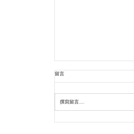
2026八月 简易的零星整理以
留言
赛亚书研读笔记（2）
目录： 前三十九卷地址：2026七
月八月 简易的零星整理以赛亚书
撰寫留言......
研读笔记（1） 第四十章、第四十
一章、第四十二章、第四十三章、
第四十四章、第四十五章、
………… 以赛亚书第四十章 从以赛
亚书的第四十章开始，简直是精准