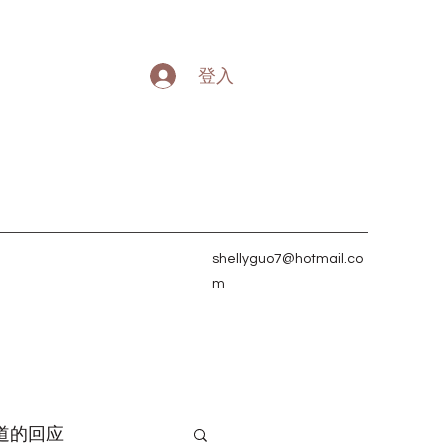
登入
shellyguo7@hotmail.co
m
道的回应