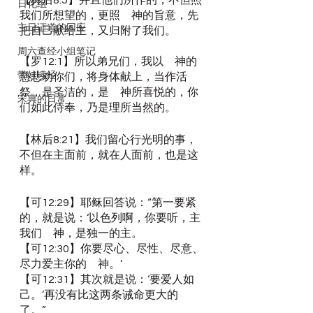
【林后8:5】并且他们所作的，不但照
日化组
我们所想望的，更照　神的旨意，先
主日证道的回应
把自己献给主，又归附了我们。
周六查经小组笔记
【罗12:1】所以弟兄们，我以　神的
带娃读经
慈悲劝你们，将身体献上，当作活
祭，是圣洁的，是　神所喜悦的，你
宋典的日常
们如此侍奉，乃是理所当然的。
【林后8:21】我们留心行光明的事，
不但在主面前，就在人面前，也是这
样。
【可12:29】耶稣回答说：“第一要紧
的，就是说：‘以色列啊，你要听，主
我们　神，是独一的主。
【可12:30】你要尽心、尽性、尽意、
尽力爱主你的　神。’
【可12:31】其次就是说：‘要爱人如
己。’再没有比这两条诫命更大的
了。”