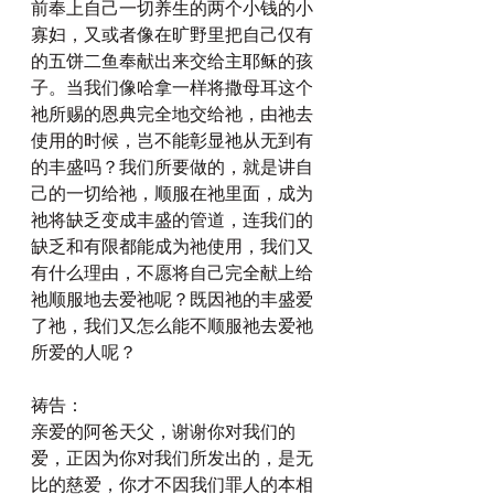
前奉上自己一切养生的两个小钱的小
寡妇，又或者像在旷野里把自己仅有
的五饼二鱼奉献出来交给主耶稣的孩
子。当我们像哈拿一样将撒母耳这个
祂所赐的恩典完全地交给祂，由祂去
使用的时候，岂不能彰显祂从无到有
的丰盛吗？我们所要做的，就是讲自
己的一切给祂，顺服在祂里面，成为
祂将缺乏变成丰盛的管道，连我们的
缺乏和有限都能成为祂使用，我们又
有什么理由，不愿将自己完全献上给
祂顺服地去爱祂呢？既因祂的丰盛爱
了祂，我们又怎么能不顺服祂去爱祂
所爱的人呢？
祷告：
亲爱的阿爸天父，谢谢你对我们的
爱，正因为你对我们所发出的，是无
比的慈爱，你才不因我们罪人的本相