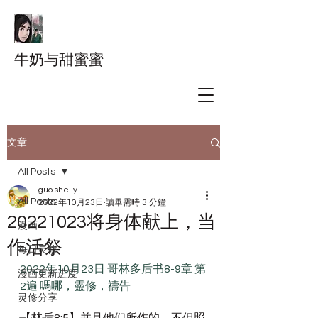
牛奶与甜蜜蜜
文章
All Posts
guo shelly
All Posts
2022年10月23日
讀畢需時 3 分鐘
20221023将身体献上，当
漫画
作活祭
每日灵修
2022年10月23日 哥林多后书8-9章 第
漫画更新进度
2遍 嗎哪，靈修，禱告
灵修分享