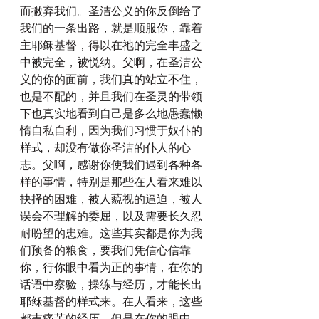
而撇弃我们。圣洁公义的你反倒给了
我们的一条出路，就是顺服你，靠着
主耶稣基督，得以在祂的完全丰盛之
中被完全，被悦纳。父啊，在圣洁公
义的你的面前，我们真的站立不住，
也是不配的，并且我们在圣灵的带领
下也真实地看到自己是多么地愚蠢懒
惰自私自利，因为我们习惯于奴仆的
样式，却没有做你圣洁的仆人的心
志。父啊，感谢你使我们遇到各种各
样的事情，特别是那些在人看来难以
抉择的困难，被人藐视的逼迫，被人
误会不理解的委屈，以及需要长久忍
耐盼望的患难。这些其实都是你为我
们预备的粮食，要我们凭信心信靠
你，行你眼中看为正的事情，在你的
话语中察验，操练与经历，才能长出
耶稣基督的样式来。在人看来，这些