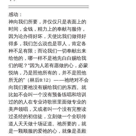
感动：
神向我们所要，并仅仅只是表面上的
时间，金钱，精力上的奉献与服侍，
因为论办得好坏，天使比我们做得好
得多，我们怎么说也是罪人，肯定各
种不足有限；而论我们一切奉献出来
给他的，哪一样不是祂先白白赐给我
们的呢？“因为人若有愿做的心，必蒙
悦纳，乃是照他所有的，并不是照他
所无的”（林后8:12）——祂绝对不会
向我们要祂没有赐给我们的东西。就
比如不会叫一个没有预备练唱和培训
过的的人在专业诗歌班里面做专业的
美声领唱，又或者叫一个没有完整读
过圣经的初信徒，立刻做一个全职传
道人天天做十场证道。祂所要的，就
是一颗顺服的爱祂的心，就像是圣殿