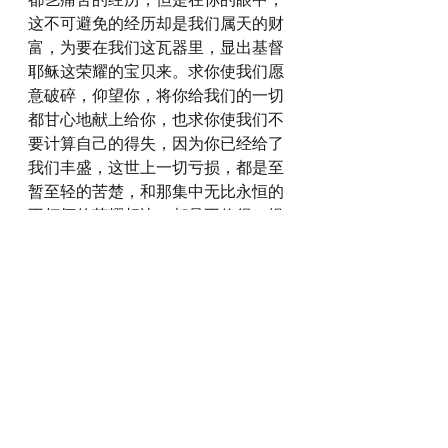
都㐊痛苦的经历，但是在你的眼中，
这不可避免的经历却是我们属天的财
富，为要在我们这瓦器里，显出基督
耶稣这荣耀的宝贝来。求你使我们愿
意破碎，仰望你，将你给我们的一切
都甘心地献上给你，也求你使我们不
要计算自己的得失，因为你已经给了
我们丰盛，这世上一切亏损，都是至
暂至轻的苦楚，和那集中无比永恒的
不朽坏的荣耀相比，都是不值得一提
的。并且我们真的不配，却因你的爱
而能够在基督耶稣里得着。求你使我
们脱去奴仆的样式，真的像你的儿女
一般信靠你，向你呼求，依靠你的，
得着安慰与坚固的信心！奉主基督耶
稣的名祈求祷告！阿们！
每日灵修