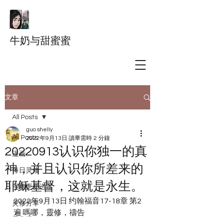
牛奶与甜蜜蜜
文章
All Posts
guo shelly
All Posts
2022年9月13日
讀畢需時 2 分鐘
20220913认识你独一的真
漫画
神，并且认识你所差来的
每日灵修
耶稣基督，这就是永生。
漫画更新进度
2022年9月13日 约翰福音17-18章 第2
灵修分享
遍 嗎哪，靈修，禱告