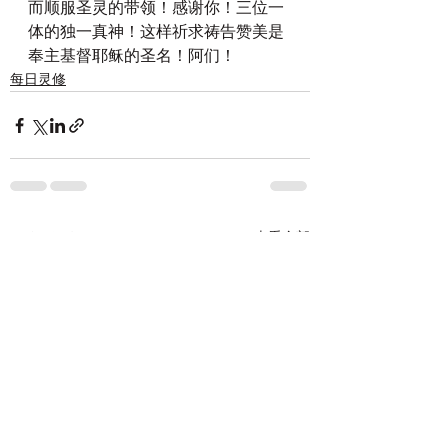
而顺服圣灵的带领！感谢你！三位一
体的独一真神！这样祈求祷告赞美是
奉主基督耶稣的圣名！阿们！
每日灵修
查看全部
最新文章