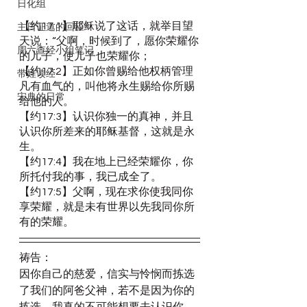
日化组
【约17:1】耶稣说了这话，就举目望
主日证道的回应
天说：“父啊，时候到了，愿你荣耀你
周六查经小组笔记
的儿子，使儿子也荣耀你；
【约17:2】正如你曾赐给他权柄管理
带娃读经
凡有血气的，叫他将永生赐给你所赐
宋典的日常
给他的人。
【约17:3】认识你独一的真神，并且
认识你所差来的耶稣基督，这就是永
生。
【约17:4】我在地上已经荣耀你，你
所托付我的事，我已成全了。
【约17:5】父啊，现在求你使我同你
享荣耀，就是未有世界以先我同你所
有的荣耀。
祷告：
因你自己的慈爱，信实与怜悯而拣选
了我们的阿爸父神，若不是因为你的