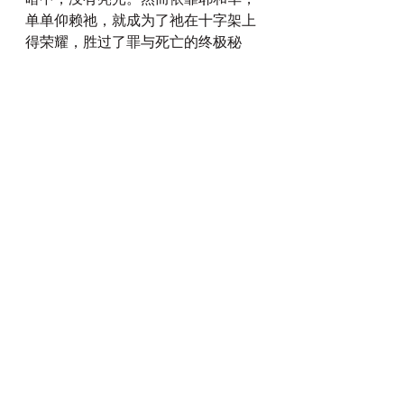
单单仰赖祂，就成为了祂在十字架上
得荣耀，胜过了罪与死亡的终极秘
诀。
主啊！求你帮助我们，因着纪念你的
谦卑，顺服，受难与十字架的死亡，
学会如何舍己，背起十字架，来跟从
祢！
每日灵修
查看全部
最新文章