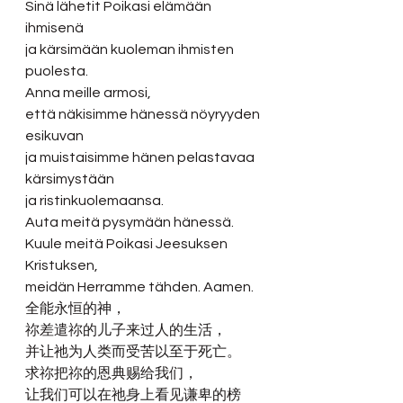
Sinä lähetit Poikasi elämään 
ihmisenä
ja kärsimään kuoleman ihmisten 
puolesta.
Anna meille armosi,
että näkisimme hänessä nöyryyden 
esikuvan
ja muistaisimme hänen pelastavaa 
kärsimystään
ja ristinkuolemaansa.
Auta meitä pysymään hänessä.
Kuule meitä Poikasi Jeesuksen 
Kristuksen,
meidän Herramme tähden. Aamen. 
全能永恒的神，
祢差遣祢的儿子来过人的生活，
并让祂为人类而受苦以至于死亡。
求祢把祢的恩典赐给我们，
让我们可以在祂身上看见谦卑的榜