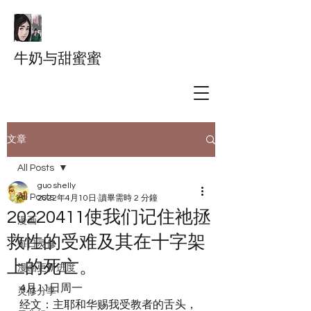
牛奶与甜蜜蜜
文章
All Posts
guo shelly
All Posts
2022年4月10日
讀畢需時 2 分鐘
20220411使我们记住祂拯
漫画
救性的受难及其在十字架
每日灵修
上的死亡。
漫画更新进度
4月11日周一
灵修分享
经文：主耶和华赐我受教者的舌头，