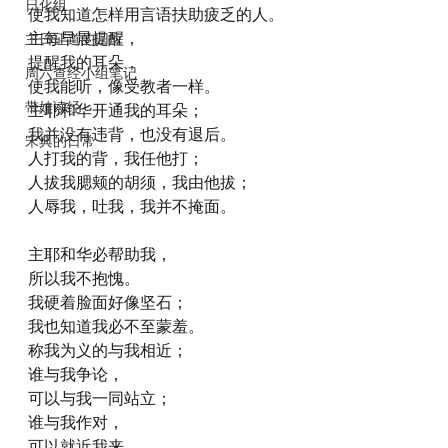
日化组
使我知道怎样用言语扶助疲乏的人。
主每早晨提醒，
主日证道的回应
提醒我的耳朵，
周六查经小组笔记
使我能听，像受教者一样。
带娃读经
主耶和华开通我的耳朵；
我并没有违背，也没有退后。
宋典的日常
人打我的背，我任他打；
人拔我腮颊的胡须，我由他拔；
人辱我，吐我，我并不掩面。
主耶和华必帮助我，
所以我不抱愧。
我硬着脸面好像坚石；
我也知道我必不至蒙羞。
称我为义的与我相近；
谁与我争论，
可以与我一同站立；
谁与我作对，
可以就近我来。