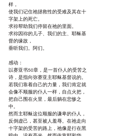
样，
使我们记住祂拯救性的受难及其在十
字架上的死亡。
求祢帮助我们停留在祂的里面。
求祢因祢的儿子、我们的主、耶稣基
督的缘故，
垂听我们。阿们。
感动：
以赛亚书50章，是一首仆人的受苦之
诗，是指向弥赛亚主耶稣基督说的。
若我们靠着自己的力量，我们肯定就
会像不顺服的仆人一样，自点火把，
把自己围在火里，最后躺在悲惨之
中。
然而主耶稣这位顺服的谦卑的仆人，
反倒虚己，甚至被人羞辱。在祂走向
十字架的受苦的路上，祂像是行在黑
暗中，没有亮光。然而依靠耶和华，