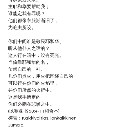
主耶和华要帮助我；
谁能定我有罪呢？
他们都像衣服渐渐旧了，
为蛀虫所咬。
你们中间谁是敬畏耶和华、
听从他仆人之话的？
这人行在暗中，没有亮光。
当倚靠耶和华的名，
仗赖自己的　神。
凡你们点火，用火把围绕自己的
可以行在你们的火焰里，
并你们所点的火把中。
这是我手所定的：
你们必躺在悲惨之中。
(以赛亚书 50:4-11和合本)
祷告：Kaikkivaltias, iankaikkinen 
Jumala.