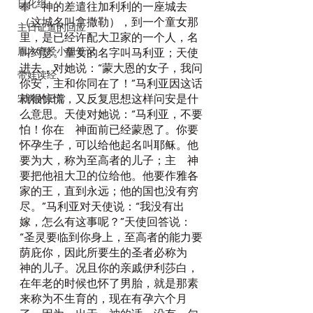
日化组
奉　神的差遣往加利利的一座城去
（这城名叫拿撒勒），到一个童女那
主日证道的回应
里，是已经许配大卫家的一个人，名
周六查经小组笔记
叫约瑟。童女的名字叫马利亚；天使
进去，对她说：“蒙大恩的女子，我问
带娃读经
你安，主和你同在了！”马利亚因这话
就很惊慌，又反复思想这样问安是什
宋典的日常
么意思。天使对她说：“马利亚，不要
怕！你在　神面前已经蒙恩了。你要
怀孕生子，可以给他起名叫耶稣。他
要为大，称为至高者的儿子；主　神
要把他祖大卫的位给他。他要作雅各
家的王，直到永远；他的国也没有穷
尽。”马利亚对天使说：“我没有出
嫁，怎么有这事呢？”天使回答说：
“圣灵要临到你身上，至高者的能力要
荫庇你，因此所要生的圣者必称为　
神的儿子。况且你的亲戚伊利莎白，
在年老的时候也怀了男胎，就是那素
来称为不生育的，现在有孕六个月