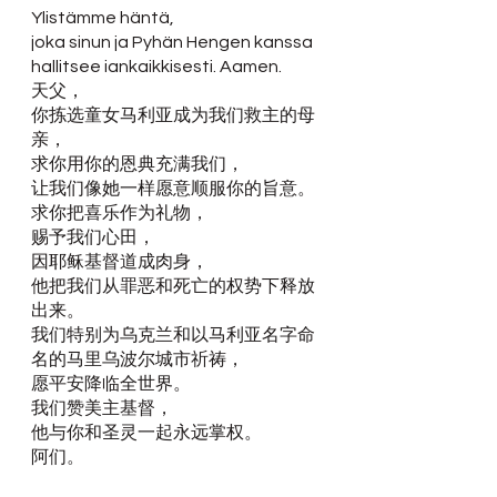
Ylistämme häntä,
joka sinun ja Pyhän Hengen kanssa 
hallitsee iankaikkisesti. Aamen. 
天父，
你拣选童女马利亚成为我们救主的母
亲，
求你用你的恩典充满我们，
让我们像她一样愿意顺服你的旨意。
求你把喜乐作为礼物，
赐予我们心田，
因耶稣基督道成肉身，
他把我们从罪恶和死亡的权势下释放
出来。
我们特别为乌克兰和以马利亚名字命
名的马里乌波尔城市祈祷，
愿平安降临全世界。
我们赞美主基督，
他与你和圣灵一起永远掌权。
阿们。