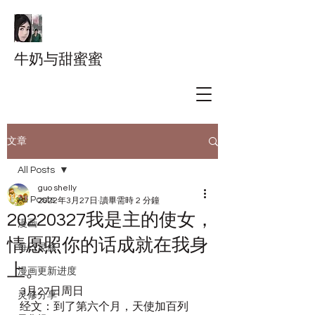
牛奶与甜蜜蜜
文章
All Posts
guo shelly
All Posts
2022年3月27日
讀畢需時 2 分鐘
20220327我是主的使女，
漫画
情愿照你的话成就在我身
每日灵修
上。
漫画更新进度
3月27日周日
灵修分享
经文：到了第六个月，天使加百列