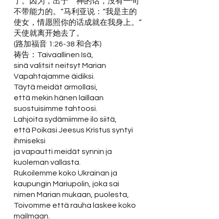
了。因为，出于　神的话，没有一句
不带能力的。”马利亚说：“我是主的
使女，情愿照你的话成就在我身上。”
天使就离开她去了。
(路加福音 1:26-38 和合本)
祷告：Taivaallinen Isä,
sinä valitsit neitsyt Marian 
Vapahtajamme äidiksi.
Täytä meidät armollasi,
että mekin hänen laillaan 
suostuisimme tahtoosi.
Lahjoita sydämiimme ilo siitä,
että Poikasi Jeesus Kristus syntyi 
ihmiseksi
ja vapautti meidät synnin ja 
kuoleman vallasta.
Rukoilemme koko Ukrainan ja 
kaupungin Mariupolin, joka sai 
nimen Marian mukaan, puolesta,
Toivomme että rauha laskee koko 
mailmaan. 