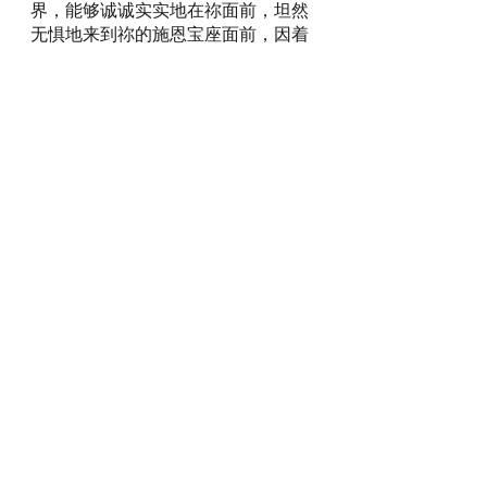
界，能够诚诚实实地在祢面前，坦然
无惧地来到祢的施恩宝座面前，因着
祢的教训，得怜悯，蒙恩惠，做随时
的帮助！奉主基督耶稣的民祈求！阿
们！
每日灵修
查看全部
最新文章