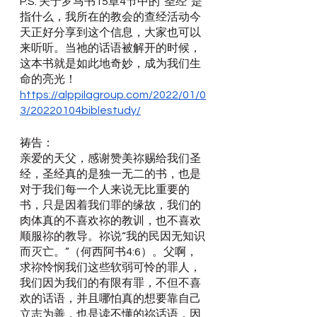
P.S. 关于罗马书15章4节中的“圣经”是
指什么，我所在的教会的查经活动今
天正好分享到这个信息，大家也可以
来听听。当祂的话语被解开的时候，
这本书就是如此地奇妙，成为我们生
命的亮光！
https://alppilagroup.com/2022/01/0
3/20220104biblestudy/
祷告：
亲爱的天父，感谢赞美祢赐给我们圣
经，圣经真的是独一无二的书，也是
对于我们每一个人来说无比重要的
书，只是因着我们罪的缘故，我们的
肉体真的不喜欢祢的教训，也不喜欢
顺服祢的教导。祢说“我的民因无知识
而灭亡。”（何西阿书4:6）。父啊，
求祢怜悯我们这些软弱可怜的罪人，
我们因为我们的有限有罪，不但不喜
欢的话语，并且哪怕真的想要靠自己
立志为善，也是读不懂的祢话语，因