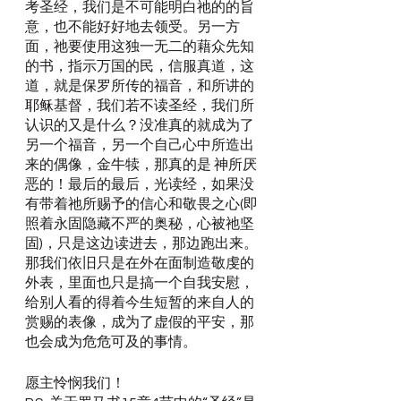
考圣经，我们是不可能明白祂的的旨
意，也不能好好地去领受。另一方
面，祂要使用这独一无二的藉众先知
的书，指示万国的民，信服真道，这
道，就是保罗所传的福音，和所讲的
耶稣基督，我们若不读圣经，我们所
认识的又是什么？没准真的就成为了
另一个福音，另一个自己心中所造出
来的偶像，金牛犊，那真的是 神所厌
恶的！最后的最后，光读经，如果没
有带着祂所赐予的信心和敬畏之心(即
照着永固隐藏不严的奥秘，心被祂坚
固)，只是这边读进去，那边跑出来。
那我们依旧只是在外在面制造敬虔的
外表，里面也只是搞一个自我安慰，
给别人看的得着今生短暂的来自人的
赏赐的表像，成为了虚假的平安，那
也会成为危危可及的事情。
愿主怜悯我们！