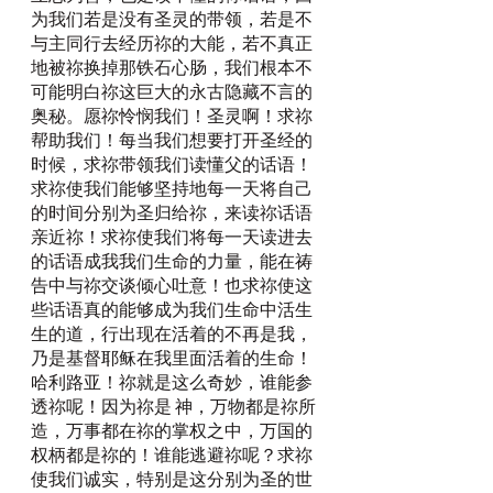
为我们若是没有圣灵的带领，若是不
与主同行去经历祢的大能，若不真正
地被祢换掉那铁石心肠，我们根本不
可能明白祢这巨大的永古隐藏不言的
奥秘。愿祢怜悯我们！圣灵啊！求祢
帮助我们！每当我们想要打开圣经的
时候，求祢带领我们读懂父的话语！
求祢使我们能够坚持地每一天将自己
的时间分别为圣归给祢，来读祢话语
亲近祢！求祢使我们将每一天读进去
的话语成我我们生命的力量，能在祷
告中与祢交谈倾心吐意！也求祢使这
些话语真的能够成为我们生命中活生
生的道，行出现在活着的不再是我，
乃是基督耶稣在我里面活着的生命！
哈利路亚！祢就是这么奇妙，谁能参
透祢呢！因为祢是 神，万物都是祢所
造，万事都在祢的掌权之中，万国的
权柄都是祢的！谁能逃避祢呢？求祢
使我们诚实，特别是这分别为圣的世