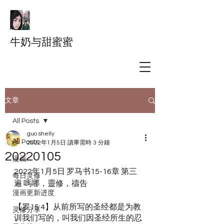
牛奶与甜蜜蜜
文章
All Posts
guo shelly
All Posts
2022年1月5日
讀畢需時 3 分鐘
20220105
漫画
2022年1月5日 罗马书15-16章 第三
每日灵修
遍 嗎哪，靈修，禱告
漫画更新进度
【罗15:4】从前所写的圣经都是为教
灵修分享
训我们写的，叫我们因圣经所生的忍