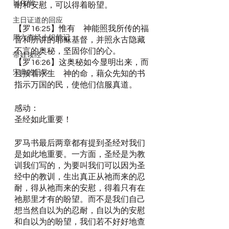
日化组
耐和安慰，可以得着盼望。
主日证道的回应
【罗16:25】惟有　神能照我所传的福
周六查经小组笔记
音和所讲的耶稣基督，并照永古隐藏
不言的奥秘，坚固你们的心。
带娃读经
【罗16:26】这奥秘如今显明出来，而
宋典的日常
且按着永生　神的命，藉众先知的书
指示万国的民，使他们信服真道。
感动：
圣经如此重要！
罗马书最后两章都有提到圣经对我们
是如此地重要。一方面，圣经是为教
训我们写的，为要叫我们可以因为圣
经中的教训，生出真正从祂而来的忍
耐，得从祂而来的安慰，得着只有在
祂那里才有的盼望。而不是我们自己
想当然自以为的忍耐，自以为的安慰
和自以为的盼望，我们若不好好地查