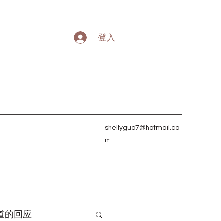
登入
shellyguo7@hotmail.co
m
道的回应