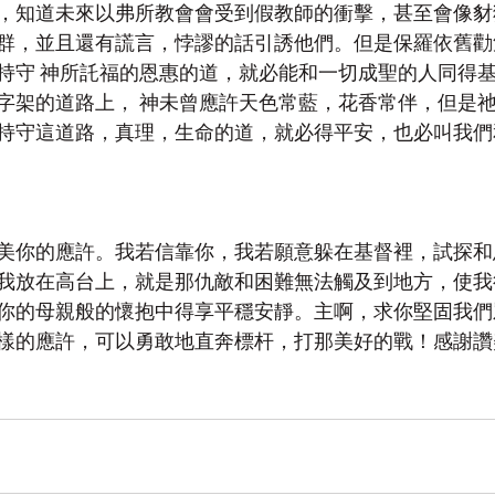
，知道未來以弗所教會會受到假教師的衝擊，甚至會像豺
群，並且還有謊言，悖謬的話引誘他們。但是保羅依舊勸
持守 神所託福的恩惠的道，就必能和一切成聖的人同得
字架的道路上， 神未曾應許天色常藍，花香常伴，但是
持守這道路，真理，生命的道，就必得平安，也必叫我們
美你的應許。我若信靠你，我若願意躲在基督裡，試探和
我放在高台上，就是那仇敵和困難無法觸及到地方，使我
你的母親般的懷抱中得享平穩安靜。主啊，求你堅固我們
樣的應許，可以勇敢地直奔標杆，打那美好的戰！感謝讚