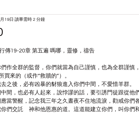
8月19日
讀畢需時 2 分鐘
读经
宋典的日常
0
使徒行傳19-20章 第五遍 嗎哪，靈修，禱告
靈立你們作全群的監督，你們就當為自己謹慎，也為全群謹慎
所買來的（或作“救贖的”）。
知道我去之後，必有凶暴的豺狼進入你們中間，不愛惜羊群。
是你們中間，也必有人起來，說悖謬的話，要引誘門徒跟從他
以你們應當警醒，記念我三年之久晝夜不住地流淚，勸戒你們
今我把你們交託　神和他恩惠的道。這道能建立你們，叫你們