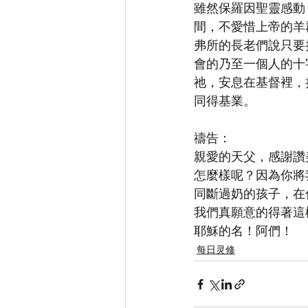
雖然保羅因聖靈感動
間，不愛惜上帝的羊
弗所的長老們說只要
會的乃至一個人的十
祂，安息在基督裡，
同得基業。
禱告：
親愛的天父，感謝讚
怎麼樣呢？因為你將
同斷過奶的孩子，在
我們真願意的得著這
耶穌的名！阿們！
每日灵修