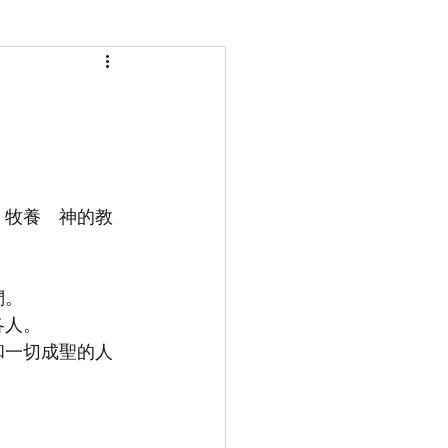
，牧養　神的教
們。
各人。
和一切成聖的人