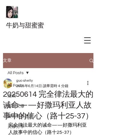
牛奶与甜蜜蜜
文章
All Posts
guo shelly
All Posts
2025年6月14日
讀畢需時 4 分鐘
20250614 完全律法最大的
漫画
诫命——好撒玛利亚人故
每日灵修
事中的信心（路十25-37）
漫画更新进度
完全律法最大的诫命——好撒玛利亚
灵修分享
人故事中的信心（路十25-37）