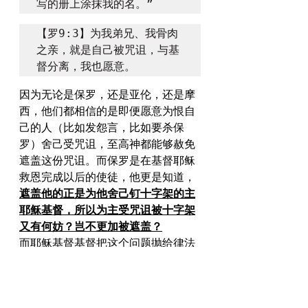
写的册上涂抹我的名。”
【罗9:3】为我弟兄、我骨肉
之亲，就是自己被咒诅，与基
督分离，我也愿意。
因为无论是保罗，还是亚伦，还是摩
西，他们都相信的是即便愿意为恨自
己的人（比如发怨言，比如要杀保
罗）舍己受咒诅，至高神都能够赦免
遮盖这份咒诅。而保罗是在基督耶稣
救恩完成以后的使徒，他更是知道，
遮盖他的正是为他舍己钉十字架的主
耶稣基督，所以为主受咒诅被十字架
又有何妨？岂不更加被遮盖？
而耶稣基督基督把这个问题抛给律法
师，显然祂是知道律法师定睛在字句
上，却不明白舍己之爱是因着信靠至
高三一所生发出的信心才能有的。事