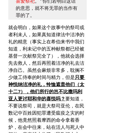
喜爱祭祀
。’你们若明白这话
的意思，就不将无罪的当作有
罪的了。
就会明白，如果这个故事中的祭司或
者利未人，如果真知道律法中洁净的
礼的精意（事实上在希伯来书中我们
知道，利未记中的五种献祭都已经被
基督一次献祭完全了），他就会选择
先去救人，然后再照着洁净的礼去洁
净自己。虽然会麻烦非常多，耽搁不
少做工侍奉的时间与精力，但是
只要 
神悦纳洁净的礼，怜恤遮盖他们（太
十二7），他们所行的岂不比撒玛利
亚人更讨耶和华的喜悦吗？
要知道，
不要说祭司，就是大祭司亚伦，在民
数记中百姓因犯罪遭受瘟疫之灾的时
候，他竟然照着摩西的命令拿着香
炉，在会中往来，站在活人与死人中