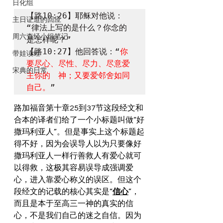
日化组
【路10:26】耶稣对他说：
主日证道的回应
“律法上写的是什么？你念的
周六查经小组笔记
是怎样呢？”

【路10:27】他回答说：“
你
带娃读经
要尽心、尽性、尽力、尽意爱
宋典的日常
主你的　神；又要爱邻舍如同
自己。
”
路加福音第十章25到37节这段经文和
合本的译者们给了一个小标题叫做“好
撒玛利亚人”。但是事实上这个标题起
得不好，因为会误导人以为只要像好
撒玛利亚人一样行善救人有爱心就可
以得救，这极其容易误导成强调爱
心，进入靠爱心称义的误区。但这个
段经文的记载的核心其实是“
信心
”，
而且是本于至高三一神的真实的信
心，不是我们自己的迷之自信。因为