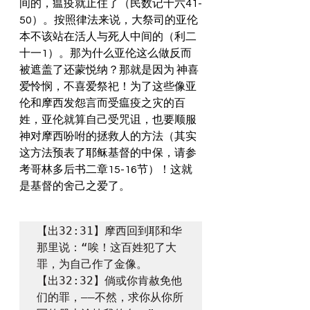
间的，瘟疫就止住了（民数记十六41-
50）。按照律法来说，大祭司的亚伦
本不该站在活人与死人中间的（利二
十一1）。那为什么亚伦这么做反而
被遮盖了还蒙悦纳？那就是因为 神喜
爱怜悯，不喜爱祭祀！为了这些像亚
伦和摩西发怨言而受瘟疫之灾的百
姓，亚伦就算自己受咒诅，也要顺服
神对摩西吩咐的拯救人的方法（其实
这方法预表了耶稣基督的中保，请参
考哥林多后书二章15-16节）！这就
是基督的舍己之爱了。
【出32:31】摩西回到耶和华
那里说：“唉！这百姓犯了大
罪，为自己作了金像。

【出32:32】倘或你肯赦免他
们的罪，——不然，求你从你所