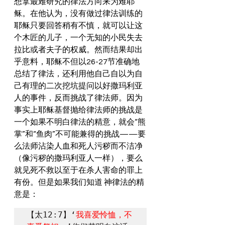
想拿最难研究的律法方向来为难耶
稣。在他认为，没有做过律法训练的
耶稣只要回答稍有不慎，就可以让这
个木匠的儿子，一个无知的小民失去
拉比或者夫子的权威。然而结果却出
乎意料，耶稣不但以26-27节准确地
总结了律法，还利用他自己自以为自
己有理的二次挖坑提问以好撒玛利亚
人的事件，反而挑战了律法师。因为
事实上耶稣基督抛给律法师的挑战是
一个如果不明白律法的精意，就会“熊
掌”和“鱼肉”不可能兼得的挑战——要
么法师沾染人血和死人污秽而不洁净
（像污秽的撒玛利亚人一样），要么
就见死不救以至于在杀人害命的罪上
有份。但是如果我们知道 神律法的精
意是：
【太12:7】‘
我喜爱怜恤，不