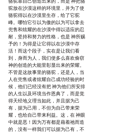
骆驼靠自己创造出来的，而是 神把骆
驼放在沙漠这样的环境里，并为了使
骆驼得以在沙漠里生存，给了它驼
峰。哪怕它引以为傲的以为可以拿去
兜售和炫耀的在沙漠中得以适应的忍
耐，坚持和努力的性格，也是 神所赐
予的！为得是让它得以在沙漠中存
活！而这个段子，实在是让我们看
到，身而为人，我们使多么喜欢偷窃 
神的创造的大能里彰显出来的荣耀。
不管是这故事里的骆驼，还是人，当
人在兜售或者炫耀自己成功经验的时
候，他们已经没有把 神为他们所安排
的人生以及环境当作恩典了，而是觉
得天经地义理当如此，并且据为己
有，据为己用，不但为自己带来荣
耀，也给自己带来利益。这，在 神眼
中就是恶！因为万有都是藉着祂而造
的，没有一样我们可以据为己有，不