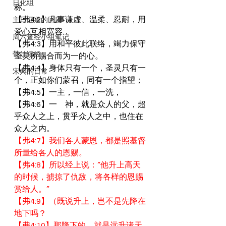
日化组
称。
【弗4:2】凡事谦虚、温柔、忍耐，用
主日证道的回应
爱心互相宽容，
周六查经小组笔记
【弗4:3】用和平彼此联络，竭力保守
带娃读经
圣灵所赐合而为一的心。
【弗4:4】身体只有一个，圣灵只有一
宋典的日常
个，正如你们蒙召，同有一个指望；
【弗4:5】一主，一信，一洗，
【弗4:6】一　神，就是众人的父，超
乎众人之上，贯乎众人之中，也住在
众人之内。
【弗4:7】我们各人蒙恩，都是照基督
所量给各人的恩赐。
【弗4:8】所以经上说：“他升上高天
的时候，掳掠了仇敌，将各样的恩赐
赏给人。”
【弗4:9】（既说升上，岂不是先降在
地下吗？
【弗4:10】那降下的，就是远升诸天