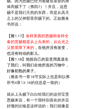
赐。因为恩赐已经为着建造基督的身
体而赐下了（弗四7）！并且，这恩
赐不是我们天然的东西，而是从高天
之上的父神那里所赐下的。正如雅各
书所说：
【雅1:17】
各样美善的恩赐和各样全
备的赏赐都是从上头来的，从众光之
父那里降下来的
，在他并没有改变，
也没有转动的影儿。
【雅1:18】他按自己的旨意用真道生
了我们，叫我们在他所造的万物中，
好像初熟的果子。
（雅各书一章18节实际上也是和以弗
所书4章13-16的信息是一致的）
就从上头赐下白白给我们的这些宝贵
恩赐来说，有一个我特别喜欢的并且
好懂的比喻是这样说的：我们就像是