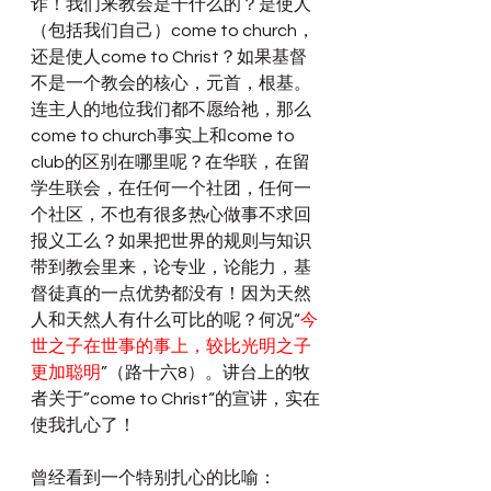
诈！我们来教会是干什么的？是使人
（包括我们自己）come to church，
还是使人come to Christ？如果基督
不是一个教会的核心，元首，根基。
连主人的地位我们都不愿给祂，那么
come to church事实上和come to 
club的区别在哪里呢？在华联，在留
学生联会，在任何一个社团，任何一
个社区，不也有很多热心做事不求回
报义工么？如果把世界的规则与知识
带到教会里来，论专业，论能力，基
督徒真的一点优势都没有！因为天然
人和天然人有什么可比的呢？何况“
今
世之子在世事的事上，较比光明之子
更加聪明
”（路十六8）。讲台上的牧
者关于”come to Christ“的宣讲，实在
使我扎心了！
曾经看到一个特别扎心的比喻：