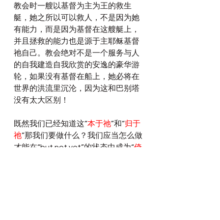
教会时一艘以基督为主为王的救生
艇，她之所以可以救人，不是因为她
有能力，而是因为基督在这艘艇上，
并且拯救的能力也是源于主耶稣基督
祂自己。教会绝对不是一个服务与人
的自我建造自我欣赏的安逸的豪华游
轮，如果没有基督在船上，她必将在
世界的洪流里沉沦，因为这和巴别塔
没有太大区别！
既然我们已经知道这“
本于祂
”和“
归于
祂
”那我们要做什么？我们应当怎么做
才能在“but not yet”的状态中成为“
倚
靠祂
”的器皿？圣灵的启示，从来都不
会只讲一半半的，连方法都已经为我
们阐明了，就是以弗所书四章13-16
节的信息，核心就是以“
满有基督长成
的身量
”“
长大成人
”！这“
长大成人
”不
是长在人的规则里，长得越发有自己