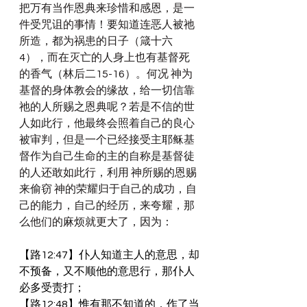
把万有当作恩典来珍惜和感恩，是一
件受咒诅的事情！要知道连恶人被祂
所造，都为祸患的日子（箴十六
4），而在灭亡的人身上也有基督死
的香气（林后二15-16）。何况 神为
基督的身体教会的缘故，给一切信靠
祂的人所赐之恩典呢？若是不信的世
人如此行，他最终会照着自己的良心
被审判，但是一个已经接受主耶稣基
督作为自己生命的主的自称是基督徒
的人还敢如此行，利用 神所赐的恩赐
来偷窃 神的荣耀归于自己的成功，自
己的能力，自己的经历，来夸耀，那
么他们的麻烦就更大了，因为：
【路12:47】仆人知道主人的意思，却
不预备，又不顺他的意思行，那仆人
必多受责打；
【路12:48】惟有那不知道的，作了当