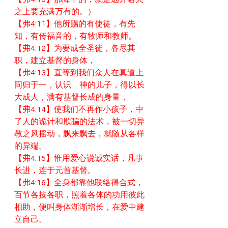
之上要充满万有的。）
【弗4:11】他所赐的有使徒，有先
知，有传福音的，有牧师和教师。
【弗4:12】为要成全圣徒，各尽其
职，建立基督的身体，
【弗4:13】直等到我们众人在真道上
同归于一，认识　神的儿子，得以长
大成人，满有基督长成的身量，
【弗4:14】使我们不再作小孩子，中
了人的诡计和欺骗的法术，被一切异
教之风摇动，飘来飘去，就随从各样
的异端。
【弗4:15】惟用爱心说诚实话，凡事
长进，连于元首基督。
【弗4:16】全身都靠他联络得合式，
百节各按各职，照着各体的功用彼此
相助，便叫身体渐渐增长，在爱中建
立自己。