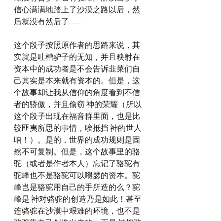
信心满满地踏上了沙漠之路以后，然
后就没有然后了……
这个段子按照原作者的思路来说，其
实就是吐槽驴子的无知，并且映射在
资本中的成功者是不会告诉韭菜们自
己其实是本来就有资本的。但是，这
个故事却让我从信仰的角度看到不信
者的骄傲，并且偷窃 神的荣耀（所以
这个段子出现在福音群里面，也是比
较匪夷所思的事情，唉抵挡 神的世人
呐！）。是的，世界的成功规则是固
然不可复制。但是，这个故事里的骆
驼（或者是作者本人）忘记了骆驼有
驼峰也不是骆驼可以嘚瑟的资本。驼
峰岂是骆驼用自己的手所造的么？驼
峰是 神对骆驼的创造乃是如此！甚至
连骆驼在沙漠中艰难的环境，也不是