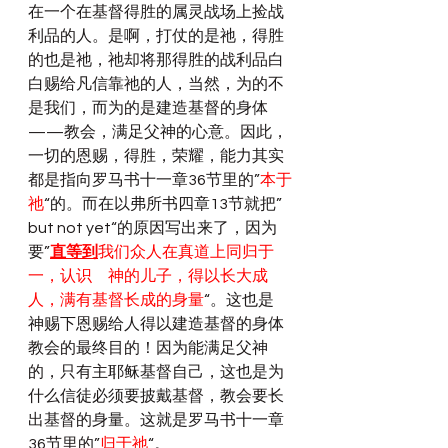
在一个在基督得胜的属灵战场上捡战
利品的人。是啊，打仗的是祂，得胜
的也是祂，祂却将那得胜的战利品白
白赐给凡信靠祂的人，当然，为的不
是我们，而为的是建造基督的身体
——教会，满足父神的心意。因此，
一切的恩赐，得胜，荣耀，能力其实
都是指向罗马书十一章36节里的”
本于
祂
“的。而在以弗所书四章13节就把”
but not yet“的原因写出来了，因为
要”
直等到
我们众人在真道上同归于
一，认识　神的儿子，得以长大成
人，满有基督长成的身量
“。这也是 
神赐下恩赐给人得以建造基督的身体
教会的最终目的！因为能满足父神
的，只有主耶稣基督自己，这也是为
什么信徒必须要披戴基督，教会要长
出基督的身量。这就是罗马书十一章
36节里的”
归于祂
“。