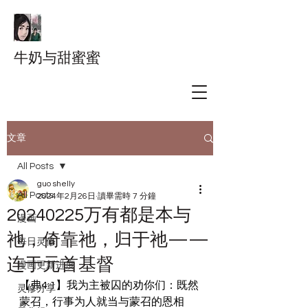
牛奶与甜蜜蜜
文章
All Posts
guo shelly
All Posts
2024年2月26日
讀畢需時 7 分鐘
20240225万有都是本与
漫画
祂，倚靠祂，归于祂——
每日灵修
连于元首基督
漫画更新进度
【弗4:1】我为主被囚的劝你们：既然
灵修分享
蒙召，行事为人就当与蒙召的恩相