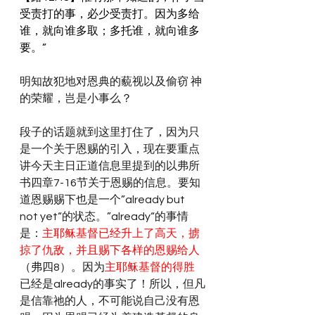
受责打的事，必少受责打。因为多给
谁，就向谁多取；多托谁，就向谁多
要。”
明知故犯地对恩典的藐视以及偷窃 神
的荣耀，岂是小事么？
段子的话题就到这里打住了，因为只
是一个关于恩赐的引入，现在要重点
讲今天主日正道信息里提到的以弗所
书四章7-16节关于恩赐的信息。要知
道恩赐赐下也是一个”already but 
not yet“的状态。”already“的事情
是：
主耶稣基督已经升上了高天，掳
掠了仇敌，并且赐下各样的恩赐给人
（弗四8）。因为
主耶稣基督的得胜
已经是already的事实了！所以，但凡
是信靠祂的人，不可能说自己没有恩