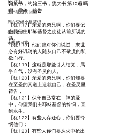
日化组
翰贰书，约翰三书，犹大书 第10遍 嗎
哪，靈修，禱告
主日证道的回应
周六查经小组笔记
【犹1:17】亲爱的弟兄啊，你们要记
念我们主耶稣基督之使徒从前所说的
带娃读经
话。
宋典的日常
【犹1:18】他们曾对你们说过，末世
必有好讥诮的人随从自己不敬虔的私
欲而行。
【犹1:19】这就是那些引人结党，属
乎血气，没有圣灵的人。
【犹1:20】亲爱的弟兄啊，你们却要
在至圣的真道上造就自己，在圣灵里
祷告，
【犹1:21】保守自己常在　神的爱
中，仰望我们主耶稣基督的怜悯，直
到永生。
【犹1:22】有些人存疑心，你们要怜
悯他们；
【犹1:23】有些人你们要从火中抢出