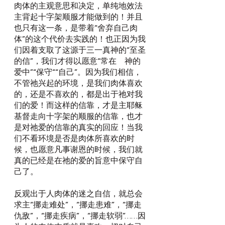
肉体的主观意思和决定，单纯地效法
主背起十字架顺服才能做到的！并且
也只有这一条，是带着“舍弃自己肉
体”的这个代价去实践的！也正因为我
们因着支取了这源于三一真神的“至圣
的信”，我们才得以愿意“常在　神的
爱中”“保守““自己”。因为我们相信，
不管祂兴起的环境，是我们肉体喜欢
的，还是不喜欢的，都是出于祂对我
们的爱！而这样的信靠，才是主耶稣
基督走向十字架的顺服的信靠，也才
是对祂爱的信靠的真实的回应！当我
们不看环境是否是肉体所喜欢的时
候，也愿意凡事谢恩的时候，我们就
真的已经是在祂的爱的旨意中保守自
己了。
反观出于人肉体的迷之自信，就总会
求主“挪走难处”，“挪走患难”，“挪走
仇敌”，“挪走疾病”，“挪走软弱”……因