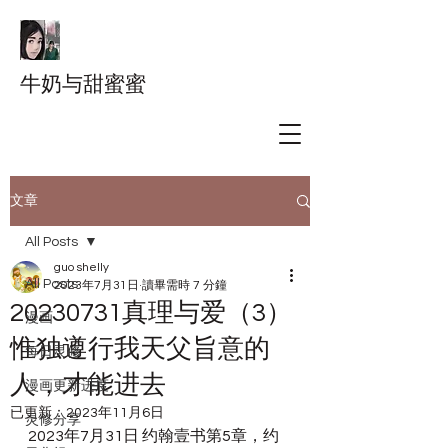
牛奶与甜蜜蜜
文章
All Posts
guo shelly
All Posts
2023年7月31日
讀畢需時 7 分鐘
20230731真理与爱（3）
漫画
惟独遵行我天父旨意的
每日灵修
人，才能进去
漫画更新进度
已更新：
2023年11月6日
灵修分享
2023年7月31日 约翰壹书第5章，约