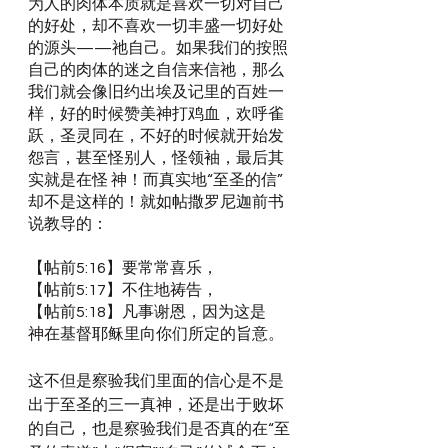
为人的肉体本质就是喜欢一切对自己
的好处，却不喜欢一切丰盛一切好处
的源头——祂自己。如果我们的按照
自己的肉体的迷之自信来信祂，那么
我们就会像旧约出埃及记里的百姓一
样，好的时候赞美神打鸡血，欢呼雀
跃，圣灵同在，不好的时候就开始发
怨言，甚至怪别人，怪领袖，最后其
实就是在怪 神！而真实地“至圣的信”
却不是这样的！就如帖撒罗尼迦前书
说教导的：
【帖前5:16】要常常喜乐，
【帖前5:17】不住地祷告，
【帖前5:18】凡事谢恩，因为这是　
神在基督耶稣里向你们所定的旨意。
这不但是察验我们里面的信心是不是
出于至圣的三一真神，还是出于败坏
的自己，也是察验我们是否真的在“至