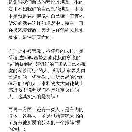
是觉得我们自己的安排才满意，祂的
安排不如我们的自己想的满意。本质
不是就是在拜偶像拜自己嘛！若有祂
所爱的活在这样的境况中，愿主一再
兴起环境管教！因为被任凭的人其实
最惨，是注定灭亡的！
而这类不被管教，被任凭的人也才是
“我们主耶稣基督之使徒从前所说的
话”所提到的“好讥诮的“”随从自己不敬
虔的私欲而行”的人。所以大家要为自
己遇到的一切管教，主所兴起的让肉
体不舒服的人，事和物大大向祂献上
感恩哦！说明我们不是注定灭亡的
人。这其实真的是祝福！
而另一方面，还有一类人，是主内的
肢体，这类人，圣灵也藉着犹大书给
了所有祂所爱的肢体们一个操练“爱”
的准则：