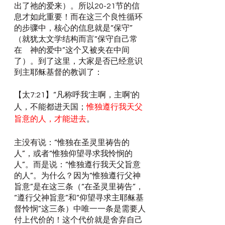
出了祂的爱来）。所以20-21节的信
息才如此重要！而在这三个良性循环
的步骤中，核心的信息就是“保守”
（就犹太文学结构而言“保守自己常
在　神的爱中”这个又被夹在中间
了）。到了这里，大家是否已经意识
到主耶稣基督的教训了：
【太7:21】“凡称呼我‘主啊，主啊’的
人，不能都进天国；
惟独遵行我天父
旨意的人，才能进去
。
主没有说：“惟独在圣灵里祷告的
人”，或者“惟独仰望寻求我怜悯的
人”。而是说：“惟独遵行我天父旨意
的人”。为什么？因为“惟独遵行父神
旨意”是在这三条（“在圣灵里祷告”，
“遵行父神旨意”和“仰望寻求主耶稣基
督怜悯”这三条）中唯一一条是需要人
付上代价的！这个代价就是舍弃自己