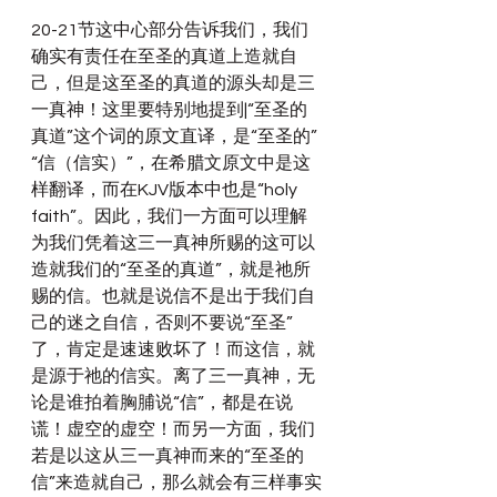
20-21节这中心部分告诉我们，我们
确实有责任在至圣的真道上造就自
己，但是这至圣的真道的源头却是三
一真神！这里要特别地提到|“至圣的
真道”这个词的原文直译，是“至圣的”
“信（信实）”，在希腊文原文中是这
样翻译，而在KJV版本中也是“holy 
faith”。因此，我们一方面可以理解
为我们凭着这三一真神所赐的这可以
造就我们的“至圣的真道”，就是祂所
赐的信。也就是说信不是出于我们自
己的迷之自信，否则不要说“至圣”
了，肯定是速速败坏了！而这信，就
是源于祂的信实。离了三一真神，无
论是谁拍着胸脯说“信”，都是在说
谎！虚空的虚空！而另一方面，我们
若是以这从三一真神而来的“至圣的
信”来造就自己，那么就会有三样事实