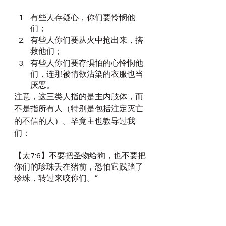
有些人存疑心，你们要怜悯他
们；
有些人你们要从火中抢出来，搭
救他们；
有些人你们要存惧怕的心怜悯他
们，连那被情欲沾染的衣服也当
厌恶。
注意，这三类人指的是主内肢体，而
不是指所有人（特别是包括注定灭亡
的不信的人）。毕竟主也教导过我
们：
【太7:6】不要把圣物给狗，也不要把
你们的珍珠丢在猪前，恐怕它践踏了
珍珠，转过来咬你们。”
而在肢体内，我们的对肢体见爱的实
践都要分成三种：怜悯，搭救，存惧