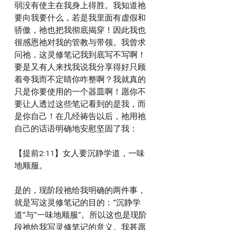
弱没有使主在我身上得胜。我知道祂
要向我要什么，若是我里面有虚假和
骄傲，祂也把我彻底揭穿！因此我也
很感恩祂对我的管教与带领。我曾求
问祂，这灵修笔记我到底写不写啊！
要是又有人来找我说我分享得好只顾
着夸我而不定睛你咋整啊？我就真的
只是你要使用的一个器皿啊！愿你不
要让人透过这些笔记看到的是我，而
是你自己！在几经祷告以后，祂用祂
自己的话语明确地安慰坚固了我：
【提前2:11】女人要沉静学道，一味
地顺服。
是的，现阶段祂给我明确的两件事，
就是写这灵修笔记的目的：“沉静学
道”与“一味地顺服”。所以这也是现阶
段祂给我写灵修笔记的意义。我甚愿