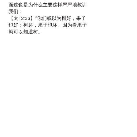
而这也是为什么主要这样严严地教训
我们：
【太12:33】“你们或以为树好，果子
也好；树坏，果子也坏。因为看果子
就可以知道树。
【太12:34】毒蛇的种类！你们既是恶
人，怎能说出好话来呢？因为心里所
充满的，口里就说出来。
【太12:35】善人从他心里所存的善就
发出善来；恶人从他心里所存的恶就
发出恶来。
【太12:36】我又告诉你们：
凡人所说
的闲话，当审判的日子，必要句句供
出来。
【太12:37】
因为要凭你的话定你为
义；也要凭你的话定你有罪。
”
我们每一个人，终归要在基督的审判
的台前显露出来的，我们若所说的都
一一供出来，何况我们所行的呢？