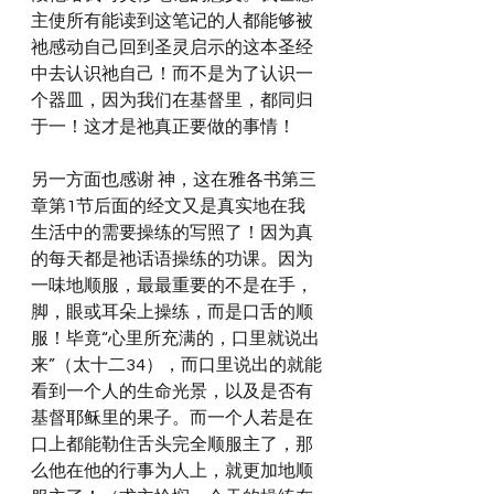
主使所有能读到这笔记的人都能够被
祂感动自己回到圣灵启示的这本圣经
中去认识祂自己！而不是为了认识一
个器皿，因为我们在基督里，都同归
于一！这才是祂真正要做的事情！
另一方面也感谢 神，这在雅各书第三
章第1节后面的经文又是真实地在我
生活中的需要操练的写照了！因为真
的每天都是祂话语操练的功课。因为
一味地顺服，最最重要的不是在手，
脚，眼或耳朵上操练，而是口舌的顺
服！毕竟“心里所充满的，口里就说出
来”（太十二34），而口里说出的就能
看到一个人的生命光景，以及是否有
基督耶稣里的果子。而一个人若是在
口上都能勒住舌头完全顺服主了，那
么他在他的行事为人上，就更加地顺