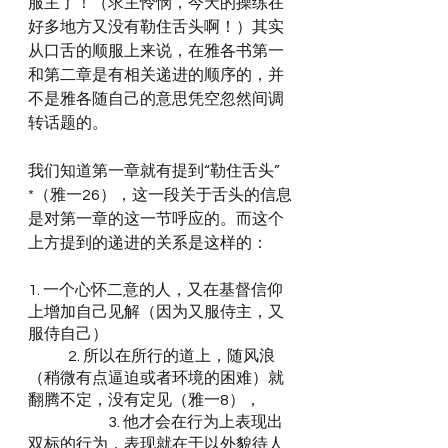
服主了！（求主怜悯，今天的操练在
好多地方又没有勒住舌头啊！）其实
从口舌的顺服上来说，在雅各书第一
和第二章是有相关递进的顺序的，并
不是雅各随自己的意思凭空忽然间调
转话题的。
我们知道第一章就有提到“勒住舌头”
*（雅一26），这一段关于舌头的信息
是对第一章的这一节呼应的。而这个
上方提到的递进的关系是这样的：
1. 一个心怀二意的人，又在基督信仰
上增加自己见解（因为又服侍主，又
服侍自己）
	2. 所以在所行的道上，随风浪
（稍微有点逼迫或者环境的困难）就
翻腾不定，没有定见（雅一8），
		3. 他才会在行为上表现出
双标的行为，表现就在于以外貌待人