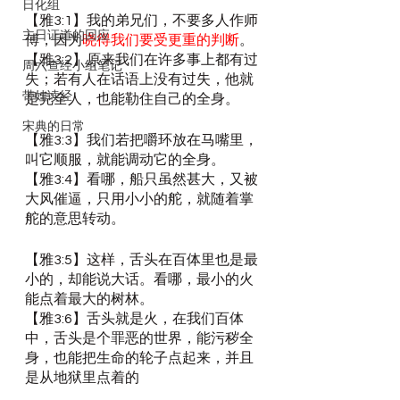
日化组
【雅3:1】我的弟兄们，不要多人作师
主日证道的回应
傅，因为
晓得我们要受更重的判断
。
【雅3:2】原来我们在许多事上都有过
周六查经小组笔记
失；若有人在话语上没有过失，他就
带娃读经
是完全人，也能勒住自己的全身。
宋典的日常
【雅3:3】我们若把嚼环放在马嘴里，
叫它顺服，就能调动它的全身。
【雅3:4】看哪，船只虽然甚大，又被
大风催逼，只用小小的舵，就随着掌
舵的意思转动。
【雅3:5】这样，舌头在百体里也是最
小的，却能说大话。看哪，最小的火
能点着最大的树林。
【雅3:6】舌头就是火，在我们百体
中，舌头是个罪恶的世界，能污秽全
身，也能把生命的轮子点起来，并且
是从地狱里点着的
。