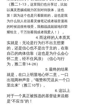
（雅二1-13，
这里我们也分享过，比如
以属灵恩赐或能力区别对待肢体，这也
算！因为这个也是只看眼前的，这也是我
为什么别人在说看灵修笔记或者福音漫画
的时候说很有领受，我都战战兢兢地归荣
），
耀给主，千万别看我或者我爱人！
			4. 而这样的人本质其
实就是：无论是行为行不出主想要
的，还是信心也不是出于主的，在靠
自己的肉体信靠（这也是为什么会心
怀二意，经不住风浪）（信心与行
为，雅二章14-26）
				5. 最终的结果
就是，在口上明显地心怀二意，一口
出现两种声音，“颂赞和咒诅从一个口
里出来”（雅三10节）。
					6. 这以上
对于一个真正被拣选的基督徒来说都
是“不应当”的！