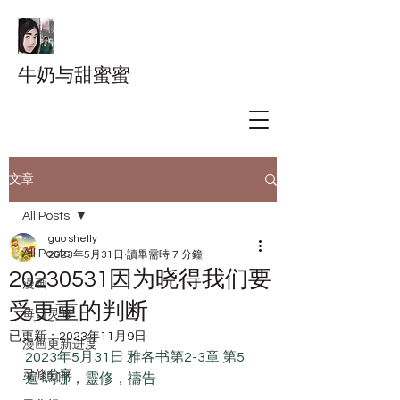
牛奶与甜蜜蜜
文章
All Posts
guo shelly
All Posts
2023年5月31日
讀畢需時 7 分鐘
20230531因为晓得我们要
漫画
受更重的判断
每日灵修
已更新：
2023年11月9日
漫画更新进度
2023年5月31日 雅各书第2-3章 第5
灵修分享
遍 嗎哪，靈修，禱告