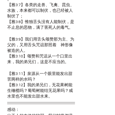
【雅3:7】各类的走兽、飞禽、昆虫、
水族，本来都可以制伏，也已经被人
制伏了；
【雅3:8】惟独舌头没有人能制伏，是
不止息的恶物，满了害死人的毒气。
【雅3:9】我们用舌头颂赞那为主、为
父的，又用舌头咒诅那照着　神形像
被造的人。
【雅3:10】颂赞和咒诅从一个口里出
来，我的弟兄们，这是不应当的。
【雅3:11】泉源从一个眼里能发出甜
苦两样的水吗？
【雅3:12】我的弟兄们，无花果树能
生橄榄吗？葡萄树能结无花果吗？咸
水里也不能发出甜水来。
感动：