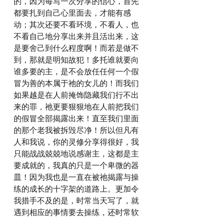
的，因为每写一次分享的信心，首先
都要扎到自己心里面去，才能有感
动；其次还要不看环境，不看人，也
不看自己地分享出来并且活出来，这
是要舍己到什么程度啊！而若是做不
到，那就是明知故犯！多托谁就要向
谁多要的主，是不会放任任何一个假
冒为善的本属于祂的女儿的！而我们
如果越是在人前掩饰隐藏我们行不出
来的罪，祂更要狠狠地在人前把我们
的假冒全部揭露出来！直至我们里面
的那个老我被拆毁尽净！所以但凡有
人和我说，你的灵修分享得很好，我
只能战战兢兢地说感谢主，这都是主
要成就的，我真的只是一个卑微的器
皿！因为我也是一直在被祂揭露与操
练的成长的十字架的道路上。更加令
我措手不及的是，时常当天写了，就
遇到相应的事情要去操练，还时常软