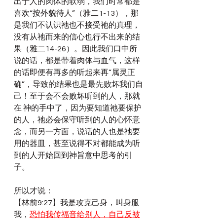
出于人的肉体的软弱，我们时常都是
喜欢“按外貌待人”（雅二1-13），那
是我们不认识祂也不接受祂的真理，
没有从祂而来的信心也行不出来的结
果（雅二14-26）。因此我们口中所
说的话，都是带着肉体与血气，这样
的话即便有再多的听起来再“属灵正
确”，导致的结果也是最先败坏我们自
己！至于会不会败坏听到的人，那就
在 神的手中了，因为要知道祂要保护
的人，祂必会保守听到的人的心怀意
念，而另一方面，说话的人也是祂要
用的器皿，甚至说得不对都能成为听
到的人开始回到神旨意中思考的引
子。
所以才说：
【林前9:27】我是攻克己身，叫身服
我，
恐怕我传福音给别人，自己反被