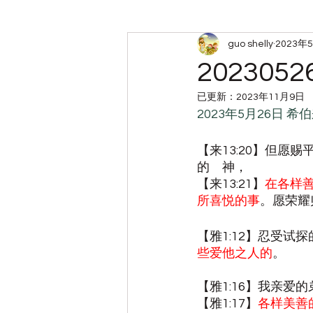
guo shelly
2023年
周六查经小组笔记
带娃
20230
已更新：
2023年11月9日
2023年5月26日 
【来13:20】但
的　神，
【来13:21】
在各样
所喜悦的事
。愿荣耀
【雅1:12】忍受
些爱他之人的
。
【雅1:16】我亲爱
【雅1:17】
各样美善