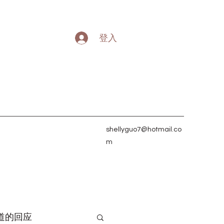
登入
shellyguo7@hotmail.co
m
道的回应