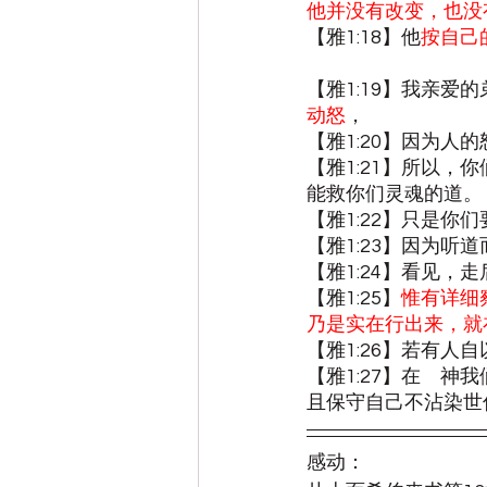
他并没有改变，也没
【雅1:18】他
按自己
【雅1:19】我亲爱
动怒
，
【雅1:20】因为人
【雅1:21】所以
能救你们灵魂的道。
【雅1:22】只是
【雅1:23】因为
【雅1:24】看见，
【雅1:25】
惟有详细
乃是实在行出来，就
【雅1:26】若有
【雅1:27】在　
且保守自己不沾染世
感动：