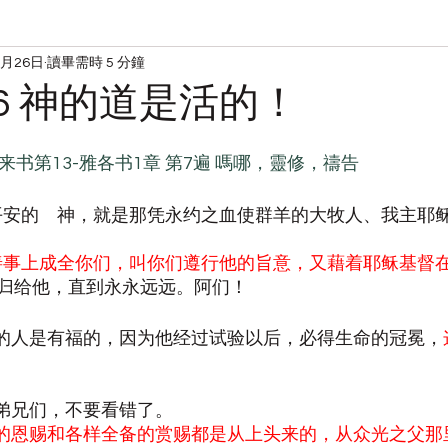
5月26日
讀畢需時 5 分鐘
读经
宋典的日常
526 神的道是活的！
希伯来书第13-雅各书1章 第7遍 嗎哪，靈修，禱告
愿赐平安的　神，就是那凭永约之血使群羊的大牧人、我主耶
善事上成全你们，叫你们遵行他的旨意，又藉着耶稣基督
归给他，直到永永远远。阿们！
试探的人是有福的，因为他经过试验以后，必得生命的冠冕，
的弟兄们，不要看错了。
的恩赐和各样全备的赏赐都是从上头来的，从众光之父那