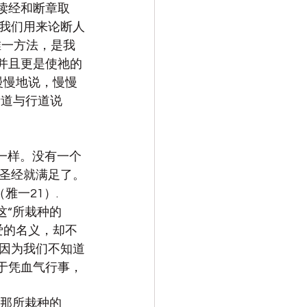
读经和断章取
我们用来论断人
唯一方法，是我
并且更是使祂的
慢慢地说，慢慢
听道与行道说
一样。没有一个
圣经就满足了。
雅一21）.
这“所栽种的
爱的名义，却不
因为我们不知道
于凭血气行事，
受那所栽种的