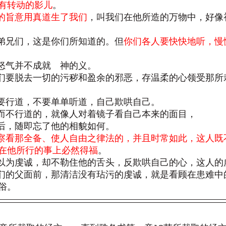
有转动的影儿
。
的旨意用真道生了我们
，叫我们在他所造的万物中，好像
的弟兄们，这是你们所知道的。但
你们各人要快快地听，慢
的怒气并不成就　神的义。
，你们要脱去一切的污秽和盈余的邪恶，存温柔的心领受那
你们要行道，不要单单听道，自己欺哄自己。
听道而不行道的，就像人对着镜子看自己本来的面目，
走后，随即忘了他的相貌如何。
察看那全备、使人自由之律法的，并且时常如此，这人既
在他所行的事上必然得福
。
人自以为虔诚，却不勒住他的舌头，反欺哄自己的心，这人
神我们的父面前，那清洁没有玷污的虔诚，就是看顾在患难
俗。