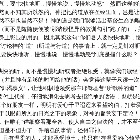
气，要“快快地听，慢慢地说，慢慢地动怒”。然而这样的
然而不知其所以然的。神把祂的道放在圣经里面，岂是让
然不是也当然不是！ 神的道是我们能够活出基督生命的
（而不是随随便便被“那诸般怪异的教训勾引”跑了的），
身上彰显的用的。因此其实这句“你们各人要快快地听，
在讨论神的“道”（听道与行道）的事情上，就一定是针对
人要快快地听，慢慢地说，慢慢地动怒”到底是指什么呢？
要快快的听，而不是慢慢地听或者拒绝领受，就像我们读经
（并且神有足够的时间给他的话）会觉得这辈子只读一次
饥渴慕义”，让他积极地领受那主耶稣基督“所栽种的道”（
是要付上代价，仔细地消化去思考去拒绝祂的话语，也就是
三个好朋友一样，明明有爱心千里迢迢来看望约伯，打着
于以眼前所见的日光之下的表象，对神的旨意妄下定论！
。但唯有“详细察看那全备、使人自由之律法的”，才不至
但是不但办了一件糟糕的事情，还得罪神。
怒。只有温柔的人，才能承受地土，也只有“存温柔的心领