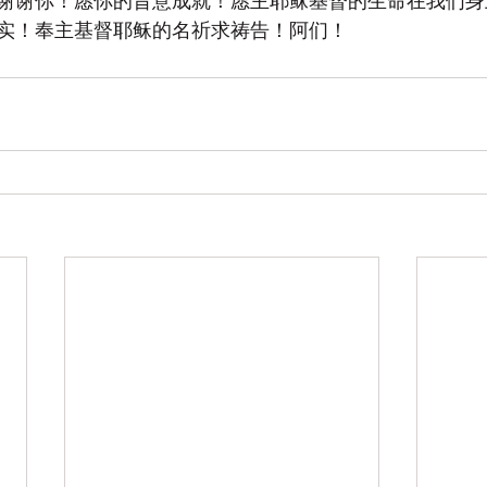
谢谢你！愿你的旨意成就！愿主耶稣基督的生命在我们身
实！奉主基督耶稣的名祈求祷告！阿们！