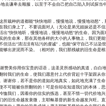
心地去谦卑去顺服，以至于不会自己把自己陷入到试探当中
这所栽种的道都能”快快地听，慢慢地说，慢慢地动怒”，
在我们身上了。不要说面对人（无论是弟兄姐妹还是不信
活出“快快地听，慢慢地说，慢慢地动怒”的生命。因为面对
实的生命来，那在其他各样的大小的人事物上，我们更能
不但活出“清洁没有玷污的虔诚”，也能“保守自己不沾染世
能够出淤泥而不染。（相对的，我们那残破的旧生命是根
感谢赞美你用你宝贵的话语，这圣灵所感动的真道，白白
翻转我们的生命，使我们愿意付上代价背起十字架跟从你
。谢谢你，若不是你的道如此地真实，如此地充满了生命
使不可能被你所翻转的！可是你却在知道我们的本体，思
怜恤我们，因着你的信实的拣选，甚至不惜一切代价地兴
们的旧生命越发衰微，主耶稣基督的新生命越发兴旺。直