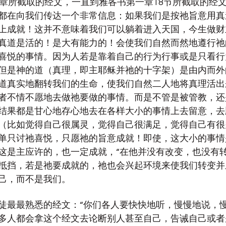
3章所截取的经文，一直到雅各书第一章18节所截取的经
都在向我们传达一个非常信息：如果我们是按祂旨意用真
上成就！这并不意味着我们可以躺着进入天国，今生做财
真道是活的！是大有能力的！会使我们自然而然地遵行祂
喜悦的事情。因为人若是靠着自己的行为行事或是只看行
但是神的道（真理，即主耶稣并祂的十字架）是由内而外
道真实地翻转我们的生命，使我们自然二人地将真理活出
者不情不愿地去做祂要做的事情。而是不管是被管教，还
结果都是甘心地存心地去在各样大小的事情上去留意，去
（比如觉得自己很属灵，觉得自己很满足，觉得自己有很
单只讨祂喜悦，只愿祂的旨意成就！即使，这大小的事情
这是主应许的，也一定成就，“在他并没有改变，也没有转
抵挡，若是祂要成就的，祂也会兴起环境来使我们转变并
己，而不是我们。
徒最最熟悉的经文：“你们各人要快快地听，慢慢地说，慢
多人都会拿这个经文去论断别人甚至自己，告诫自己或者