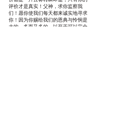
评价才是真实！父神，求你监察我
们！愿你使我们每天都来诚实地寻求
你！因为你赐给我们的恩典与怜悯是
大的，多而又多的，以至于可以完全
翻转我们的生命，活出基督耶稣里的
丰盛与安息！所以圣灵啊，我们若是
稍微有一点点掺杂出来，都愿你时刻
来提醒我们，兴起环境管教我们，使
我们速速回到主耶稣基督里，得安
息，而不是得罪你！我们实在不愿意
得罪你！但被你所光照的我们也确实
知道自己是何等软弱软弱的，我们并
不觉得站立得稳，甚至肯定地说，我
们靠着自己就是必然失败，立志为善
由得我，行出来由不得我；我们也不
是得着了，因为我们穷尽一生的时
间，都不可能完全的。然而你已经因
着主耶稣基督，将我们看为义人，就
求你使我们能够凭信心，有更多的谨
慎与警醒，不要故意去犯罪得罪你，