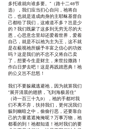
多托谁就向谁多要。”（路十二48节
选），我们应当扪心自问，祂将自
己，也就是道成肉身的主耶稣基督自
己都给了我们，这难道不多？岂是少
的？我们既蒙了这多到无穷无尽的大
恩，心思意念里却还爱着世界，爱着
自己，就是不以祂为主为王，这不就
是在藐视祂所赐予丰富之信心的功效
吗？这是我们的不忠不义将自己卖
了，想要今生是财主，来世拉撒路！
作白日梦去吧！这是再践踏恩典！祂
的公义岂不忿怒！
我们不要躲藏逃避祂，因为就算我们
“展开清晨的翅膀，飞到海极居住”
（诗一百三十九9），祂的手都对我
们不离不弃，扶持我们，更何况我们
躲到幽暗之中，偷偷行恶，还要靠自
己的力量遮遮掩掩呢？万事万物，祂
都看的到！祂都知道！祂对我们的要