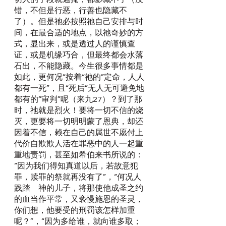
错，不但是行恶，行善也隐藏不
了）。但是祂必按照祂自己安排与时
间，在最合适的地点，以祂奇妙的方
式，显出来，或是透过人的谨慎查
证，或是机缘巧合，但最终都会水落
石出，不能隐藏。今生很多事情都是
如此，更何况“按着“祂的”定命，人人
都有一死”，且“死后”无人无可避免地
都有的“审判”呢（来九27）？到了那
时，祂就是烈火！要将一切不信的烧
灭，更要将一切明明蒙了恩典，却还
因着不信，赖在自己的属世不愿付上
代价自欺欺人活在罪恶中的人一起重
重地责罚，甚至如希伯来书所说的：
“因为我们得知真道以后，若故意犯
罪，赎罪的祭就再没有了”，“何况人
践踏　神的儿子，将那使他成圣之约
的血当作平常，又亵慢施恩的圣灵，
你们想，他要受的刑罚该怎样加重
呢？”，“因为多给谁，就向谁多取；