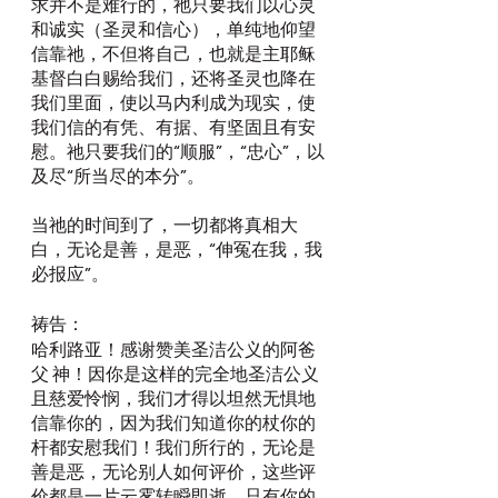
求并不是难行的，祂只要我们以心灵
和诚实（圣灵和信心），单纯地仰望
信靠祂，不但将自己，也就是主耶稣
基督白白赐给我们，还将圣灵也降在
我们里面，使以马内利成为现实，使
我们信的有凭、有据、有坚固且有安
慰。祂只要我们的“顺服”，“忠心”，以
及尽“所当尽的本分”。
当祂的时间到了，一切都将真相大
白，无论是善，是恶，“伸冤在我，我
必报应”。
祷告：
哈利路亚！感谢赞美圣洁公义的阿爸
父 神！因你是这样的完全地圣洁公义
且慈爱怜悯，我们才得以坦然无惧地
信靠你的，因为我们知道你的杖你的
杆都安慰我们！我们所行的，无论是
善是恶，无论别人如何评价，这些评
价都是一片云雾转瞬即逝，只有你的