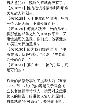
若故意犯罪，赎罪的祭就再没有了，
【来10:27】惟有战惧等候审判和那烧
灭众敌人的烈火。
【来10:28】人干犯摩西的律法，凭两
三个见证人尚且不得怜恤而死；
【来10:29】何况人践踏　神的儿子，
将那使他成圣之约的血当作平常，又
亵慢施恩的圣灵，你们想，他要受的
刑罚该怎样加重呢？
【来10:30】因为我们知道谁说：“伸
冤在我，我必报应。”又说：“主要审
判他的百姓。”
【来10:31】落在永生　神的手里，真
是可怕的！
昨天的灵修分享的了提摩太前书五章
17-23节，相关的内容是关于教会按
立长老监督等带领人，接受对这些带
领人的控告，给带领人复职的原则，
总意就是“不可急促”，要特别谨慎，