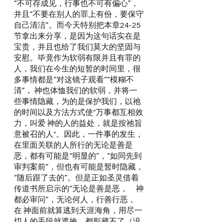
“不可存成见，行事也不可有偏心”，
并且“不要在别人的罪上有份，要保守
自己清洁”。而今天特别把本章24-25
节拿出来分享，是因为这句话实在是
宝贵，并且也给了我们莫大的坚固与
安慰。毕竟作为软弱有限并且有罪的
人，我们在今生的短暂的时间里，很
多事情都是“对这镜子观看”“模糊不
清”， 神也体恤我们的软弱，并将一
些事情隐藏，为的是保护我们，以祂
的时间以及方法方式使"万事都互相效
力，叫爱 神的人的益处，就是按祂旨
意被召的人"。因此，一件事的发生，
在里面关联的人所行的无论是善是
恶，都有可能是“明显的”，“如同先到
审判案前”，但也有可能是暂时隐藏，
“随后跟了去的”。但是正如圣灵借着
传道书所启示的“无论是善是恶，　神
都必审问”，无论何人，行善行恶，
在 神面前就算逃到天涯海角，用尽一
切人的手段就遮掩，都影藏不了（没