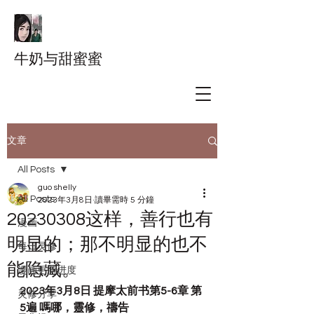
牛奶与甜蜜蜜
文章
All Posts
guo shelly
All Posts
2023年3月8日
讀畢需時 5 分鐘
20230308这样，善行也有
漫画
明显的；那不明显的也不
每日灵修
能隐藏。
漫画更新进度
2023年3月8日 提摩太前书第5-6章 第
灵修分享
5遍 嗎哪，靈修，禱告