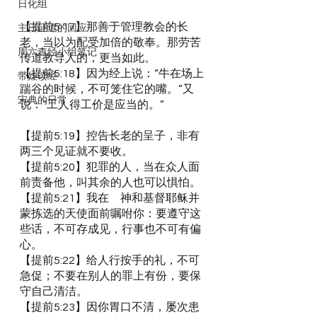
日化组
【提前5:17】那善于管理教会的长
主日证道的回应
老，当以为配受加倍的敬奉。那劳苦
周六查经小组笔记
传道教导人的，更当如此。
【提前5:18】因为经上说：“牛在场上
带娃读经
踹谷的时候，不可笼住它的嘴。”又
宋典的日常
说：“工人得工价是应当的。”
【提前5:19】控告长老的呈子，非有
两三个见证就不要收。
【提前5:20】犯罪的人，当在众人面
前责备他，叫其余的人也可以惧怕。
【提前5:21】我在　神和基督耶稣并
蒙拣选的天使面前嘱咐你：要遵守这
些话，不可存成见，行事也不可有偏
心。
【提前5:22】给人行按手的礼，不可
急促；不要在别人的罪上有份，要保
守自己清洁。
【提前5:23】因你胃口不清，屡次患