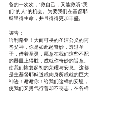
备的一次次，“救自己，又能救听”我
们“的人”的机会。为要我们在基督耶
稣里得生命，并且得得更加丰盛。
祷告：
哈利路亚！大而可畏的圣洁公义的阿
爸父神，你是如此起奇妙，透过圣
子，借着圣灵，愿意在我们这些不配
的器皿上得胜，成就你奇妙的旨意。
使我们恢复起初的荣耀与安息。这都
是主基督耶稣道成肉身所成就的巨大
神迹！谢谢你！给我们这样的安慰，
使我们又勇气行善却不丧志，在各样
的事情上，都带着坦然无惧的心，尽
自己在你面前所当尽的本分，去殷勤
操练在主耶稣基督根基上的敬虔！父
神，我们本是不配的，我们太喜欢自
我为中心。可是你却不以我们的败坏
的本相待我们，却用主耶稣基督的宝
血遮盖我们。求你使我们在凡事上看