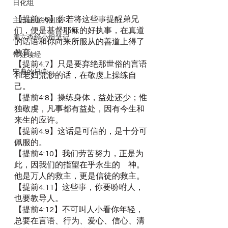
日化组
【提前4:6】你若将这些事提醒弟兄
主日证道的回应
们，便是基督耶稣的好执事，在真道
周六查经小组笔记
的话语和你向来所服从的善道上得了
教育。
带娃读经
【提前4:7】只是要弃绝那世俗的言语
宋典的日常
和老妇荒渺的话，在敬虔上操练自
己。
【提前4:8】操练身体，益处还少；惟
独敬虔，凡事都有益处，因有今生和
来生的应许。
【提前4:9】这话是可信的，是十分可
佩服的。
【提前4:10】我们劳苦努力，正是为
此，因我们的指望在乎永生的　神。
他是万人的救主，更是信徒的救主。
【提前4:11】这些事，你要吩咐人，
也要教导人。
【提前4:12】不可叫人小看你年轻，
总要在言语、行为、爱心、信心、清