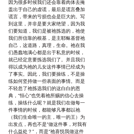
因为很多时候我们还会靠着肉体去掩
盖出于自己的虚谎，最后是谎言叠加
谎言，带来的亏损也会是巨大的。写
到这里，并非是要大家绝望，因为我
们要知道，我们是被祂拣选的，祂使
我们所信靠的根基，是主耶稣基督祂
自己，这道路，真理，生命。祂在我
们愚蠢地满心都是出于私意的时候，
就已经定意要拣选我们了。并且我们
得以成为祂的儿女这件事情已经成为
了事实。因此，我们要操练，不是操
练如何坚持做一些表面的事情。而是
不轻忽了祂拣选我们的这白白的恩
典，“恒心“也凭着祂所赐的信心去操
练，操练什么呢？就是我们在做每一
件事情的时候，都能够凡事都以祂
（我们生命唯一的主，唯一的王）为
出发点，再也不是“做这件事，对我有
什么益处？”，而是“祂喜悦我做这件