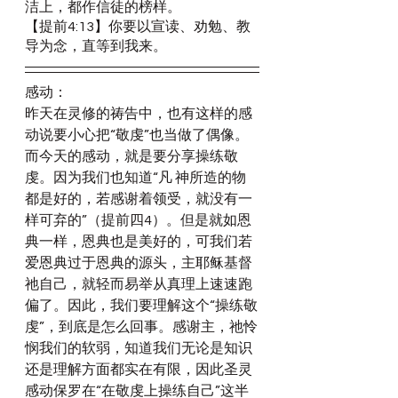
洁上，都作信徒的榜样。
【提前4:13】你要以宣读、劝勉、教
导为念，直等到我来。
感动：
昨天在灵修的祷告中，也有这样的感
动说要小心把“敬虔”也当做了偶像。
而今天的感动，就是要分享操练敬
虔。因为我们也知道“凡 神所造的物
都是好的，若感谢着领受，就没有一
样可弃的”（提前四4）。但是就如恩
典一样，恩典也是美好的，可我们若
爱恩典过于恩典的源头，主耶稣基督
祂自己，就轻而易举从真理上速速跑
偏了。因此，我们要理解这个“操练敬
虔”，到底是怎么回事。感谢主，祂怜
悯我们的软弱，知道我们无论是知识
还是理解方面都实在有限，因此圣灵
感动保罗在“在敬虔上操练自己”这半