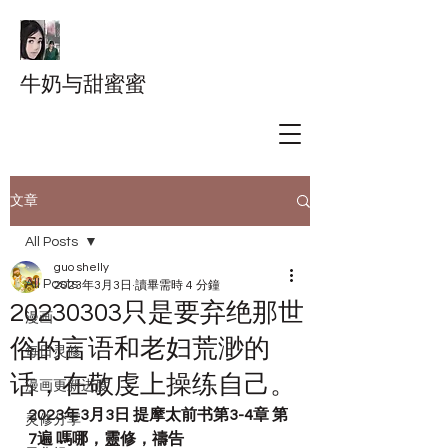
牛奶与甜蜜蜜
文章
All Posts
guo shelly
All Posts
2023年3月3日
讀畢需時 4 分鐘
20230303只是要弃绝那世
漫画
俗的言语和老妇荒渺的
每日灵修
话，在敬虔上操练自己。
漫画更新进度
2023年3月3日 提摩太前书第3-4章 第
灵修分享
7遍 嗎哪，靈修，禱告