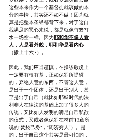
多敬虔，多爱主，或者多属灵而去做
这些本来作为一个基督徒就该做的本
分的事情，其实还不如不做！因为就
算是把整本圣经都背下来，对于这自
我满足的恶心来说，都是就像竹篮打
水一场空一样。因为
耶和华不像人看
人，人是看外貌，耶和华是看内心
（撒上十六7）。
因此，我们应当谨慎，在操练敬虔上
一定要有根有基，正如保罗所提醒
的，弃绝人意的东西，不管这人意，
是出于一个团体，还是出于别人，甚
至是出于自己（就比如耶稣时代的法
利赛人在律法的基础上加了很多人的
传统，又比如人发明的满足自己私欲
的仪式，又或者像保罗在林前13章所
说的"焚烧己身"，“周济穷人”）。是
的，出于自己这个其实是最可怕的，