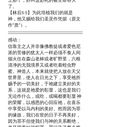
上那个，好叫这必死的被生命吞灭
了。
【林后5:5】为此培植我们的就是　
神，他又赐给我们圣灵作凭据（原文
作“质”）。
感动：
信靠主之人并非像佛教徒或者爱色尼
派的苦修的犹太人一样必须不食人间
烟火住在森山老林或者旷野里，六根
清净的无我境界又或者吃着蝗虫野
蜜。神造人，本来就使把人放在天父
世界里，使人在日光之下，享受祂所
赐予的一切美好，于祂建立美好的关
系，这就是祂爱的彰显，这也是我们
无论作什么，或吃，或喝都要彰显 神
的荣耀，以感恩的心回应祂，在喜乐
中享受以马内利的美好。然而因为罪
的缘故，我们在世的日子不再美好，
因为罪不但使我们与神的关系断绝，