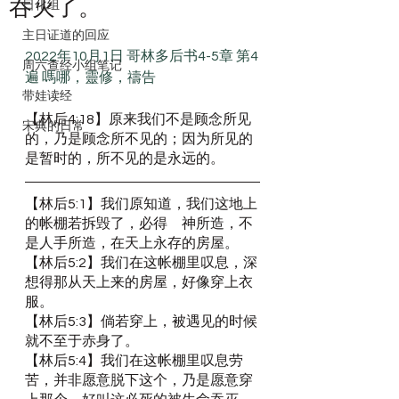
吞灭了。
日化组
主日证道的回应
2022年10月1日 哥林多后书4-5章 第4
周六查经小组笔记
遍 嗎哪，靈修，禱告
带娃读经
【林后4:18】原来我们不是顾念所见
宋典的日常
的，乃是顾念所不见的；因为所见的
是暂时的，所不见的是永远的。
【林后5:1】我们原知道，我们这地上
的帐棚若拆毁了，必得　神所造，不
是人手所造，在天上永存的房屋。
【林后5:2】我们在这帐棚里叹息，深
想得那从天上来的房屋，好像穿上衣
服。
【林后5:3】倘若穿上，被遇见的时候
就不至于赤身了。
【林后5:4】我们在这帐棚里叹息劳
苦，并非愿意脱下这个，乃是愿意穿