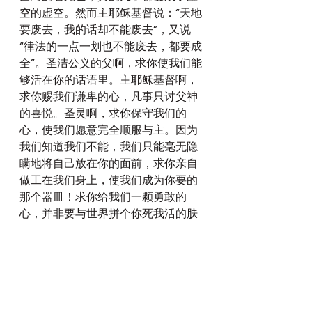
空的虚空。然而主耶稣基督说：“天地
要废去，我的话却不能废去”，又说
“律法的一点一划也不能废去，都要成
全”。圣洁公义的父啊，求你使我们能
够活在你的话语里。主耶稣基督啊，
求你赐我们谦卑的心，凡事只讨父神
的喜悦。圣灵啊，求你保守我们的
心，使我们愿意完全顺服与主。因为
我们知道我们不能，我们只能毫无隐
瞒地将自己放在你的面前，求你亲自
做工在我们身上，使我们成为你要的
那个器皿！求你给我们一颗勇敢的
心，并非要与世界拼个你死我活的肤
浅的勇气，乃是在基督里诚实承认自
己的本相，弃绝自己私欲的勇气。因
为在这个，崇尚我的生活我做主的，
个人就是自己的神，自我崇拜盛行，
个人任意而行得罪你的邪恶败坏的时