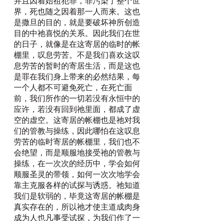
并且因着始祖犯罪，罪污染了整个世
界，死也随之因着那一人而来。这也
是撒旦的目的，就是要破坏神所创造
目的中祂喜悦的关系。因此我们在世
的日子，就像是在这寄居的临时的帐
棚里，叹息劳苦。不是我们喜欢这叹
息劳苦的暂时的寄居生活，而是这也
是罪在我们身上带来的必然结果，每
一个人都不可避免死亡，在死亡面
前，我们所作的一切若没有永恒中的
应许，若没有回到祂里面，都成了虚
空的虚空。这寄居的帐棚也是祂对我
们的管教与操练，因此哪怕在这叹息
劳苦的临时寄居的帐棚里，我们也不
会绝望，而是顺服地接受祂的管教与
操练，在一次次的经历中，学会如何
顺服圣灵的带领，如何一次次地学会
靠主克服各样的试探与诱惑。祂知道
我们是软弱的，毕竟这寄居的帐棚是
真实存在的，所以祂才使主道成肉身
成为人也凡事受试探，为我们作了一