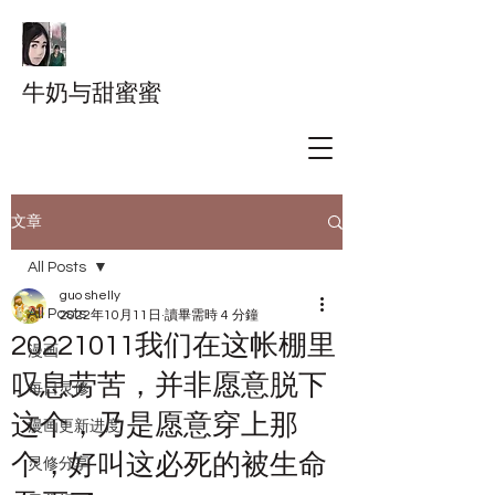
牛奶与甜蜜蜜
文章
All Posts
guo shelly
All Posts
2022年10月11日
讀畢需時 4 分鐘
20221011我们在这帐棚里
漫画
叹息劳苦，并非愿意脱下
每日灵修
这个，乃是愿意穿上那
漫画更新进度
个，好叫这必死的被生命
灵修分享