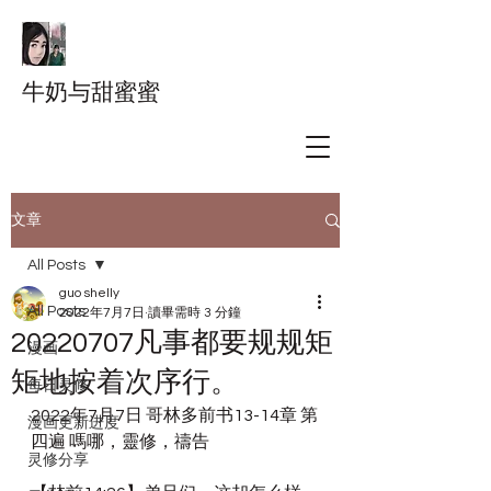
牛奶与甜蜜蜜
文章
All Posts
guo shelly
All Posts
2022年7月7日
讀畢需時 3 分鐘
20220707凡事都要规规矩
漫画
矩地按着次序行。
每日灵修
2022年7月7日 哥林多前书13-14章 第
漫画更新进度
四遍 嗎哪，靈修，禱告
灵修分享