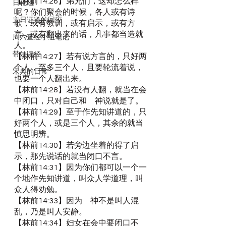
【林前14:26】弟兄们，这却怎么样
日化组
呢？你们聚会的时候，各人或有诗
主日证道的回应
歌，或有教训，或有启示，或有方
言，或有翻出来的话，凡事都当造就
周六查经小组笔记
人。
带娃读经
【林前14:27】若有说方言的，只好两
个人，至多三个人，且要轮流着说，
宋典的日常
也要一个人翻出来。
【林前14:28】若没有人翻，就当在会
中闭口，只对自己和　神说就是了。
【林前14:29】至于作先知讲道的，只
好两个人，或是三个人，其余的就当
慎思明辨。
【林前14:30】若旁边坐着的得了启
示，那先说话的就当闭口不言。
【林前14:31】因为你们都可以一个一
个地作先知讲道，叫众人学道理，叫
众人得劝勉。
【林前14:33】因为　神不是叫人混
乱，乃是叫人安静。
【林前14:34】妇女在会中要闭口不