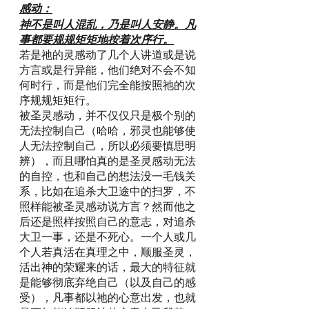
感动：
神不是叫人混乱，乃是叫人安静。凡
事都要规规矩矩地按着次序行。
若是祂的灵感动了几个人讲道或是说
方言或是行异能，他们绝对不会不知
何时行，而是他们完全能按照祂的次
序规规矩矩行。
被圣灵感动，并不仅仅只是极个别的
无法控制自己（哈哈，邪灵也能够使
人无法控制自己，所以必须要慎思明
辨），而且哪怕真的是圣灵感动无法
的自控，也和自己的想法没一毛钱关
系，比如在追杀大卫途中的扫罗，不
照样能被圣灵感动说方言？然而他之
后还是照样按照自己的意志，对追杀
大卫一事，还是不死心。一个人或几
个人若真活在真理之中，顺服圣灵，
活出神的荣耀来的话，最大的特征就
是能够彻底弃绝自己（以及自己的感
受），凡事都以祂的心意出发，也就