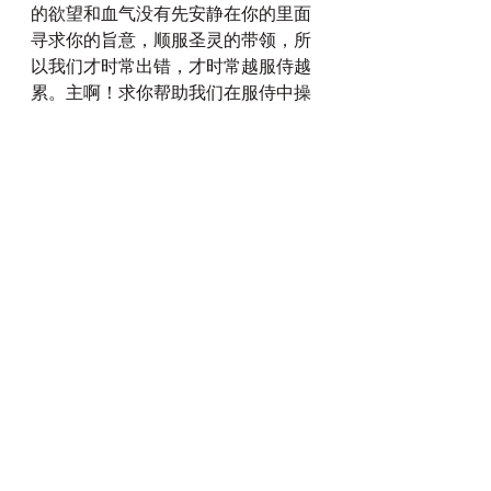
的欲望和血气没有先安静在你的里面
寻求你的旨意，顺服圣灵的带领，所
以我们才时常出错，才时常越服侍越
累。主啊！求你帮助我们在服侍中操
练自己，更多地弃绝自己，更多地顺
服圣灵。也更多地来安静在你的里
面，先寻求你的遮盖。因为也只有这
样，才不会给撒旦留地位，也才能越
服侍越讨你喜悦。感谢主！奉主基督
耶稣的名祷告！阿们！
每日灵修
查看全部
最新文章