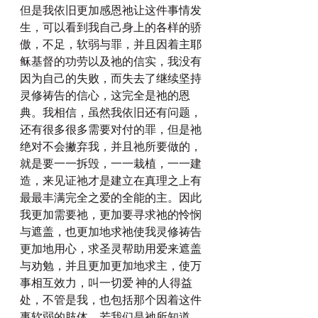
但是我依旧更加感恩祂让这件事情发
生，可以看到我自己身上的各样的骄
傲，不足，软弱与罪，并且因着主耶
稣基督的功劳以及祂的信实，我没有
因为自己的失败，而失去了继续坚持
灵修祷告的信心，这完全是祂的恩
典。我相信，虽然我依旧还有问题，
还有很多很多需要对付的罪，但是祂
绝对不会撇弃我，并且祂所要做的，
就是要一一拆毁，一一栽植，一一建
造，来见证祂才是建立在真理之上有
最最丰满完全之爱的全能的主。因此
我更加需要祂，更加要寻求祂的怜悯
与遮盖，也更加地求祂使我灵修祷告
更加地用心，求圣灵帮助用爱来遮盖
与劝勉，并且更加更加地求主，使万
事相互效力，叫一切爱 神的人得益
处，不管是我，也包括那个因着这件
事软弱的肢体，若我们是祂所知道