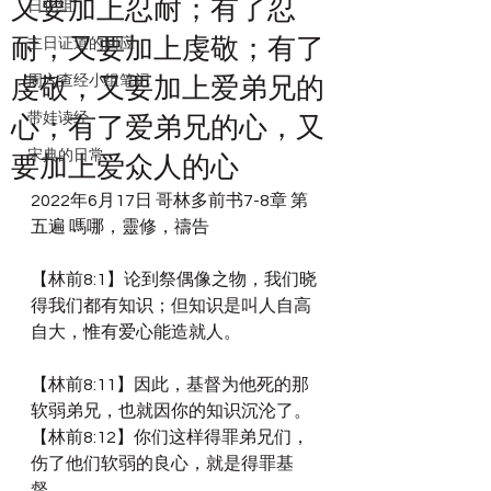
又要加上忍耐；有了忍
日化组
耐，又要加上虔敬；有了
主日证道的回应
周六查经小组笔记
虔敬，又要加上爱弟兄的
带娃读经
心；有了爱弟兄的心，又
宋典的日常
要加上爱众人的心
2022年6月17日 哥林多前书7-8章 第
五遍 嗎哪，靈修，禱告
【林前8:1】论到祭偶像之物，我们晓
得我们都有知识；但知识是叫人自高
自大，惟有爱心能造就人。
【林前8:11】因此，基督为他死的那
软弱弟兄，也就因你的知识沉沦了。
【林前8:12】你们这样得罪弟兄们，
伤了他们软弱的良心，就是得罪基
督。