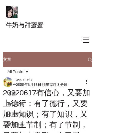
牛奶与甜蜜蜜
文章
All Posts
guo shelly
All Posts
2022年6月16日
讀畢需時 3 分鐘
20220617有信心，又要加
漫画
上德行；有了德行，又要
每日灵修
加上知识；有了知识，又
漫画更新进度
要加上节制；有了节制，
灵修分享