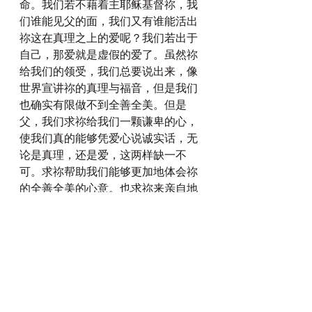
命。我们若不藉着主耶稣基督祢，我
们谁能见父的面，我们又有谁能活出
祢这在真理之上的爱呢？我们若出于
自己，那爱就是虚假的爱了。虽然祢
给我们的领受，我们总要说出来，像
世界宣讲祢的真理与福音，但是我们
也确实有限做不到全善全美。但是
父，我们求祢给我们一颗谦卑的心，
使我们真的能够凭爱心说诚实话，无
论是真理，还是爱，这两样缺一不
可。求祢帮助我们能够更加地体会祢
的全善全美的心意。也求祢来亲自地
遮盖，帮助我们，以基督的心为心，
在十字架的道路上，不但有信心，又
要加上德行；有了德行，又要加上知
识；有了知识，又要加上节制；有了
节制，又要加上忍耐；有了忍耐，又
要加上虔敬；有了虔敬，又要加上爱
弟兄的心；有了爱弟兄的心，又要加