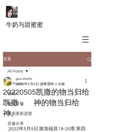
牛奶与甜蜜蜜
文章
All Posts
guo shelly
All Posts
2022年5月4日
讀畢需時 3 分鐘
20220505凯撒的物当归给
漫画
凯撒， 神的物当归给
每日灵修
神。
漫画更新进度
灵修分享
2022年5月5日 路加福音19-20章 第四