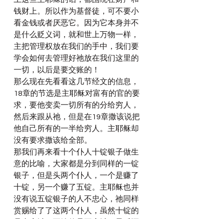
钱财上。所以作为基督徒，可不要小
看金钱或者厌恶它。因为它本身并不
是什么贬义词，就和世上万物一样，
主把管理权放在我们的手中，我们要
学会如何去管理好祂放在我们这里的
一切，以后是要交账的！
那么现在先看看这几节经文的信息，
18章的节选是主耶稣对富有的官的要
求，要他变卖一切所有的分给穷人，
然后来跟从祂，但是在19章撒该说把
他自己所有的一半给穷人。主耶稣却
没有要求撒该给全部。
那我们再来看十个仆人十锭银子做生
意的比喻，大家都是分到同样的一锭
银子，但是头两个仆人，一个是赚了
十锭，另一个赚了五锭。主耶稣也并
没有说五锭银子的人不忠心，祂同样
赏赐给了了这两个仆人，虽然十锭的