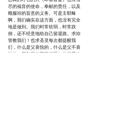
尽的福音的使命，奉献的责任，以及
顺服祢的旨意的义务。可是主耶稣
啊，我们确实在这方面，也没有完全
地是做到。我们时常软弱，时常跌
倒，还不经意地给自己留退路。求祢
管教我们！也求圣灵每次都提醒我
们，什么是父喜悦的，什么是父不喜
悦的，帮助我们不要得罪如此深爱怜
悯我们的父神！其实祢要的，就是一
颗不再被自我利益所捆绑的，真心接
受主耶稣基督为我们唯一的主的心。
求祢让我们诚实地来到祢的面前，去
承认我们内心深处最最真实的软弱！
使我们真的能够像撒该那样，不再被
金钱辖制，也能够像穷寡妇那样，不
再为未来担忧，而是将自己的主权全
部交托给祢！并且将属于父神的一
切，都归给父神。我们是属于祢的！