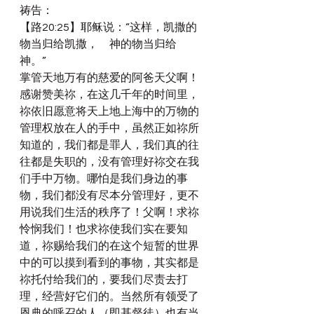
祷告：
【路20:25】耶稣说：“这样，凯撒的
物当归给凯撒，　神的物当归给　
神。”
掌管天地万有的慈爱的阿爸天父啊！
感谢赞美祢，在这几千年的时间里，
祢依旧愿意将天上地上海中的万物的
管理权放在人的手中，虽然正如祢所
知道的，我们都是罪人，我们真的往
往都是失职的，没有管理好祢交在我
们手中万物。哪怕是我们身边的事
物，我们都没有尽本分管理好，更不
用说我们生活的秩序了！父啊！求祢
怜悯我们！也求祢使我们实在要知
道，祢赐给我们的在这个短暂的世界
中的可以摸到看到的事物，其实都是
祢托付给我们的，要我们尽责去打
理，经营好它们的。当然所有领受了
恩典的呼召的人（即基督徒）也有当