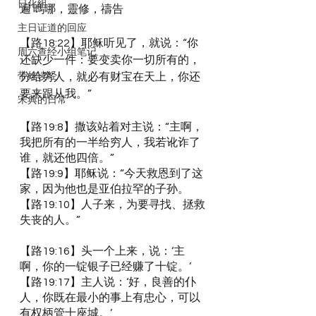
日化组
遍 嗎哪，靈修，禱告
主日证道的回应
【路18:22】耶稣听见了，就说：“你
周六查经小组笔记
还缺少一件：要变卖你一切所有的，
带娃读经
分给穷人，就必有财宝在天上，你还
要来跟从我。”
宋典的日常
【路19:8】撒该站着对主说：“主啊，
我把所有的一半给穷人，我若讹诈了
谁，就还他四倍。”
【路19:9】耶稣说：“今天救恩到了这
家，因为他也是亚伯拉罕的子孙。
【路19:10】人子来，为要寻找、拯救
失丧的人。”
【路19:16】头一个上来，说：‘主
啊，你的一锭银子已经赚了十锭。’
【路19:17】主人说：‘好，良善的仆
人，你既在最小的事上有忠心，可以
有权柄管十座城。’