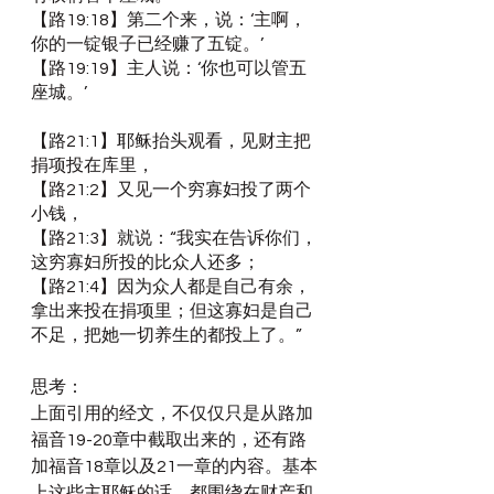
【路19:18】第二个来，说：‘主啊，
你的一锭银子已经赚了五锭。’
【路19:19】主人说：‘你也可以管五
座城。’
【路21:1】耶稣抬头观看，见财主把
捐项投在库里，
【路21:2】又见一个穷寡妇投了两个
小钱，
【路21:3】就说：“我实在告诉你们，
这穷寡妇所投的比众人还多；
【路21:4】因为众人都是自己有余，
拿出来投在捐项里；但这寡妇是自己
不足，把她一切养生的都投上了。”
思考：
上面引用的经文，不仅仅只是从路加
福音19-20章中截取出来的，还有路
加福音18章以及21一章的内容。基本
上这些主耶稣的话，都围绕在财产和