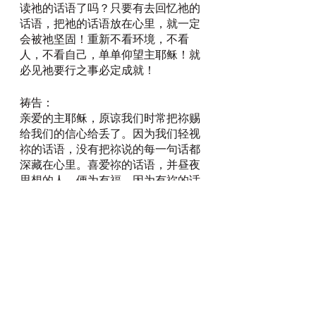
读祂的话语了吗？只要有去回忆祂的
话语，把祂的话语放在心里，就一定
会被祂坚固！重新不看环境，不看
人，不看自己，单单仰望主耶稣！就
必见祂要行之事必定成就！
祷告：
亲爱的主耶稣，原谅我们时常把祢赐
给我们的信心给丢了。因为我们轻视
祢的话语，没有把祢说的每一句话都
深藏在心里。喜爱祢的话语，并昼夜
思想的人，便为有福，因为有祢的话
语在我们的心里，我们才能被坚固，
我们才不至于找不到祢赐予我们的信
心，被祢责备信心在哪里。感谢祢，
通过祢的经文，我知道，祢不撇弃我
们每一个人，哪怕只是一个迷失的
人，祢都愿意不辞劳苦地渡到湖对岸
去帮助他。我们每一个都是祢定义拣
选的人，因此祢对我们的爱也是不离