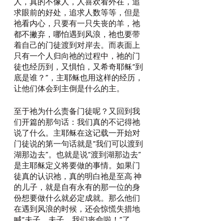
人，真的不像人，人喜欢看外在，追
求眼前的好处，追求人数等等，但是
祂看内心，只要有一只失丧的羊，祂
都不撇弃，哪怕遇到风浪，祂也要带
着自己的门徒渡到对岸去。而表面上
只有一个人归向祂的过程中，祂的门
徒也经历到，又惧怕，又希奇耶稣“到
底是谁？”，主耶稣也用这样的经历，
让他们体会到主倒是什么的主。
至于祂为什么责备门徒呢？又回到我
们开篇的那句话：我们真的不记得祂
说了什么。主耶稣在这记载一开始对
门徒说的第一句话就是“我们可以渡到
湖那边去”。也就是说“渡到湖那边去”
是主耶稣定义将要做的事情。如果门
徒真的认识祂，真的明白祂是至高 神
的儿子，就是自有永有的那一位的身
份想要做什么就必定成就。那么他们
在遇到风浪的时候，还会惊慌失措地
喊“夫子，夫子，我们丧命啦！”了