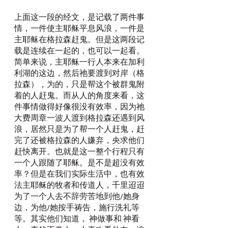
上面这一段的经文，是记载了两件事
情，一件使主耶稣平息风浪，一件是
主耶稣在格拉森赶鬼。但是这两段记
载是连续在一起的，也可以一起看。
简单来说，主耶稣一行人本来在加利
利湖的这边，然后祂要渡到对岸（格
拉森），为的，只是帮这个被群鬼附
着的人赶鬼。而从人的角度来看，这
件事情做得好像很没有效率，因为祂
大费周章一波人渡到格拉森还遇到风
浪，居然只是为了帮一个人赶鬼，赶
完了还被格拉森的人嫌弃，央求他们
赶快离开。也就是这一整个行程只有
一个人跟随了耶稣。是不是超没有效
率？但是在我们实际生活中，也有效
法主耶稣的牧者和传道人，千里迢迢
为了一个人去不辞劳苦地到他/她身
边，为他/她按手祷告，施行洗礼等
等。其实他们知道， 神做事和 神看