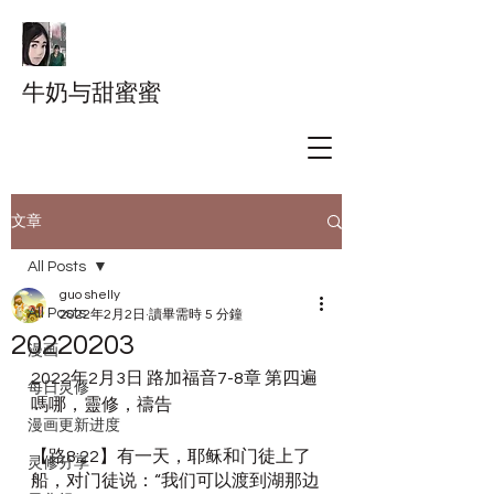
牛奶与甜蜜蜜
文章
All Posts
guo shelly
All Posts
2022年2月2日
讀畢需時 5 分鐘
20220203
漫画
2022年2月3日 路加福音7-8章 第四遍 
每日灵修
嗎哪，靈修，禱告
漫画更新进度
【路8:22】有一天，耶稣和门徒上了
灵修分享
船，对门徒说：“我们可以渡到湖那边