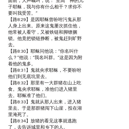
面前，大声喊叫，说：“至高　神的儿
子耶稣，我与你有什么相干？求你不
要叫我受苦。”
【路8:29】是因耶稣曾吩咐污鬼从那
人身上出来。原来这鬼屡次抓住他，
他常被人看守，又被铁链和脚镣捆
锁。他竟把锁链挣断，被鬼赶到旷野
去。
【路8:30】耶稣问他说：“你名叫什
么？”他说：“我名叫群。”这是因为附
着他的鬼多。
【路8:31】鬼就央求耶稣，不要吩咐
他们到无底坑里去。
【路8:32】那里有一大群猪在山上吃
食。鬼央求耶稣，准他们进入猪里
去。耶稣准了他们。
【路8:33】鬼就从那人出来，进入猪
里去。于是那群猪闯下山崖，投在湖
里淹死了。
【路8:34】放猪的看见这事就逃跑
了，去告诉城里和乡下的人。