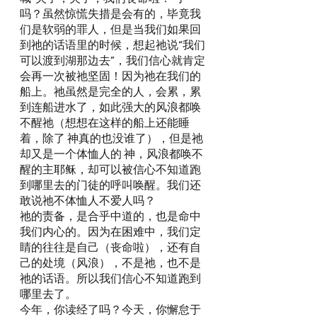
吗？虽然惊慌失措是会有的，毕竟我
们是软弱的罪人，但是当我们如果回
到祂的话语里的时候，想起祂说“我们
可以渡到湖那边去”，我们信心就肯定
会再一次被祂坚固！因为祂在我们的
船上。祂虽然是完全的人，会累，累
到连船进水了，如此强大的风浪都唤
不醒祂（想想在这样的船上还能睡
着，除了 神真的也没谁了），但是祂
却又是一个体恤人的 神，风浪都唤不
醒的主耶稣，却可以被信心不知道跑
到哪里去的门徒的呼叫唤醒。我们还
敢说祂不体恤人不爱人吗？
祂的责备，是合乎中道的，也是命中
我们内心的。因为在困难中，我们定
睛的往往是自己（丧命啦），还有自
己的处境（风浪），不是祂，也不是
祂的话语。所以我们信心不知道跑到
哪里去了。
今年，你读经了吗？今天，你懈怠于