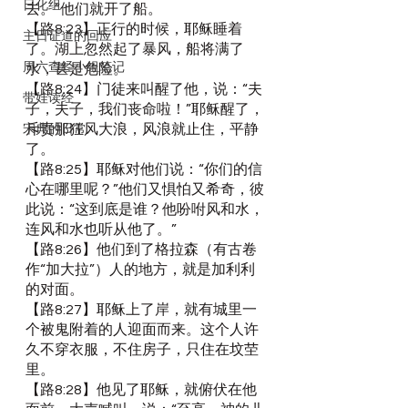
日化组
去。”他们就开了船。
【路8:23】正行的时候，耶稣睡着
主日证道的回应
了。湖上忽然起了暴风，船将满了
周六查经小组笔记
水，甚是危险。
【路8:24】门徒来叫醒了他，说：“夫
带娃读经
子，夫子，我们丧命啦！”耶稣醒了，
斥责那狂风大浪，风浪就止住，平静
宋典的日常
了。
【路8:25】耶稣对他们说：“你们的信
心在哪里呢？”他们又惧怕又希奇，彼
此说：“这到底是谁？他吩咐风和水，
连风和水也听从他了。”
【路8:26】他们到了格拉森（有古卷
作“加大拉”）人的地方，就是加利利
的对面。
【路8:27】耶稣上了岸，就有城里一
个被鬼附着的人迎面而来。这个人许
久不穿衣服，不住房子，只住在坟茔
里。
【路8:28】他见了耶稣，就俯伏在他