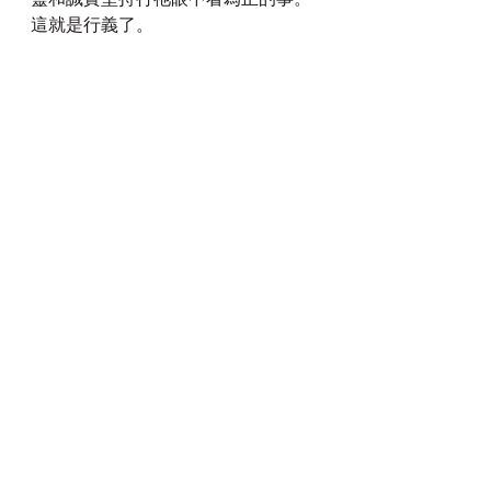
這就是行義了。
願這段分享能夠安慰到在患難中的肢
體，你們的堅持與忍耐，在祂的眼中
看為寶貴，在眾肢體的眼中也是主在
你們裡面最美好最真實的見證。
灵修分享
查看全部
最新文章