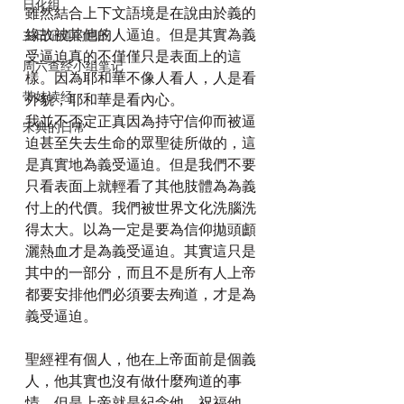
日化组
雖然結合上下文語境是在說由於義的
緣故被其他的人逼迫。但是其實為義
主日证道的回应
受逼迫真的不僅僅只是表面上的這
周六查经小组笔记
樣。因為耶和華不像人看人，人是看
带娃读经
外貌，耶和華是看內心。
我並不否定正真因為持守信仰而被逼
宋典的日常
迫甚至失去生命的眾聖徒所做的，這
是真實地為義受逼迫。但是我們不要
只看表面上就輕看了其他肢體為為義
付上的代價。我們被世界文化洗腦洗
得太大。以為一定是要為信仰拋頭顱
灑熱血才是為義受逼迫。其實這只是
其中的一部分，而且不是所有人上帝
都要安排他們必須要去殉道，才是為
義受逼迫。
聖經裡有個人，他在上帝面前是個義
人，他其實也沒有做什麼殉道的事
情，但是上帝就是紀念他，祝福他，