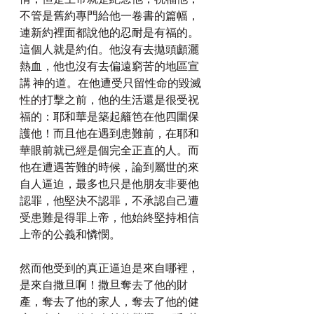
不管是舊約專門給他一卷書的篇幅，
連新約裡面都說他的忍耐是有福的。
這個人就是約伯。他沒有去拋頭顱灑
熱血，他也沒有去偏遠窮苦的地區宣
講 神的道。在他遭受只留性命的毀滅
性的打擊之前，他的生活還是很受祝
福的：耶和華是築起籬笆在他四圍保
護他！而且他在遇到患難前，在耶和
華眼前就已經是個完全正直的人。而
他在遭遇苦難的時候，論到屬世的來
自人逼迫，最多也只是他朋友非要他
認罪，他堅決不認罪，不承認自己遭
受患難是得罪上帝，他始終堅持相信
上帝的公義和憐憫。
然而他受到的真正逼迫是來自哪裡，
是來自撒旦啊！撒旦奪去了他的財
產，奪去了他的家人，奪去了他的健