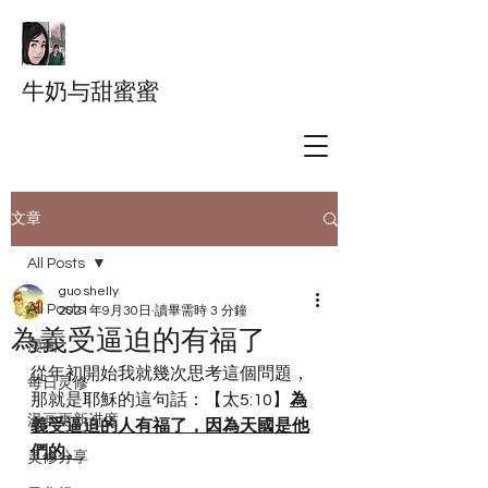
牛奶与甜蜜蜜
文章
All Posts
guo shelly
All Posts
2021年9月30日
讀畢需時 3 分鐘
為義受逼迫的有福了
漫画
從年初開始我就幾次思考這個問題，
每日灵修
那就是耶穌的這句話：【太5:10】
為
漫画更新进度
義受逼迫的人有福了，因為天國是他
們的。
灵修分享