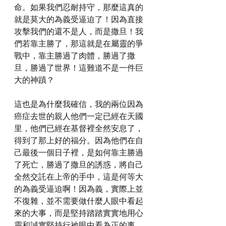
命。如果我們忍耐持守，那麼這真的
就是莫大的為義受逼迫了！因為直接
攻擊我們的還不是人，而是撒旦！我
們若靠主勝了，那這就是在屬靈的爭
戰中，靠主勝過了肉體，勝過了撒
旦，勝過了世界！這難道不是一件巨
大的神蹟？
這也是為什麼我確信，我的兩位因為
癌症去世的親人他們一定已經在天國
里，他們已經在基督裡全然安息了，
得到了那上好的福分。因為他們在自
己最後一個日子裡，是如何靠主勝過
了死亡，勝過了撒旦的誘惑，將自己
全然交託在上帝的手中，這是何等大
的為義受逼迫啊！因為義，實際上並
不復雜，並不需要做什麼人眼中看起
來的大事，而是堅持踏踏實實地用心
靈和誠實堅持行祂眼中看為正的事。