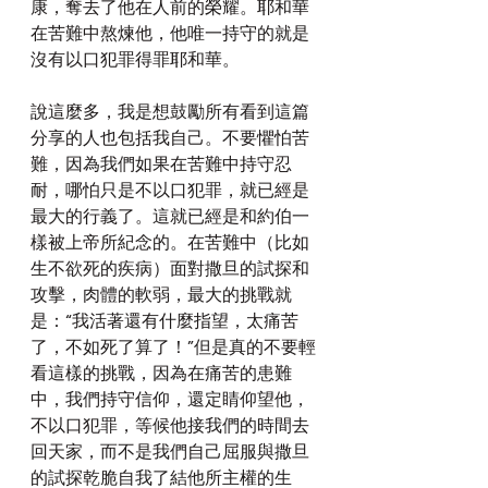
康，奪去了他在人前的榮耀。耶和華
在苦難中熬煉他，他唯一持守的就是
沒有以口犯罪得罪耶和華。
說這麼多，我是想鼓勵所有看到這篇
分享的人也包括我自己。不要懼怕苦
難，因為我們如果在苦難中持守忍
耐，哪怕只是不以口犯罪，就已經是
最大的行義了。這就已經是和約伯一
樣被上帝所紀念的。在苦難中（比如
生不欲死的疾病）面對撒旦的試探和
攻擊，肉體的軟弱，最大的挑戰就
是：“我活著還有什麼指望，太痛苦
了，不如死了算了！”但是真的不要輕
看這樣的挑戰，因為在痛苦的患難
中，我們持守信仰，還定睛仰望他，
不以口犯罪，等候他接我們的時間去
回天家，而不是我們自己屈服與撒旦
的試探乾脆自我了結他所主權的生