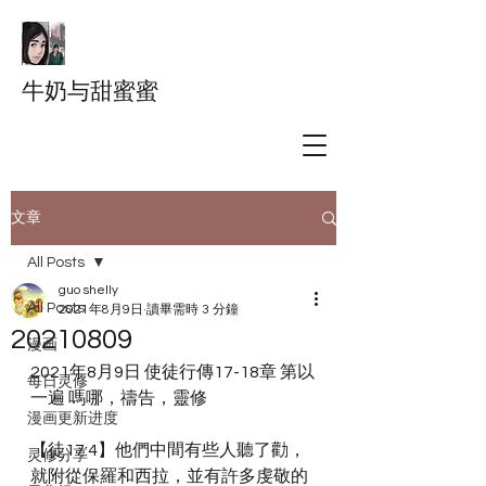
牛奶与甜蜜蜜
文章
All Posts
guo shelly
All Posts
2021年8月9日
讀畢需時 3 分鐘
20210809
漫画
2021年8月9日 使徒行傳17-18章 第以
每日灵修
一遍 嗎哪，禱告，靈修
漫画更新进度
【徒17:4】他們中間有些人聽了勸，
灵修分享
就附從保羅和西拉，並有許多虔敬的