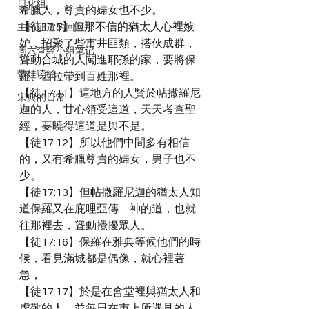
日化组
希臘人，尊貴的婦女也不少。
【徒17:5】但那不信的猶太人心裡嫉
主日证道的回应
妒，招聚了些市井匪類，搭伙成群，
周六查经小组笔记
聳動合城的人闖進耶孫的家，要將保
带娃读经
羅、西拉帶到百姓那裡。
【徒17:11】這地方的人賢於帖撒羅尼
宋典的日常
迦的人，甘心領受這道，天天考查聖
經，要曉得這道是與不是。
【徒17:12】所以他們中間多有相信
的，又有希臘尊貴的婦女，男子也不
少。
【徒17:13】但帖撒羅尼迦的猶太人知
道保羅又在庇哩亞傳　神的道，也就
往那裡去，聳動攪擾眾人。
【徒17:16】保羅在雅典等候他們的時
候，看見滿城都是偶像，就心裡著
急，
【徒17:17】於是在會堂裡與猶太人和
虔敬的人，並每日在市上所遇見的人