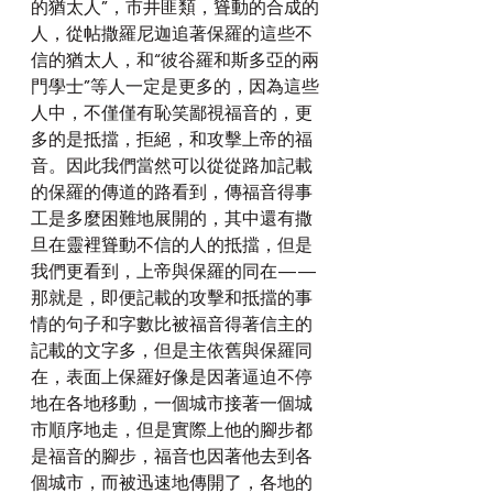
的猶太人”，市井匪類，聳動的合成的
人，從帖撒羅尼迦追著保羅的這些不
信的猶太人，和“彼谷羅和斯多亞的兩
門學士”等人一定是更多的，因為這些
人中，不僅僅有恥笑鄙視福音的，更
多的是抵擋，拒絕，和攻擊上帝的福
音。因此我們當然可以從從路加記載
的保羅的傳道的路看到，傳福音得事
工是多麼困難地展開的，其中還有撒
旦在靈裡聳動不信的人的抵擋，但是
我們更看到，上帝與保羅的同在——
那就是，即便記載的攻擊和抵擋的事
情的句子和字數比被福音得著信主的
記載的文字多，但是主依舊與保羅同
在，表面上保羅好像是因著逼迫不停
地在各地移動，一個城市接著一個城
市順序地走，但是實際上他的腳步都
是福音的腳步，福音也因著他去到各
個城市，而被迅速地傳開了，各地的