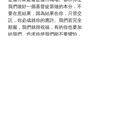
我們做好一個基督徒當做的本分，不
要在意結果，因為結果在你，只管交
託，你必成就你的應許。我們若完全
順服，我們就得祝福，有的你也要加
給我們。也求你使我們能不要懼怕，
不要懶惰，努力勤勉做工。這樣我們
才不至於白白浪恩賜，使你生氣發怒
把我的所有的都要奪去加給那些勤勉
的基督徒——你的忠心的僕人。感謝
讚美你！這樣祈求禱告是奉主基督耶
穌的名！阿們！
每日灵修
查看全部