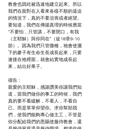
教會也因此被迅速地建立起來。所以
我們在面對在人看來各樣不順的逼迫
的情況下，真的不要沮喪或者絕望。
要知道，我們在傳揚真理的時候應當
“不要怕，只管講，不要閉口，有我
（主耶穌）與你同在”（徒18章9-10
節）。因為我們只管撒種，祂會使灑
下的麥子有生命生長成長起來，只要
連接在祂裡面，就會結實地成長起
來，結出好果子。
禱告：
親愛的主耶穌，感謝讚美你讓我們知
道，當我們做你的事工的時候，我們
真的要不看緩解，不看人，不看自
己。而是單單仰望你。求你幫助我
們，使我們能夠專心做主工，不管是
你分配給我們的恩賜使服侍教會，還
是服侍家庭還是服侍職場。都求你使