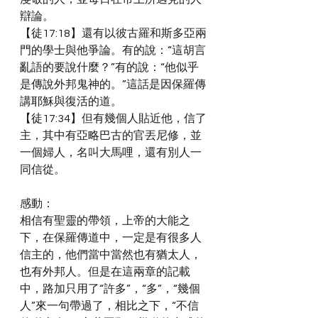
辯論。
【徒17:18】還有以彼古羅和斯多亞兩
門的學士與他爭論。有的說：“這胡言
亂語的要說什麼？”有的說：“他似乎
是傳說外邦鬼神的。”這話是因保羅傳
講耶穌與復活的道。
【徒17:34】但有幾個人貼近他，信了
主，其中有亞略巴古的官丟尼修，並
一個婦人，名叫大馬哩，還有別人一
同信從。
感動：
相信有聖靈的帶領，上帝的大能之
下，在保羅傳道中，一定是有很多人
信主的，他們當中當然也有猶太人，
也有外邦人。但是在這兩章的記載
中，路加只用了“許多”，“多”，“幾個
人”來一句帶過了，相比之下，“不信