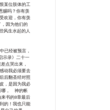
恨某位肢体的工
恩赐吗？你有羡
受欢迎，你有羡
了，因为他们的
那些风生水起的人
书中已经被预言，
启示录》二十一
候差点哭出来，
感动我必须要去
后后翻圣经对照
皮，是因为我必
看哪，　神的帐
伯来书的8章最后
到的！我也只能