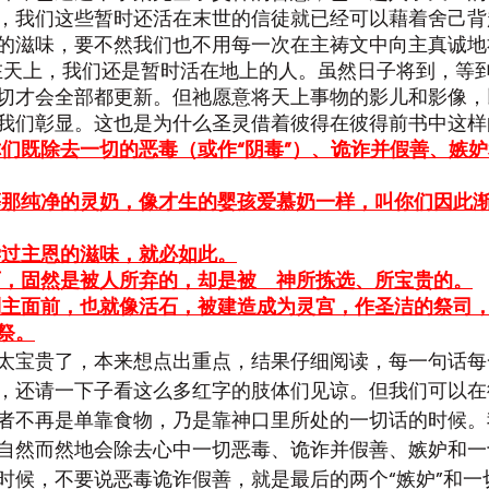
，我们这些暂时还活在末世的信徒就已经可以藉着舍己背
的滋味，要不然我们也不用每一次在主祷文中向主真诚地
在天上，我们还是暂时活在地上的人。虽然日子将到，等
切才会全部都更新。但祂愿意将天上事物的影儿和影像，
我们彰显。这也是为什么圣灵借着彼得在彼得前书中这样
们既除去一切的恶毒（或作“阴毒”）、诡诈并假善、嫉
慕那纯净的灵奶，像才生的婴孩爱慕奶一样，叫你们因此
尝过主恩的滋味，就必如此。
石，固然是被人所弃的，却是被　神所拣选、所宝贵的。
到主面前，也就像活石，被建造成为灵宫，作圣洁的祭司
祭。
太宝贵了，本来想点出重点，结果仔细阅读，每一句话每
，还请一下子看这么多红字的肢体们见谅。但我们可以在
者不再是单靠食物，乃是靠神口里所处的一切话的时候。
自然而然地会除去心中一切恶毒、诡诈并假善、嫉妒和一
时候，不要说恶毒诡诈假善，就是最后的两个“嫉妒”和一