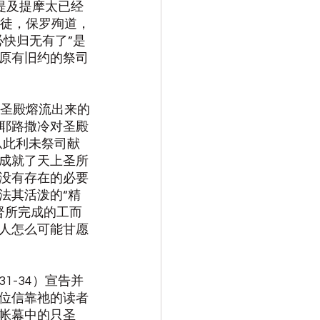
提及提摩太已经
督徒，保罗殉道，
快归无有了”是
原有旧约的祭司
的圣殿熔流出来的
耶路撒冷对圣殿
从此利未祭司献
成就了天上圣所
没有存在的必要
法其活泼的“精
督所完成的工而
人怎么可能甘愿
-34）宣告并
位信靠祂的读者
帐幕中的只圣