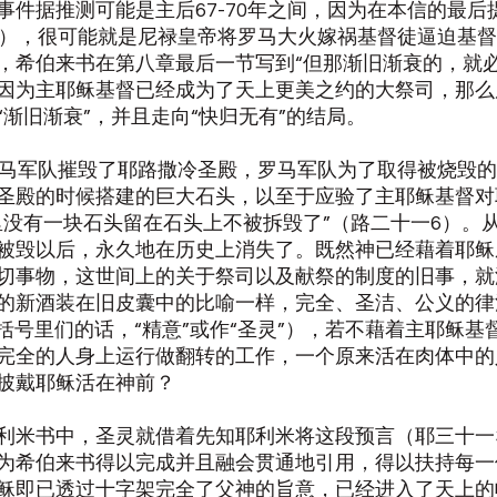
事件据推测可能是主后67-70年之间，因为在本信的最后
3），很可能就是尼禄皇帝将罗马大火嫁祸基督徒逼迫基
，希伯来书在第八章最后一节写到“但那渐旧渐衰的，就必
因为主耶稣基督已经成为了天上更美之约的大祭司，那么
渐旧渐衰”，并且走向“快归无有”的结局。
罗马军队摧毁了耶路撒冷圣殿，罗马军队为了取得被烧毁
圣殿的时候搭建的巨大石头，以至于应验了主耶稣基督对
里没有一块石头留在石头上不被拆毁了”（路二十一6）。
被毁以后，永久地在历史上消失了。既然神已经藉着耶稣
切事物，这世间上的关于祭司以及献祭的制度的旧事，就
的新酒装在旧皮囊中的比喻一样，完全、圣洁、公义的律
括号里们的话，“精意”或作“圣灵”），若不藉着主耶稣基
完全的人身上运行做翻转的工作，一个原来活在肉体中的
披戴耶稣活在神前？
利米书中，圣灵就借着先知耶利米将这段预言（耶三十一31
为希伯来书得以完成并且融会贯通地引用，得以扶持每一
稣即已透过十字架完全了父神的旨意，已经进入了天上的