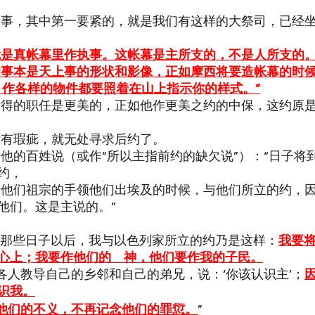
讲的事，其中第一要紧的，就是我们有这样的大祭司，已经
就是真帐幕里作执事。这帐幕是主所支的，不是人所支的
的事本是天上事的形状和影像，正如摩西将要造帐幕的时
，作各样的物件都要照着在山上指示你的样式。”
稣所得的职任是更美的，正如他作更美之约的中保，这约原
若没有瑕疵，就无处寻求后约了。
责他的百姓说（或作“所以主指前约的缺欠说”）：“日子将
约，
拉着他们祖宗的手领他们出埃及的时候，与他们所立的约，
他们。这是主说的。”
：“那些日子以后，我与以色列家所立的约乃是这样：
我要
心上；我要作他们的　神，他们要作我的子民。
用各人教导自己的乡邻和自己的弟兄，说：‘你该认识主’；
识我。
他们的不义，不再记念他们的罪愆。
”