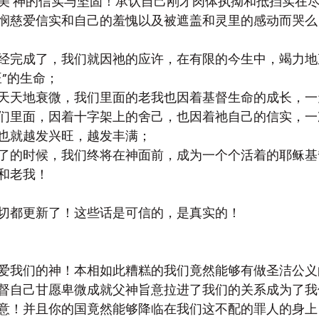
美 神的信实与坚固！承认自己刚才肉体执拗和抵挡实在
悯慈爱信实和自己的羞愧以及被遮盖和灵里的感动而哭么
经完成了，我们就因祂的应许，在有限的今生中，竭力地
”的生命；
天天地衰微，我们里面的老我也因着基督生命的成长，一
们里面，因着十字架上的舍己，也因着祂自己的信实，一
也就越发兴旺，越发丰满；
了的时候，我们终将在神面前，成为一个个活着的耶稣基
和老我！
切都更新了！这些话是可信的，是真实的！
爱我们的神！本相如此糟糕的我们竟然能够有做圣洁公义
督自己甘愿卑微成就父神旨意拉进了我们的关系成为了我
意！并且你的国竟然能够降临在我们这不配的罪人的身上