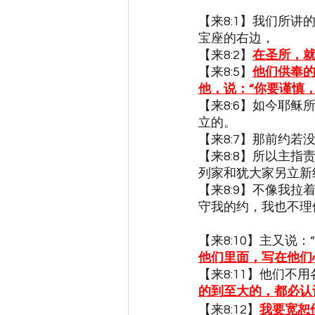
【来8:1】我们所
宝座的右边，
【来8:2】
在圣所，
【来8:5】
他们供奉
他，说：“你要谨慎
【来8:6】如今耶
立的。
【来8:7】那前约
【来8:8】所以主指
列家和犹大家另立新
【来8:9】不像我
守我的约，我也不理
【来8:10】主又说
他们里面，写在他们
【来8:11】他们不
的到至大的，都必认
【来8:12】
我要宽恕