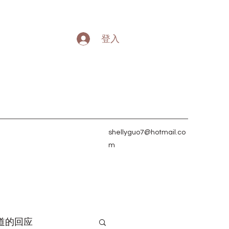
登入
shellyguo7@hotmail.co
m
道的回应