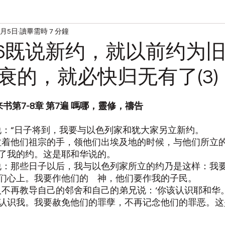
5月5日
讀畢需時 7 分鐘
读经
宋典的日常
0506既说新约，就以前约为
衰的，就必快归无有了(3)
伯来书第7-8章 第7遍 嗎哪，靈修，禱告
华说：“日子将到，我要与以色列家和犹大家另立新约。
像我拉着他们祖宗的手，领他们出埃及地的时候，与他们所立
了我的约。这是耶和华说的。
和华说：那些日子以后，我与以色列家所立的约乃是这样：我
们心上。我要作他们的　神，他们要作我的子民。
各人不再教导自己的邻舍和自己的弟兄说：‘你该认识耶和华
认识我。我要赦免他们的罪孽，不再记念他们的罪恶。这