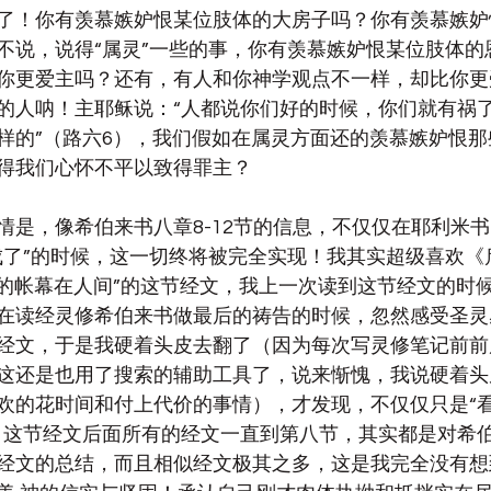
了！你有羡慕嫉妒恨某位肢体的大房子吗？你有羡慕嫉妒
不说，说得“属灵”一些的事，你有羡慕嫉妒恨某位肢体的
你更爱主吗？还有，有人和你神学观点不一样，却比你更
的人呐！主耶稣说：“人都说你们好的时候，你们就有祸
样的”（路六6），我们假如在属灵方面还的羡慕嫉妒恨
得我们心怀不平以致得罪主？
情是，像希伯来书八章8-12节的信息，不仅仅在耶利米
成了”的时候，这一切终将被完全实现！我其实超级喜欢《
神的帐幕在人间”的这节经文，我上一次读到这节经文的时
在读经灵修希伯来书做最后的祷告的时候，忽然感受圣灵
经文，于是我硬着头皮去翻了（因为每次写灵修笔记前前
这还是也用了搜索的辅助工具了，说来惭愧，我说硬着头
欢的花时间和付上代价的事情），才发现，不仅仅只是“
，这节经文后面所有的经文一直到第八节，其实都是对希
经文的总结，而且相似经文极其之多，这是我完全没有想