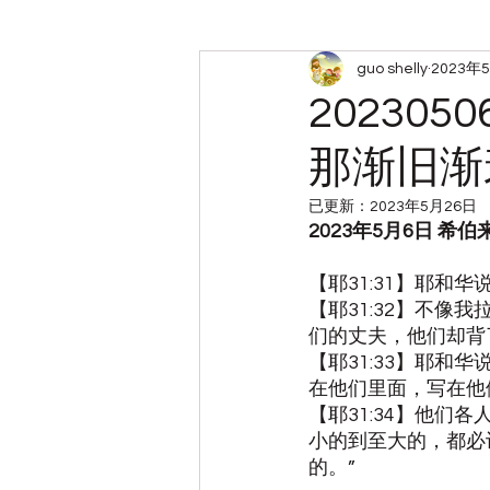
guo shelly
2023年
周六查经小组笔记
带娃
2023
那渐旧渐
已更新：
2023年5月26日
2023年5月6日 希
【耶31:31】耶和
【耶31:32】不
们的丈夫，他们却背
【耶31:33】耶
在他们里面，写在他
【耶31:34】他们
小的到至大的，都必
的。”