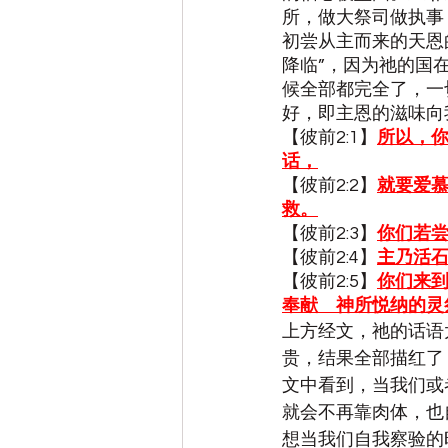
所，做大祭司做执事
初尝从主而来的天恩
降临”，因为祂的国
候全部都完全了，一
好，即主恩的滋味向
【彼前2:1】
所以，你
话，
【彼前2:2】
就要爱
救。
【彼前2:3】
你们若
【彼前2:4】
主乃活
【彼前2:5】
你们来
奉献　神所悦纳的灵
上方经文，祂的话语
贵，结果全部描红了
文中看到，当我们或
就会不再靠肉体，也
想当我们自我察验的