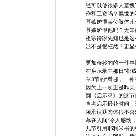
经可以使很多人羞愧
作和工资吗？属世的
慕嫉妒恨某位肢体比
慕嫉妒恨他吗？无知
祖宗待家先知也是这
岂不是很枉然？更显
更加奇妙的的一件事
在启示录中那日“都
章3节的“看哪，　
因为上一次正是昨天
翻《启示录》的这节
查考启示最花时间，
须承认我肉体很不喜
幕在人间”令人感动
几节引用耶利米书的