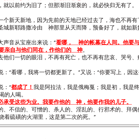
新约，就以前约为旧了；但那渐旧渐衰的，就必快归无有了。
看见一个新天新地，因为先前的天地已经过去了，海也不再有
看见圣城新耶路撒冷由　神那里从天而降，预备好了，就如
有大声音从宝座出来说：“
看哪，　神的帐幕在人间。他要
要亲自与他们同在，作他们的　神
。
要擦去他们一切的眼泪，不再有死亡，也不再有悲哀、哭号
的说：“看哪，我将一切都更新了。”又说：“你要写上，因
说：“
都成了！
我是阿拉法，我是俄梅戛；我是初，我是
渴的人喝。
必承受这些为业。我要作他的　神，他要作我的儿子。
胆怯的、不信的、可憎的、杀人的、淫乱的、行邪术的、拜
烧着硫磺的火湖里，这是第二次的死。”