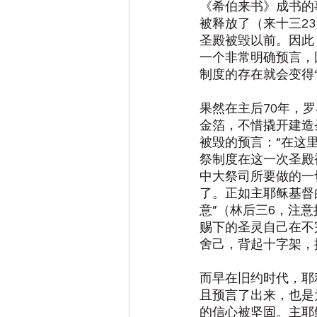
《希伯来书》成书的
被释放了（来十三2
圣殿被毁以前。因此
一个非常明确预言，
制度的存在就会变得“
果然在主后70年，
金箔，不惜撬开建造
被毁的预言：“在这
祭制度在这一次圣殿
中大祭司所要做的一
了。正如主耶稣基督
意”（林后三6，注意
赐下的圣灵自己在不
舍己，背起十字架，
而早在旧约时代，耶
且预言了出来，也是
的信心被坚固。主耶