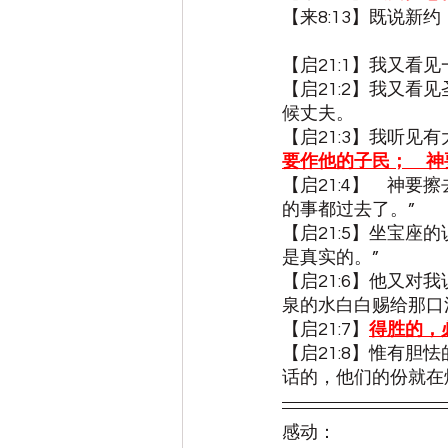
【来8:13】既说
【启21:1】我又
【启21:2】我又
候丈夫。
【启21:3】我听见
要作他的子民；　神
【启21:4】　神
的事都过去了。”
【启21:5】坐宝座
是真实的。”
【启21:6】他又对我
泉的水白白赐给那口
【启21:7】
得胜的，
【启21:8】惟有
话的，他们的份就在
感动：