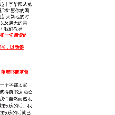
起十字架跟从祂
祈求“愿你的国
到新天新地的时
以及属天的美
向我们教导：
妒和一切毁谤的
渐长，以致得
，藉着耶稣基督
一个字都太宝
彼得前书这段经
我们自然而然地
切毁谤的话。我
切毁谤的话就已